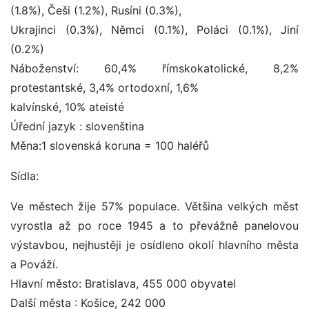
(1.8%), Češi (1.2%), Rusíni (0.3%),
Ukrajinci (0.3%), Němci (0.1%), Poláci (0.1%), Jiní
(0.2%)
Náboženství: 60,4% římskokatolické, 8,2%
protestantské, 3,4% ortodoxní, 1,6%
kalvínské, 10% ateisté
Úřední jazyk : slovenština
Měna:1 slovenská koruna = 100 haléřů
Sídla:
Ve městech žije 57% populace. Většina velkých měst
vyrostla až po roce 1945 a to převážně panelovou
výstavbou, nejhustěji je osídleno okolí hlavního města
a Pováží.
Hlavní město: Bratislava, 455 000 obyvatel
Další města : Košice, 242 000