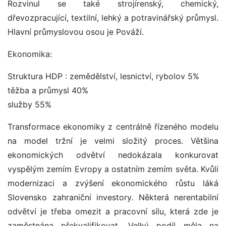
Rozvinul se také strojírenský, chemický,
dřevozpracující, textilní, lehký a potravinářský průmysl.
Hlavní průmyslovou osou je Pováží.
Ekonomika:
Struktura HDP : zemědělství, lesnictví, rybolov 5%
těžba a průmysl 40%
služby 55%
Transformace ekonomiky z centrálně řízeného modelu
na model tržní je velmi složitý proces. Většina
ekonomických odvětví nedokázala konkurovat
vyspělým zemím Evropy a ostatním zemím světa. Kvůli
modernizaci a zvýšení ekonomického růstu láká
Slovensko zahraniční investory. Některá nerentabilní
odvětví je třeba omezit a pracovní sílu, která zde je
zaměstnána překvalifikovat. Velký podíl měla na