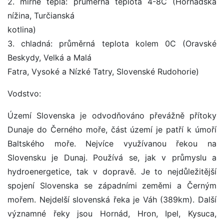
2. mírně teplá: průměrná teplota 4-8C (Hornádská
nížina, Turčianská
kotlina)
3. chladná: průměrná teplota kolem 0C (Oravské
Beskydy, Velká a Malá
Fatra, Vysoké a Nízké Tatry, Slovenské Rudohorie)
Vodstvo:
Území Slovenska je odvodňováno převážně přítoky
Dunaje do Černého moře, část území je patří k úmoří
Baltského moře. Nejvíce využívanou řekou na
Slovensku je Dunaj. Používá se, jak v průmyslu a
hydroenergetice, tak v dopravě. Je to nejdůležitější
spojení Slovenska se západními zeměmi a Černým
mořem. Nejdelší slovenská řeka je Váh (389km). Další
významné řeky jsou Hornád, Hron, Ipel, Kysuca,