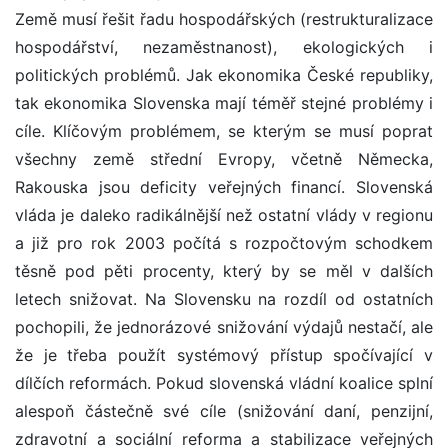
Země musí řešit řadu hospodářských (restrukturalizace
hospodářství, nezaměstnanost), ekologických i
politických problémů. Jak ekonomika České republiky,
tak ekonomika Slovenska mají téměř stejné problémy i
cíle. Klíčovým problémem, se kterým se musí poprat
všechny země střední Evropy, včetně Německa,
Rakouska jsou deficity veřejných financí. Slovenská
vláda je daleko radikálnější než ostatní vlády v regionu
a již pro rok 2003 počítá s rozpočtovým schodkem
těsně pod pěti procenty, který by se měl v dalších
letech snižovat. Na Slovensku na rozdíl od ostatních
pochopili, že jednorázové snižování výdajů nestačí, ale
že je třeba použít systémový přístup spočívající v
dílčích reformách. Pokud slovenská vládní koalice splní
alespoň částečně své cíle (snižování daní, penzijní,
zdravotní a sociální reforma a stabilizace veřejných