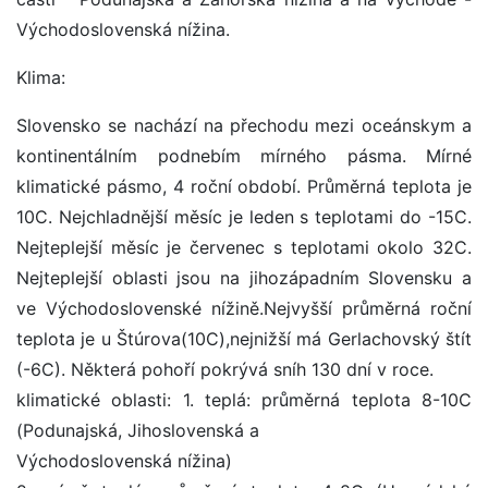
Východoslovenská nížina.
Klima:
Slovensko se nachází na přechodu mezi oceánskym a
kontinentálním podnebím mírného pásma. Mírné
klimatické pásmo, 4 roční období. Průměrná teplota je
10C. Nejchladnější měsíc je leden s teplotami do -15C.
Nejteplejší měsíc je červenec s teplotami okolo 32C.
Nejteplejší oblasti jsou na jihozápadním Slovensku a
ve Východoslovenské nížině.Nejvyšší průměrná roční
teplota je u Štúrova(10C),nejnižší má Gerlachovský štít
(-6C). Některá pohoří pokrývá sníh 130 dní v roce.
klimatické oblasti: 1. teplá: průměrná teplota 8-10C
(Podunajská, Jihoslovenská a
Východoslovenská nížina)