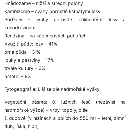
Hnědozemě – nižší a střední polohy
Kambizemě – svahy porostlé listnatými lesy
Podzoly – svahy porostlé jehličnatými lesy a
kosodřevinami
Rendzina – na vápencových pohořích
Využití půdy: lesy – 41%
orná půda – 31%
louky a pastviny – 17%
trvalé kultury – 3%
ostatní – 8%
Fytogeografie: Liší se dle nadmořské výšky.
Vegetační pásma: 0. lužních lesů (nezávisí na
nadmořské výšce) – vrby, topoly, olše
1. dubové (v nížinách a polích do 550 m) – letní, zimní
dub, líska, hloh,