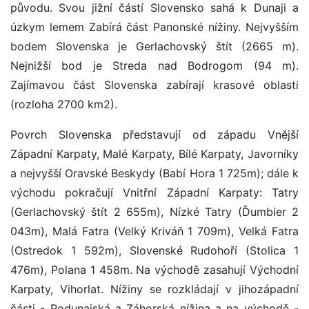
původu. Svou jižní částí Slovensko sahá k Dunaji a
úzkym lemem Zabírá část Panonské nížiny. Nejvyšším
bodem Slovenska je Gerlachovský štít (2665 m).
Nejnižší bod je Streda nad Bodrogom (94 m).
Zajímavou část Slovenska zabírají krasové oblasti
(rozloha 2700 km2).
Povrch Slovenska představují od západu Vnější
Západní Karpaty, Malé Karpaty, Bílé Karpaty, Javorníky
a nejvyšší Oravské Beskydy (Babí Hora 1 725m); dále k
východu pokračují Vnitřní Západní Karpaty: Tatry
(Gerlachovský štít 2 655m), Nízké Tatry (Ďumbier 2
043m), Malá Fatra (Velký Kriváň 1 709m), Velká Fatra
(Ostredok 1 592m), Slovenské Rudohoří (Stolica 1
476m), Polana 1 458m. Na východě zasahují Východní
Karpaty, Vihorlat. Nížiny se rozkládají v jihozápadní
části - Podunajská a Záhorská nížina a na východě -