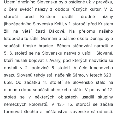
Území dnešního Slovenska bylo osídlené už v pravěku,
o čem svědčí nálezy z období různých kultur. V 2.
storočí před Kristem osídlili úrodné nížiny
jihozápadního Slovenska Kelti, v 1. storočí před Kristem
žili na větší časti Dákové. Na přelomu našeho
letopočtu tu sídlili Germáni a pásmo okolo Dunaje bylo
součástí římské hranice. Během stěhování národů v
5.-6. století se na Slovensku natrvalo usídlili Slované,
kteří museli bojovat s Avary, pod kterých nadvládu se
dostali v 2. polovině 6. století. V čele kmenového
svazu Slovanů tehdy stál náčelník Sámo, v letech 623-
658. Od začátku 11. století se Slovensko stalo na
dlouhou dobu součástí uherského státu. V polovině 12.
století se v některých oblastech usadili skupiny
německých kolonistů. V 13.- 15. storočí se začala
formovat šlechta a měšťanstvo slovenské národnosti.