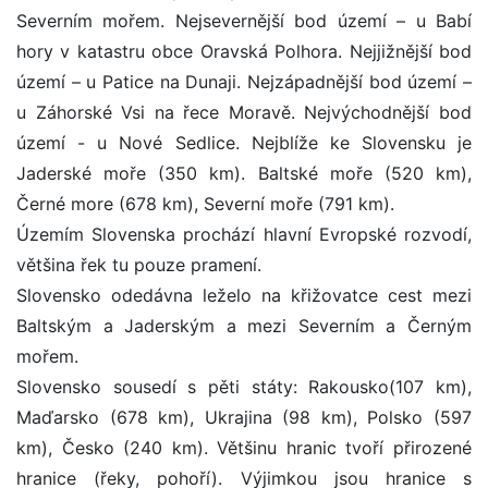
Severním mořem. Nejsevernější bod území – u Babí
hory v katastru obce Oravská Polhora. Nejjižnější bod
území – u Patice na Dunaji. Nejzápadnější bod území –
u Záhorské Vsi na řece Moravě. Nejvýchodnější bod
území - u Nové Sedlice. Nejblíže ke Slovensku je
Jaderské moře (350 km). Baltské moře (520 km),
Černé more (678 km), Severní moře (791 km).
Územím Slovenska prochází hlavní Evropské rozvodí,
většina řek tu pouze pramení.
Slovensko odedávna leželo na křižovatce cest mezi
Baltským a Jaderským a mezi Severním a Černým
mořem.
Slovensko sousedí s pěti státy: Rakousko(107 km),
Maďarsko (678 km), Ukrajina (98 km), Polsko (597
km), Česko (240 km). Většinu hranic tvoří přirozené
hranice (řeky, pohoří). Výjimkou jsou hranice s