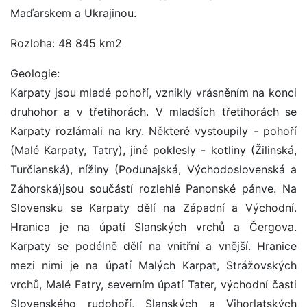
Maďarskem a Ukrajinou.
Rozloha: 48 845 km2
Geologie:
Karpaty jsou mladé pohoří, vznikly vrásněním na konci
druhohor a v třetihorách. V mladších třetihorách se
Karpaty rozlámali na kry. Některé vystoupily - pohoří
(Malé Karpaty, Tatry), jiné poklesly - kotliny (Žilinská,
Turčianská), nížiny (Podunajská, Východoslovenská a
Záhorská)jsou součástí rozlehlé Panonské pánve. Na
Slovensku se Karpaty dělí na Západní a Východní.
Hranica je na úpatí Slanských vrchů a Čergova.
Karpaty se podélně dělí na vnitřní a vnější. Hranice
mezi nimi je na úpatí Malých Karpat, Strážovských
vrchů, Malé Fatry, severním úpatí Tater, východní časti
Slovenského rudohoří, Slanských a Vihorlatských