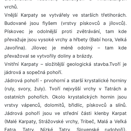
vrchů.
Vnější Karpaty se vytvářely ve starších třetihorách.
Budované jsou flyšem (vrstvy pískovců a jílovců).
Pískovec je odolnější proti zvětrávání, tam kde
převažuje jsou vysoké vrchy a hřbety (Babí hora, Velká
Javořina). Jílovec je méně odolný – tam kde
převažoval se vytvořily doliny a brázdy.
Vnitřní Karpaty – složitější geologická stavba.Tvoří je
jádrová a sopečná pohoří.
Jádrová pohoří - prvohorní a starší krystalické horniny
(ruly, svory, žuly). Tvoří nejvyšší vrchy v Tatrách a
ostatních pohořích. Okolo krystalických hornin jsou
vrstvy vápenců, dolomitů, břidlic, pískovců a slínů.
Jádrová pohoří jsou ve střední části klenby Karpat
(Malé Karpaty, Strážovské vrchy, Tribeč, Malá a Veľká
Fatra, Tatry, Nízké Tatry, Slovenské rudohoří).