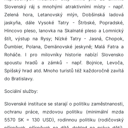
Slovenský ráj s mnohými atraktivními místy - např.
Zelená hora, Letanovský mlýn, Dobšinská ladová
jaskyňa, dále Vysoké Tatry - Štrbské, Popradské,
Hincovo pleso, lanovka na Skalnaté pleso a Lomnický
štít, výstup na Rysy; Nízké Tatry - Jasná, Chopok,
Ďumbier, Polana, Demänovské jeskyně; Malá Fatra a
Roháče. I pro milovníky historie nabízí Slovensko
spoustu hradů a zámků - např. Bojnice, Levoča,
Spišský hrad atd. Mnoho turistů též každoročně zavítá
do Bratislavy.
Sociální služby:
Slovenské instituce se starají o politiku zaměstnanosti,
ochranu práce, mzdovou politiku (minimální mzda
5570 SK = 130 USD), rodinnou politiku (rodičovský
příspěvek, příspěvek na dítě, dohled na práva dětí),