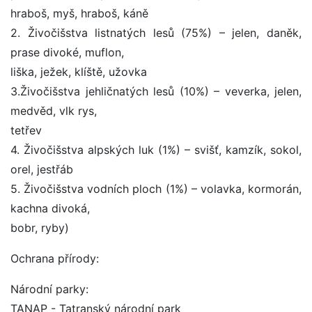
hraboš, myš, hraboš, káně
2. Živočišstva listnatých lesů (75%) – jelen, daněk,
prase divoké, muflon,
liška, ježek, klíště, užovka
3.Živočišstva jehličnatých lesů (10%) – veverka, jelen,
medvěd, vlk rys,
tetřev
4. Živočišstva alpských luk (1%) – svišť, kamzík, sokol,
orel, jestřáb
5. Živočišstva vodních ploch (1%) – volavka, kormorán,
kachna divoká,
bobr, ryby)
Ochrana přírody:
Národní parky:
TANAP - Tatranský národní park