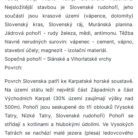
Nejsložitější stavbou je Slovenské rudohoří, jeho
součástí jsou krasové území (vápence, dolomity)
Slovenský kras, Slovenský ráj, Muránská planina.
Jádrová pohoří - rudy železa, mědi, antimonu. Těžba
hlavně nerudných surovin: vápenec - cement, vápno,
stavební účely; magnezit - izolační materiál.
Sopečná pohoří – Slánské a Vihorlatské vrchy
Povrch:
Povrch Slovenska patří ke Karpatské horské soustavě.
Na území státu leží největší část Západních a část
Východních Karpat (30% území zaujímají výšky nad
500m). Pohoří jsou seskupené do tří oblouků (Vysoké
Tatry, Nízké Tatry, Slovenské rudohoří) Pohoří se
střídají s kotlinami a hlubokými údolími. Ve Vysokých
Tatrách se nachází malé jezera (plesa) ledovcového