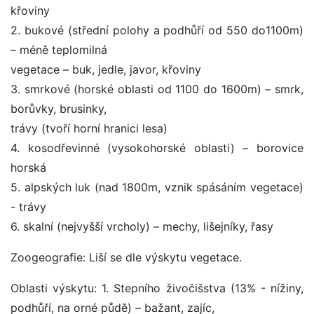
křoviny
2. bukové (střední polohy a podhůří od 550 do1100m)
– méně teplomilná
vegetace – buk, jedle, javor, křoviny
3. smrkové (horské oblasti od 1100 do 1600m) – smrk,
borůvky, brusinky,
trávy (tvoří horní hranici lesa)
4. kosodřevinné (vysokohorské oblasti) – borovice
horská
5. alpských luk (nad 1800m, vznik spásáním vegetace)
- trávy
6. skalní (nejvyšší vrcholy) – mechy, lišejníky, řasy
Zoogeografie: Liší se dle výskytu vegetace.
Oblasti výskytu: 1. Stepního živočišstva (13% - nížiny,
podhůří, na orné půdě) – bažant, zajíc,