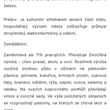
železo.
Prešov: Je kulturním střediskem severní části státu,
hospodářský význam města zdůrazňuje průmysl
strojírenský, elektrotechnický a oděvní.
Zemědělství:
Zaměstnává asi 11% pracujících. Převažuje živočišná
výroba - chov prasat, skotu a ovcí. Rostlinná výroba
využívá úrodnou půdu v nížinách na pěstování
pšenice, ječmene, kukuřice, krmných plodin, cukrové
řepy, brambor, luštěnin, rýže, olejnin, ovoce, zeleniny a
tabáku. Na svazích kopcovitého podhůří převládají
vinice a ovocné sady. Ve výše položených oblastech
se rozprostírají pastviny, na kterých se chová skot a
ovce.