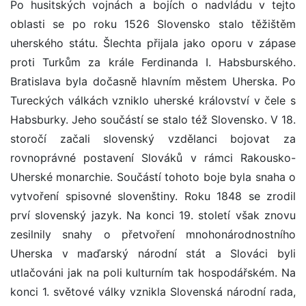
Po husitských vojnách a bojích o nadvládu v tejto
oblasti se po roku 1526 Slovensko stalo těžištěm
uherského státu. Šlechta přijala jako oporu v zápase
proti Turkům za krále Ferdinanda I. Habsburského.
Bratislava byla dočasně hlavním městem Uherska. Po
Tureckých válkách vzniklo uherské království v čele s
Habsburky. Jeho součástí se stalo též Slovensko. V 18.
storočí začali slovenský vzdělanci bojovat za
rovnoprávné postavení Slováků v rámci Rakousko-
Uherské monarchie. Součástí tohoto boje byla snaha o
vytvoření spisovné slovenštiny. Roku 1848 se zrodil
prví slovenský jazyk. Na konci 19. století však znovu
zesilnily snahy o přetvoření mnohonárodnostního
Uherska v maďarský národní stát a Slováci byli
utlačováni jak na poli kulturním tak hospodářském. Na
konci 1. světové války vznikla Slovenská národní rada,