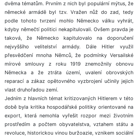
dvěma tématům. Prvním z nich byl populární mýtus, že
německé armádě byl tzv. Vražen nůž do zad, tedy
podle tohoto tvrzení mohlo Německo válku vyhrát,
kdyby němečtí politici nekapitulovali. Ovšem pravda je
taková, že Německo kapitulovalo na doporučení
nejvyššího velitelství armády. Dále Hitler využil
přesvědčení mnoha Němců, že podmínky Versailské
mírové smlouvy z roku 1919 znemožnily obnovu
Německa a že ztráta území, uvalení obrovských
reparací a zákaz opětovného vyzbrojení učinily jejich
vlast druhořadou zemí.
Jedním z hlavních témat kritizovaných Hitlerem v této
době byla kritika hospodářské politiky orientované na
export, která nemohla vyřešit rozpor mezi životním
prostředím a počtem obyvatelstva, vztahem státu a
revoluce, historickou vinou buržoazie, vznikem sociální