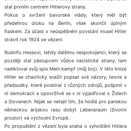
stal prvním centrem Hitlerovy strany.
Pokus o svržení bavorské vlády, který měl být
předehrou útoku na Berlín, však skončil úplným
fiaskem. Za účast v neúspěšném povstání musel Hitler
strávit rok 1924 ve vězení.
Rudolfu Hessovi, tehdy dalšímu nespokojenci, který se
později stal zástupcem vůdce nacistické strany, tam
nadiktoval svůj spis Mein kampf (můj boj). V této knize
Hitler se chaoticky snažil popsat své názory, teorie a
předsudky, které posbíral z různých zdrojů, pošpinil v
ní demokracii a opovržlivě se v ní vyjadřoval o Židech
a Slovanech. Nijak se netajil tím, že hodlá pro panskou
německou árijskou rasu dobýt Lebensraum (životní
prostor) ve východní Evropě.
Po propuštění z vězení byla snaha o vyhoštění Hitlera