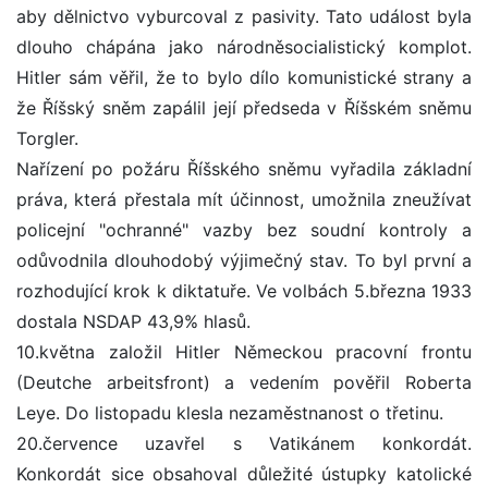
aby dělnictvo vyburcoval z pasivity. Tato událost byla
dlouho chápána jako národněsocialistický komplot.
Hitler sám věřil, že to bylo dílo komunistické strany a
že Říšský sněm zapálil její předseda v Říšském sněmu
Torgler.
Nařízení po požáru Říšského sněmu vyřadila základní
práva, která přestala mít účinnost, umožnila zneužívat
policejní "ochranné" vazby bez soudní kontroly a
odůvodnila dlouhodobý výjimečný stav. To byl první a
rozhodující krok k diktatuře. Ve volbách 5.března 1933
dostala NSDAP 43,9% hlasů.
10.května založil Hitler Německou pracovní frontu
(Deutche arbeitsfront) a vedením pověřil Roberta
Leye. Do listopadu klesla nezaměstnanost o třetinu.
20.července uzavřel s Vatikánem konkordát.
Konkordát sice obsahoval důležité ústupky katolické