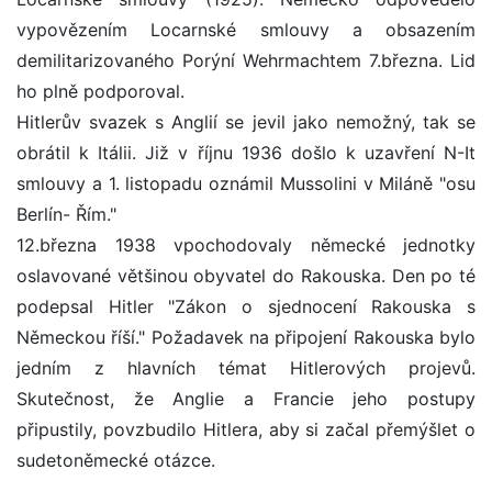
vypovězením Locarnské smlouvy a obsazením
demilitarizovaného Porýní Wehrmachtem 7.března. Lid
ho plně podporoval.
Hitlerův svazek s Anglií se jevil jako nemožný, tak se
obrátil k Itálii. Již v říjnu 1936 došlo k uzavření N-It
smlouvy a 1. listopadu oznámil Mussolini v Miláně "osu
Berlín- Řím."
12.března 1938 vpochodovaly německé jednotky
oslavované většinou obyvatel do Rakouska. Den po té
podepsal Hitler "Zákon o sjednocení Rakouska s
Německou říší." Požadavek na připojení Rakouska bylo
jedním z hlavních témat Hitlerových projevů.
Skutečnost, že Anglie a Francie jeho postupy
připustily, povzbudilo Hitlera, aby si začal přemýšlet o
sudetoněmecké otázce.