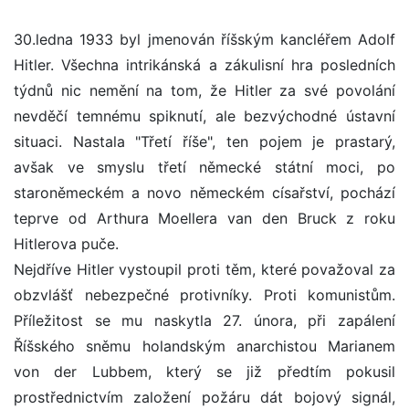
30.ledna 1933 byl jmenován říšským kancléřem Adolf
Hitler. Všechna intrikánská a zákulisní hra posledních
týdnů nic nemění na tom, že Hitler za své povolání
nevděčí temnému spiknutí, ale bezvýchodné ústavní
situaci. Nastala "Třetí říše", ten pojem je prastarý,
avšak ve smyslu třetí německé státní moci, po
staroněmeckém a novo německém císařství, pochází
teprve od Arthura Moellera van den Bruck z roku
Hitlerova puče.
Nejdříve Hitler vystoupil proti těm, které považoval za
obzvlášť nebezpečné protivníky. Proti komunistům.
Příležitost se mu naskytla 27. února, při zapálení
Říšského sněmu holandským anarchistou Marianem
von der Lubbem, který se již předtím pokusil
prostřednictvím založení požáru dát bojový signál,