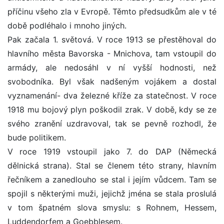
příčinu všeho zla v Evropě. Těmto předsudkům ale v té
době podléhalo i mnoho jiných.
Pak začala 1. světová. V roce 1913 se přestěhoval do
hlavního města Bavorska - Mnichova, tam vstoupil do
armády, ale nedosáhl v ní vyšší hodnosti, než
svobodníka. Byl však nadšeným vojákem a dostal
vyznamenání- dva železné kříže za statečnost. V roce
1918 mu bojový plyn poškodil zrak. V době, kdy se ze
svého zranění uzdravoval, tak se pevně rozhodl, že
bude politikem.
V roce 1919 vstoupil jako 7. do DAP (Německá
dělnická strana). Stal se členem této strany, hlavním
řečníkem a zanedlouho se stal i jejím vůdcem. Tam se
spojil s některými muži, jejichž jména se stala proslulá
v tom špatném slova smyslu: s Rohnem, Hessem,
Luddendorfem a Goebblesem.