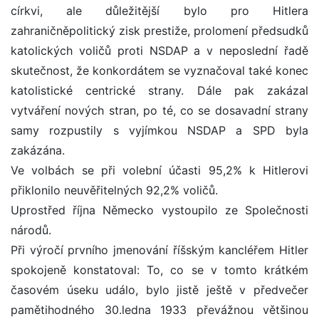
církvi, ale důležitější bylo pro Hitlera
zahraničněpolitický zisk prestiže, prolomení předsudků
katolických voličů proti NSDAP a v neposlední řadě
skutečnost, že konkordátem se vyznačoval také konec
katolistické centrické strany. Dále pak zakázal
vytváření nových stran, po té, co se dosavadní strany
samy rozpustily s vyjímkou NSDAP a SPD byla
zakázána.
Ve volbách se při volební účasti 95,2% k Hitlerovi
přiklonilo neuvěřitelných 92,2% voličů.
Uprostřed října Německo vystoupilo ze Společnosti
národů.
Při výročí prvního jmenování říšským kancléřem Hitler
spokojeně konstatoval: To, co se v tomto krátkém
časovém úseku událo, bylo jistě ještě v předvečer
pamětihodného 30.ledna 1933 převážnou většinou