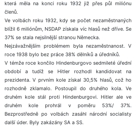
která měla na konci roku 1932 již přes půl miliónu
členů.
Ve volbách roku 1932, kdy se počet nezaměstnaných
blížil 6 miliónům, NSDAP získala víc hlasů než dříve. Se
37% se stala nejsilnější stranou Německa.
Nejzávažnějším problémem byla nezaměstnanost. V
roce 1938 bylo bez práce 38% dělníků a úředníků.
V témže roce končilo Hindenburgovo sedmileté úřední
období a tudíž se Hitler rozhodl kandidovat na
prezidenta. V prvním kole získal 30,5% hlasů, což ho
rozhodně zklamalo. Postoupil do druhého kola. Ve
druhém kole stál proti Hindenburgovi. Hitler ale ve
druhém kole prohrál v poměru 53%/ 37%.
Bezprostředně po volbách zasáhl národní socialisty
další úder. Byly zakázány SA a SS.