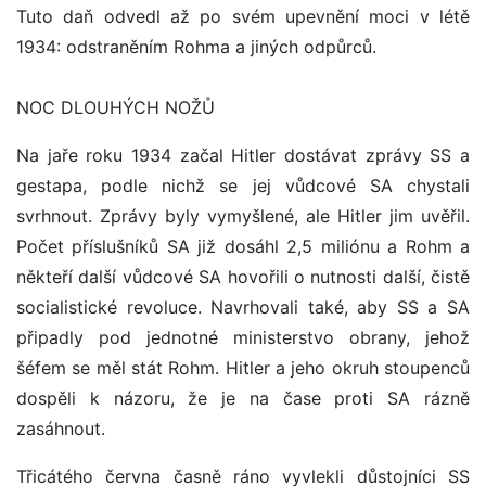
Tuto daň odvedl až po svém upevnění moci v létě
1934: odstraněním Rohma a jiných odpůrců.
NOC DLOUHÝCH NOŽŮ
Na jaře roku 1934 začal Hitler dostávat zprávy SS a
gestapa, podle nichž se jej vůdcové SA chystali
svrhnout. Zprávy byly vymyšlené, ale Hitler jim uvěřil.
Počet příslušníků SA již dosáhl 2,5 miliónu a Rohm a
někteří další vůdcové SA hovořili o nutnosti další, čistě
socialistické revoluce. Navrhovali také, aby SS a SA
připadly pod jednotné ministerstvo obrany, jehož
šéfem se měl stát Rohm. Hitler a jeho okruh stoupenců
dospěli k názoru, že je na čase proti SA rázně
zasáhnout.
Třicátého června časně ráno vyvlekli důstojníci SS