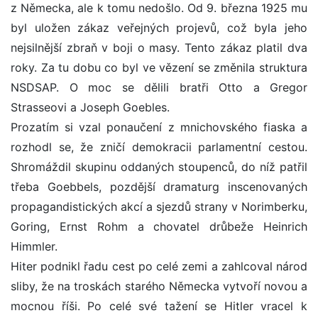
z Německa, ale k tomu nedošlo. Od 9. března 1925 mu
byl uložen zákaz veřejných projevů, což byla jeho
nejsilnější zbraň v boji o masy. Tento zákaz platil dva
roky. Za tu dobu co byl ve vězení se změnila struktura
NSDSAP. O moc se dělili bratři Otto a Gregor
Strasseovi a Joseph Goebles.
Prozatím si vzal ponaučení z mnichovského fiaska a
rozhodl se, že zničí demokracii parlamentní cestou.
Shromáždil skupinu oddaných stoupenců, do níž patřil
třeba Goebbels, pozdější dramaturg inscenovaných
propagandistických akcí a sjezdů strany v Norimberku,
Goring, Ernst Rohm a chovatel drůbeže Heinrich
Himmler.
Hiter podnikl řadu cest po celé zemi a zahlcoval národ
sliby, že na troskách starého Německa vytvoří novou a
mocnou říši. Po celé své tažení se Hitler vracel k