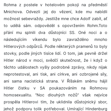
Rohma z postele v hotelovém pokoji na předměstí
Mnichova. Odvezli jej do vězení, kde mu nabídli
možnost sebevraždy. Jestliže mne chce Adolf zabít, ať
to udělá sám. odpověděl s opovržením Rohm.Toto
přání mu splnili dva důstojníci SS. Oné noci a o
následujícím víkendu bylo zavražděno mnoho
Hitlerových odpůrců. Podle některých pramenů to byly
stovky, podle jiných tisíce lidí. O tom, jak pevně držel
Hitler národ v moci, svědčí skutečnost, že i když o
těchto událostech vyšly podrobné zprávy, nikdy nijak
neprotestoval, ani tisk, ani církve, ani ozbrojené síly,
ani sama nacistická strana. V Říšském sněmu hájil
Hitler čistku v SA poukazováním na Rohmovu
homosexualitu. "Noc dlouhých nožů" však nejvíce
prospěla Hitlerovi tím, že uklidnila důstojnický sbor,
jehož podporu tolik potřeboval. Umírající Hindenburg