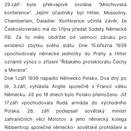
29.září byla překvapivě svolána "Mnichovská
konference". Jejími účastníky byl Hitler, Mussoliny,
Chamberlain, Daladier. Konference učinila závěr, že
Československo má do 1.října předat Sudety Německé
říši. Za to mělo obdržet od velmocí záruku pro
existenci zbytku svého státu. Dne 15.března 1939
vpochodovaly německé jednotky do Prahy a Hitler
oznámil výnos o zřízení "Říšského protektorátu Čechy
a Morava".
Dne 1.září 1939 napadlo Německo Polsko. Dva dny po
té, 3.září, vyhlásila Anglie společně s Francií válku
Německu. Již po 18 dnech bylo Polsko přemoženo. Již
17.září vpochodovala Rudá armáda do východního
Polska. 28. září podepsali sovětský ministr
zahraničních věcí Molotov a jeho německý kolega
Ribbentrop společné německo- sovětské prohlášení a