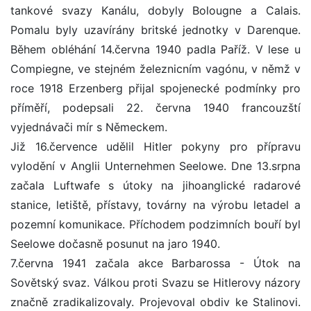
tankové svazy Kanálu, dobyly Bolougne a Calais.
Pomalu byly uzavírány britské jednotky v Darenque.
Během obléhání 14.června 1940 padla Paříž. V lese u
Compiegne, ve stejném železnicním vagónu, v němž v
roce 1918 Erzenberg přijal spojenecké podmínky pro
příměří, podepsali 22. června 1940 francouzští
vyjednávači mír s Německem.
Již 16.července udělil Hitler pokyny pro přípravu
vylodění v Anglii Unternehmen Seelowe. Dne 13.srpna
začala Luftwafe s útoky na jihoanglické radarové
stanice, letiště, přístavy, továrny na výrobu letadel a
pozemní komunikace. Příchodem podzimních bouří byl
Seelowe dočasně posunut na jaro 1940.
7.června 1941 začala akce Barbarossa - Útok na
Sovětský svaz. Válkou proti Svazu se Hitlerovy názory
značně zradikalizovaly. Projevoval obdiv ke Stalinovi.