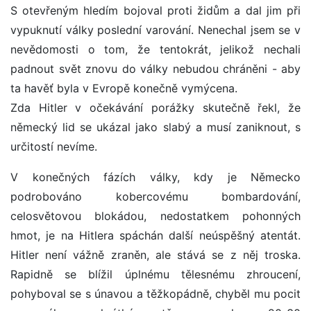
S otevřeným hledím bojoval proti židům a dal jim při
vypuknutí války poslední varování. Nenechal jsem se v
nevědomosti o tom, že tentokrát, jelikož nechali
padnout svět znovu do války nebudou chráněni - aby
ta havěť byla v Evropě konečně vymýcena.
Zda Hitler v očekávání porážky skutečně řekl, že
německý lid se ukázal jako slabý a musí zaniknout, s
určitostí nevíme.
V konečných fázích války, kdy je Německo
podrobováno kobercovému bombardování,
celosvětovou blokádou, nedostatkem pohonných
hmot, je na Hitlera spáchán další neúspěšný atentát.
Hitler není vážně zraněn, ale stává se z něj troska.
Rapidně se blížil úplnému tělesnému zhroucení,
pohyboval se s únavou a těžkopádně, chyběl mu pocit