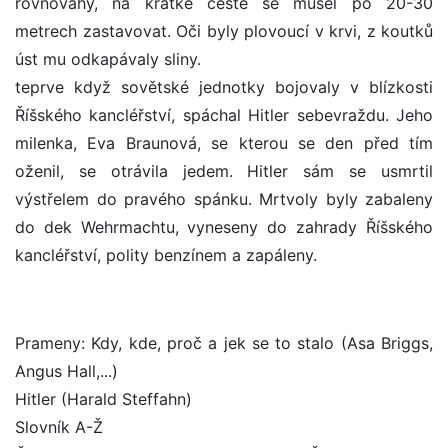
rovnováhy, na krátké cestě se musel po 20-30
metrech zastavovat. Oči byly plovoucí v krvi, z koutků
úst mu odkapávaly sliny.
teprve když sovětské jednotky bojovaly v blízkosti
Říšského kancléřství, spáchal Hitler sebevraždu. Jeho
milenka, Eva Braunová, se kterou se den před tím
oženil, se otrávila jedem. Hitler sám se usmrtil
výstřelem do pravého spánku. Mrtvoly byly zabaleny
do dek Wehrmachtu, vyneseny do zahrady Říšského
kancléřství, polity benzínem a zapáleny.
Prameny: Kdy, kde, proč a jek se to stalo (Asa Briggs,
Angus Hall,...)
Hitler (Harald Steffahn)
Slovník A-Ž