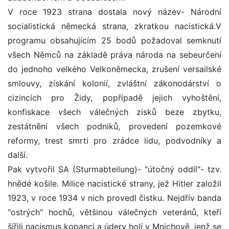
V roce 1923 strana dostala nový název- Národní
socialistická německá strana, zkratkou nacistická.V
programu obsahujícím 25 bodů požadoval semknutí
všech Němců na základě práva národa na sebeurčení
do jednoho velkého Velkoněmecka, zrušení versailské
smlouvy, získání kolonií, zvláštní zákonodárství o
cizincích pro Židy, popřípadě jejich vyhoštění,
konfiskace všech válečných zisků beze zbytku,
zestátnění všech podniků, provedení pozemkové
reformy, trest smrti pro zrádce lidu, podvodníky a
další.
Pak vytvořil SA (Sturmabteilung)- "útočný oddíl"- tzv.
hnědé košile. Milice nacistické strany, jež Hitler založil
1923, v roce 1934 v nich provedl čistku. Nejdřív banda
"ostrých" hochů, většinou válečných veteránů, kteří
šířili nacismus kopanci a údery holí v Mnichově, jenž se