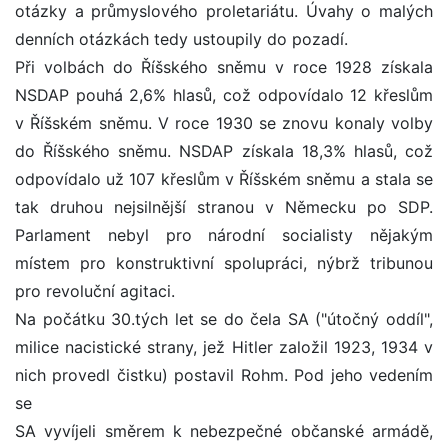
otázky a průmyslového proletariátu. Úvahy o malých
denních otázkách tedy ustoupily do pozadí.
Při volbách do Říšského sněmu v roce 1928 získala
NSDAP pouhá 2,6% hlasů, což odpovídalo 12 křeslům
v Říšském sněmu. V roce 1930 se znovu konaly volby
do Říšského sněmu. NSDAP získala 18,3% hlasů, což
odpovídalo už 107 křeslům v Říšském sněmu a stala se
tak druhou nejsilnější stranou v Německu po SDP.
Parlament nebyl pro národní socialisty nějakým
místem pro konstruktivní spolupráci, nýbrž tribunou
pro revoluční agitaci.
Na počátku 30.tých let se do čela SA ("útočný oddíl",
milice nacistické strany, jež Hitler založil 1923, 1934 v
nich provedl čistku) postavil Rohm. Pod jeho vedením
se
SA vyvíjeli směrem k nebezpečné občanské armádě,