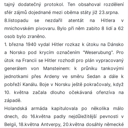
tajný dodatečný protokol. Ten obsahoval rozdělení
sfér zájmů dojednané mezi oběma státy již 23.srpna.
8.listopadu se nezdařil atentát na Hitlera v
mnichovském pivovaru. Bylo při něm zabito 8 lidí a 62
osob bylo zraněno.
1. března 1940 vydal Hitler rozkaz k útoku na Dánsko
a Norsko pod krycím označením "Weserubung". Pro
útok na Francii se Hitler rozhodl pro plán vypracovaný
generálem von Mansteinem: k průniku tankovými
jednotkami přes Ardeny ve směru Sedan a dále k
pobřeží Kanálu. Boje v Norsku ještě pokračovaly, když
10. května začala dlouho očekávaná ofenzíva na
západě.
Holandská armáda kapitulovala po několika málo
dnech, do 16.května padly nejdůležitější pevnosti v
Belgii, 18.května Antverpy, 20.května dosáhly německé