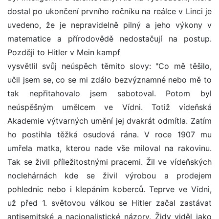
dostal po ukončení prvního ročníku na reálce v Linci je
uvedeno, že je nepravidelně pilný a jeho výkony v
matematice a přírodovědě nedostačují na postup.
Později to Hitler v Mein kampf
vysvětlil svůj neúspěch těmito slovy: "Co mě těšilo,
učil jsem se, co se mi zdálo bezvýznamné nebo mě to
tak nepřitahovalo jsem sabotoval. Potom byl
neúspěšným umělcem ve Vídni. Totiž vídeňská
Akademie výtvarných umění jej dvakrát odmítla. Zatím
ho postihla těžká osudová rána. V roce 1907 mu
umřela matka, kterou nade vše miloval na rakovinu.
Tak se živil příležitostnými pracemi. Žil ve vídeňských
noclehárnách kde se živil výrobou a prodejem
pohlednic nebo i klepáním koberců. Teprve ve Vídni,
už před 1. světovou válkou se Hitler začal zastávat
antisemitské a nacionalistické názory. Židy viděl jako