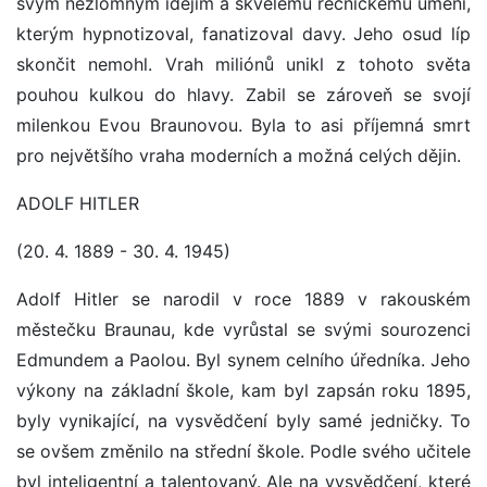
svým nezlomným idejím a skvělému řečnickému umění,
kterým hypnotizoval, fanatizoval davy. Jeho osud líp
skončit nemohl. Vrah miliónů unikl z tohoto světa
pouhou kulkou do hlavy. Zabil se zároveň se svojí
milenkou Evou Braunovou. Byla to asi příjemná smrt
pro největšího vraha moderních a možná celých dějin.
ADOLF HITLER
(20. 4. 1889 - 30. 4. 1945)
Adolf Hitler se narodil v roce 1889 v rakouském
městečku Braunau, kde vyrůstal se svými sourozenci
Edmundem a Paolou. Byl synem celního úředníka. Jeho
výkony na základní škole, kam byl zapsán roku 1895,
byly vynikající, na vysvědčení byly samé jedničky. To
se ovšem změnilo na střední škole. Podle svého učitele
byl inteligentní a talentovaný. Ale na vysvědčení, které