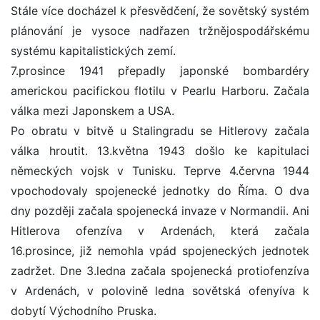
Stále více docházel k přesvědčení, že sovětský systém
plánování je vysoce nadřazen tržnějospodářskému
systému kapitalistických zemí.
7.prosince 1941 přepadly japonské bombardéry
americkou pacifickou flotilu v Pearlu Harboru. Začala
válka mezi Japonskem a USA.
Po obratu v bitvě u Stalingradu se Hitlerovy začala
válka hroutit. 13.května 1943 došlo ke kapitulaci
německých vojsk v Tunisku. Teprve 4.června 1944
vpochodovaly spojenecké jednotky do Říma. O dva
dny později začala spojenecká invaze v Normandii. Ani
Hitlerova ofenzíva v Ardenách, která začala
16.prosince, již nemohla vpád spojeneckých jednotek
zadržet. Dne 3.ledna začala spojenecká protiofenzíva
v Ardenách, v polovině ledna sovětská ofenyíva k
dobytí Východního Pruska.