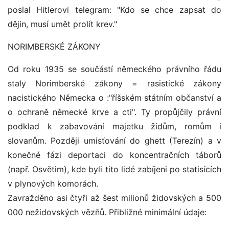
poslal Hitlerovi telegram: "Kdo se chce zapsat do
dějin, musí umět prolít krev."
NORIMBERSKÉ ZÁKONY
Od roku 1935 se součástí německého právního řádu
staly Norimberské zákony = rasistické zákony
nacistického Německa o :"říšském státním občanství a
o ochraně německé krve a cti". Ty propůjčily právní
podklad k zabavování majetku židům, romům i
slovanům. Později umisťování do ghett (Terezín) a v
konečné fázi deportaci do koncentračních táborů
(např. Osvětim), kde byli tito lidé zabíjeni po statisících
v plynových komorách.
Zavražděno asi čtyři až šest milionů židovských a 500
000 nežidovských vězňů. Přibližné minimální údaje: