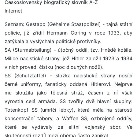
Československý biografický slovník A-Ž
Internet
Seznam: Gestapo (Geheime Staatpolizei) - tajná státní
policie, již zřídil Hermann Goring v roce 1933, aby
zatýkala a vyslýchala politické protivníky.
SA (Sturmabteilung) - útočný oddíl, tzv. Hnědé košile.
Milice nacistické strany, jež Hitler založil 1923 a 1934
v nich provedl čistku (noc dlouhých nožů).
SS (Schutztaffel) - složka nacistické strany nosící
černé uniformy, fanaticky oddaná Hitlerovi. Nejprve
mu sloužila jako tělesná stráž, časem z ní však
vyrostla celá armáda. SS tvořily dvě hlavní skupiny:
Totenkopf SS (umrlčí lebky), která měla na starosti
koncentrační tábory, a Waffen SS, ozbrojené oddíly,
které se vydávaly za elitní vojenský sbor. Ve
skutečnosti rozdíl mezi oběma často zanikal.