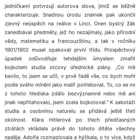
jedničkami potvrzují autorova slova, jimiž se běžně
charakterizuje. Snadnou úrodu známek pak ukončil
zjevný neúspěch na reálce v Linci. Onen bystrý žák
zanedbával předměty, jež ho nezajímaly, jako přírodní
vědy, matematiku a francouzštinu, a tak v ročníku
1901/1902 musel opakovat první třídu. Prospěchový
úpadek odůvodňuje tehdejším úmyslem zmařit
bojkotem studia otcovy úřednické plány. „Co mě
bavilo, to jsem se učil, v prvé řadě vše, co bych mohl
podle svého mínění jako malíř potřebovat. To, co se mi
z tohoto hlediska zdálo bezvýznamné nebo mě ani
jinak nepřitahovalo, jsem zcela bojkotoval.“ K sabotáži
studia a osobnímu naturelu se přidává ještě třetí
okolnost. Klára Hitlerová po třech předčasných
ztrátách vkládala právě do tohoto dítěte všechny
naděje. Adolfa rozmazlovala a hýčkala, o to více, když