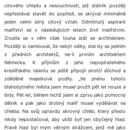
citového chladu a nesoucitnosti, jež státník později
nepřestával stavět do popředí, se skrýval minimálně
jeden velmi silný citový vztah. Odmítnutý aspirant
malířství se v následujících letech živil malířstvím.
Zrodila se v něm však touha stát se architektem.
Později si namlouval, že nebýt války, stal by se jedním
z předních architektů, ne-li prvním architektem
Německa. K příjmům z jeho nepopíratelného
kreslířského talentu se ještě připojil sirotčí důchod a
zděděné majetkové podíly. „Ve jménu tohoto
blahobytného města jsem musel prožít pět let nouze a
bídy. Pět let, během nichž jsem si zprvu jako pomocný
dělník a pak jako drobný malíř musel vydělávat na
chleba. Na svůj opravdu skrovný chléb, který přesto
nikdy nepostačoval, aby utišil byť jen obyčejný hlad.
Právě hlad byl mým věrným strážcem, jenž mě jako