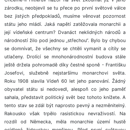
zárodku, neobjevil se tu přece po první světové válce
bez jistých předpokladů, musíme věnovat pozornost
státu jeho mládí. Jaká napětí zatěžovala monarchii a
její vídeňské centrum? Dvanáct neklidných národů a
národností žilo pod jednou „střechou“. Bylo by chybou
se domnívat, že všechny se chtěli vymanit a cítily se
utlačeny. Drolící se mnohonárodnostní budova stále
ještě držela pohromadě díky čestné sponě - Františku
Josefovi, služebně nejstaršímu monarchovi světa.
Roku 1908 slavila Vídeň 60 let jeho panování. Žádný
obyvatel státu si nedovedl, alespoň co jeho paměť
sahala, představit politický svět bez tohoto knížete. A
tento stav se zdál být naprosto pevný a nezměnitelný.
Rakousko však trpělo rasistickou nevraživostí. Na
rozdíl od Německa, měla monarchie území hustě
osídlená židovskou menšinou. Před první světovou