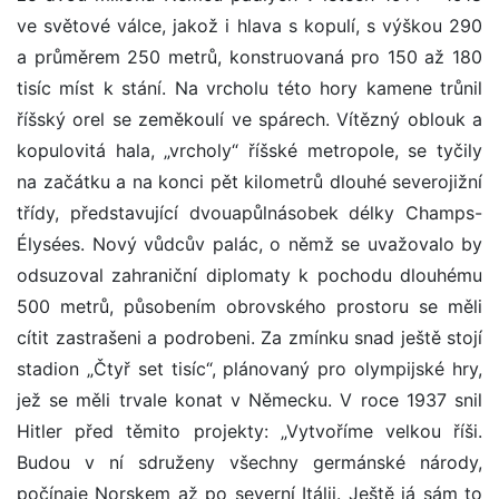
ve světové válce, jakož i hlava s kopulí, s výškou 290
a průměrem 250 metrů, konstruovaná pro 150 až 180
tisíc míst k stání. Na vrcholu této hory kamene trůnil
říšský orel se zeměkoulí ve spárech. Vítězný oblouk a
kopulovitá hala, „vrcholy“ říšské metropole, se tyčily
na začátku a na konci pět kilometrů dlouhé severojižní
třídy, představující dvouapůlnásobek délky Champs-
Élysées. Nový vůdcův palác, o němž se uvažovalo by
odsuzoval zahraniční diplomaty k pochodu dlouhému
500 metrů, působením obrovského prostoru se měli
cítit zastrašeni a podrobeni. Za zmínku snad ještě stojí
stadion „Čtyř set tisíc“, plánovaný pro olympijské hry,
jež se měli trvale konat v Německu. V roce 1937 snil
Hitler před těmito projekty: „Vytvoříme velkou říši.
Budou v ní sdruženy všechny germánské národy,
počínaje Norskem až po severní Itálii. Ještě já sám to