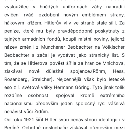
vysloužilce v hnědých uniformách záhy nahradili
cvičení rváči ozdobení novým emblémem strany,
hákovým křížem. Hitlerův vliv ve straně stále sílil. Za
peníze, které mu byly pravděpodobně poskytnuty z
tajných armádních fondů, koupil místní noviny, jejichž
název změnil z Münchener Beobachter na Völkischer
Beobachter a začal je vydávat jako stranický list. S
tím, že se Hitlerova pověst šířila za hranice Mnichova,
získával nové důležité spojence.(Röhm, Hess,
Rosenberg, Streicher). Nejcennější však bylo letecké
eso z 1. světové války Hermann Göring. Tyto jinak tolik
rozdílné osobnosti spojoval kromě extrémního
nacionalismu především jeden společný rys: vášnivá
nenávist vůči Židům.
Od roku 1921 šířil Hitler svou nenávistnou ideologii i v
Berlíně. Ochotné posluchače získával především mezi