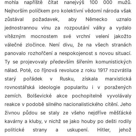
mohla napříště čítat nanejvýš 100 000 mužů.
Nejhorším políčkem pro kolektivní vědomí národa však
zůstával požadavek, aby Německo uznalo
jednostrannou vinu za rozpoutání války a vydalo
vítězným mocnostem své vrchní velení jakožto
válečné zločince. Není divu, že na všech stranách
panovalo rozhořčení a nespokojenost s novou situací.
Ty se projevovaly především šířením komunistických
nálad. Poté, co říjnová revoluce z roku 1917 rozvrátila
starý pořádek v Rusku, získala marxistická
rovnostářská ideologie popularitu i v poražených
zemích. Bolševické akce pochopitelně vyvolávaly
reakce v podobě silného nacionalistického cítění. Jeho
živnou půdou se staly ze všeho nejdříve měšťácké
kavárny a kluby, v nichž se jako houby po dešti rodily
politické strany a uskupení. Hitler, jehož