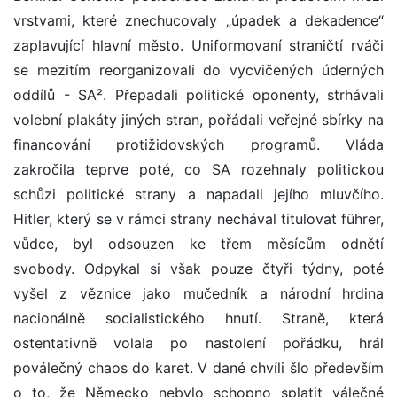
vrstvami, které znechucovaly „úpadek a dekadence“
zaplavující hlavní město. Uniformovaní straničtí rváči
se mezitím reorganizovali do vycvičených úderných
oddílů - SA². Přepadali politické oponenty, strhávali
volební plakáty jiných stran, pořádali veřejné sbírky na
financování protižidovských programů. Vláda
zakročila teprve poté, co SA rozehnaly politickou
schůzi politické strany a napadali jejího mluvčího.
Hitler, který se v rámci strany nechával titulovat führer,
vůdce, byl odsouzen ke třem měsícům odnětí
svobody. Odpykal si však pouze čtyři týdny, poté
vyšel z věznice jako mučedník a národní hrdina
nacionálně socialistického hnutí. Straně, která
ostentativně volala po nastolení pořádku, hrál
poválečný chaos do karet. V dané chvíli šlo především
o to, že Německo nebylo schopno splatit válečné