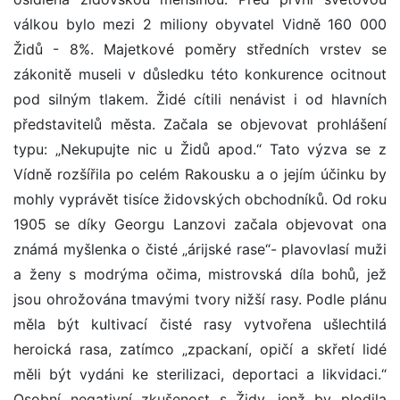
válkou bylo mezi 2 miliony obyvatel Vidně 160 000
Židů - 8%. Majetkové poměry středních vrstev se
zákonitě museli v důsledku této konkurence ocitnout
pod silným tlakem. Židé cítili nenávist i od hlavních
představitelů města. Začala se objevovat prohlášení
typu: „Nekupujte nic u Židů apod.“ Tato výzva se z
Vídně rozšířila po celém Rakousku a o jejím účinku by
mohly vyprávět tisíce židovských obchodníků. Od roku
1905 se díky Georgu Lanzovi začala objevovat ona
známá myšlenka o čisté „árijské rase“- plavovlasí muži
a ženy s modrýma očima, mistrovská díla bohů, jež
jsou ohrožována tmavými tvory nižší rasy. Podle plánu
měla být kultivací čisté rasy vytvořena ušlechtilá
heroická rasa, zatímco „zpackaní, opičí a skřetí lidé
měli být vydáni ke sterilizaci, deportaci a likvidaci.“
Osobní negativní zkušenost s Židy, jenž by plodila