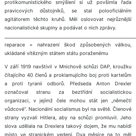
protikomunistického smýšlení si už povšimla řada
pravicových důstojníků, se stal polooficiálním
agitátorem těchto kruhů. Měl oslovovat nejrůznější
nacionalistické skupiny a podávat o nich zprávy.
_____________________________________________________________
reparace = nahrazení škod způsobených válkou,
ukládané vítězným státem státu poraženému
V září 1919 navštívil v Mnichově schůzi DAP, kroužku
čítajícího 40 členů a proklamujícího boj proti kartelům
a proti tyranii odborů. Předseda Anton Drexler
označoval stranu za beztřídní socialistickou
organizaci, v jejímž čele mohou stát jen „němečtí
vůdcové“. Nacionální socialismus byl na světě. Členové
strany vyzvali Hitlera, aby na schůzi promluvil. Jeho
slova udělala na Drexlera takový dojem, že mu nabídl
místo ve stranickém vedení. Dva měsíce na to měl