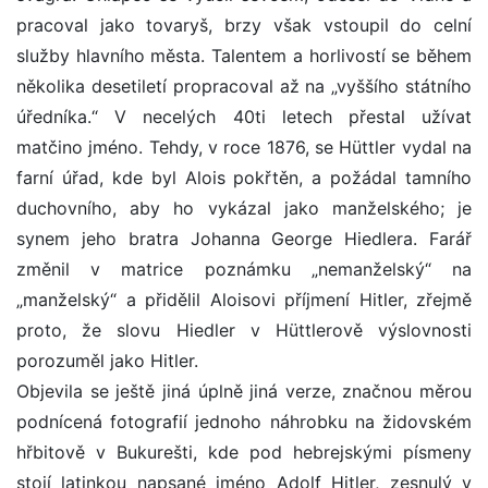
pracoval jako tovaryš, brzy však vstoupil do celní
služby hlavního města. Talentem a horlivostí se během
několika desetiletí propracoval až na „vyššího státního
úředníka.“ V necelých 40ti letech přestal užívat
matčino jméno. Tehdy, v roce 1876, se Hüttler vydal na
farní úřad, kde byl Alois pokřtěn, a požádal tamního
duchovního, aby ho vykázal jako manželského; je
synem jeho bratra Johanna George Hiedlera. Farář
změnil v matrice poznámku „nemanželský“ na
„manželský“ a přidělil Aloisovi příjmení Hitler, zřejmě
proto, že slovu Hiedler v Hüttlerově výslovnosti
porozuměl jako Hitler.
Objevila se ještě jiná úplně jiná verze, značnou měrou
podnícená fotografií jednoho náhrobku na židovském
hřbitově v Bukurešti, kde pod hebrejskými písmeny
stojí latinkou napsané jméno Adolf Hitler, zesnulý v