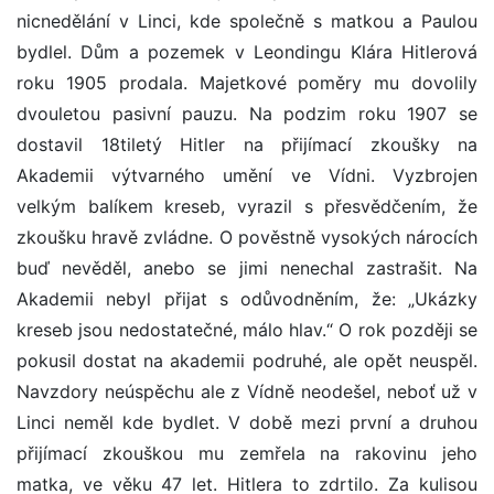
nicnedělání v Linci, kde společně s matkou a Paulou
bydlel. Dům a pozemek v Leondingu Klára Hitlerová
roku 1905 prodala. Majetkové poměry mu dovolily
dvouletou pasivní pauzu. Na podzim roku 1907 se
dostavil 18tiletý Hitler na přijímací zkoušky na
Akademii výtvarného umění ve Vídni. Vyzbrojen
velkým balíkem kreseb, vyrazil s přesvědčením, že
zkoušku hravě zvládne. O pověstně vysokých nárocích
buď nevěděl, anebo se jimi nenechal zastrašit. Na
Akademii nebyl přijat s odůvodněním, že: „Ukázky
kreseb jsou nedostatečné, málo hlav.“ O rok později se
pokusil dostat na akademii podruhé, ale opět neuspěl.
Navzdory neúspěchu ale z Vídně neodešel, neboť už v
Linci neměl kde bydlet. V době mezi první a druhou
přijímací zkouškou mu zemřela na rakovinu jeho
matka, ve věku 47 let. Hitlera to zdrtilo. Za kulisou