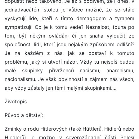
dopustit něco takového. Je až s podivem, že i dnes, v
jednadvacátém století je vůbec možné, že se stále
vyskytují lidé, kteří s tímto demagogem a tyranem
sympatizují. Co je k tomu vede? Neznalost, touha po
tom, být někým ovládán, či jen snaha vyloučit ze
společnosti lidi, kteří jsou nějakým způsobem odlišní?
Je na každém z nás, jak se postaví k tomuto
problému, jaký si utvoří názor. Vždy tu nejspíš budou
malé skupinky přívrženců nacismu, anarchismu,
nacionalismu. Je však povinností a zájmem nás všech,
aby vždy zůstaly jen těmi malými skupinkami….
Životopis
Původ a dětství:
Zmínky o rodu Hitlerových (také Hüttlerů, Hidlerů nebo
Hiedlerů) je možno v severozápadní části Polesí