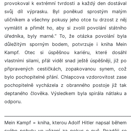
provokoval k extrémní tvrdosti a každý den dostával
svůj díl výprasku. Byl poněkud sprostým malým
uličníkem a všechny pokusy jeho otce tu drzost z něj
vymlátit a přimět ho, aby si zvolil povolání státního
úředníka, byly marné.“ To, že otázka povolání byla
důležitým sporným bodem, potvrzuje i kniha Mein
Kampf. Otec si úspěšnou kariéru, které dosáhl
vlastními silami, přál viděl snad ještě úspěšněji, již po
připravených cestičkách, zopakovanou synem, což
bylo pochopitelné přání. Chlapcova vzdorovitost zase
pochopitelně vycházela z obranného postoje již tak
deptaného člověka. Výsledkem byla spirála nátlaku a
odporu.
_____________________________________________________________
Mein Kampf = kniha, kterou Adolf Hitler napsal během
svého pobytu ve vězení za pokus o puč. Později se