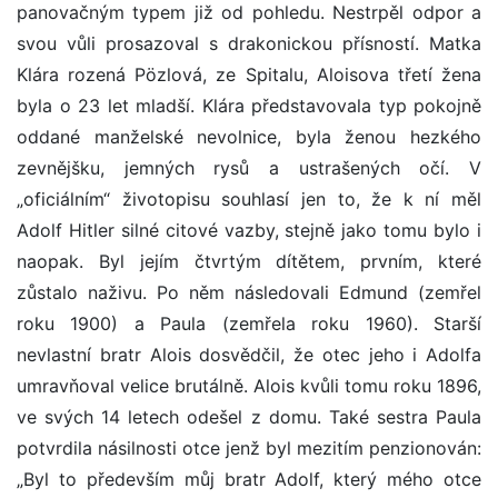
panovačným typem již od pohledu. Nestrpěl odpor a
svou vůli prosazoval s drakonickou přísností. Matka
Klára rozená Pözlová, ze Spitalu, Aloisova třetí žena
byla o 23 let mladší. Klára představovala typ pokojně
oddané manželské nevolnice, byla ženou hezkého
zevnějšku, jemných rysů a ustrašených očí. V
„oficiálním“ životopisu souhlasí jen to, že k ní měl
Adolf Hitler silné citové vazby, stejně jako tomu bylo i
naopak. Byl jejím čtvrtým dítětem, prvním, které
zůstalo naživu. Po něm následovali Edmund (zemřel
roku 1900) a Paula (zemřela roku 1960). Starší
nevlastní bratr Alois dosvědčil, že otec jeho i Adolfa
umravňoval velice brutálně. Alois kvůli tomu roku 1896,
ve svých 14 letech odešel z domu. Také sestra Paula
potvrdila násilnosti otce jenž byl mezitím penzionován:
„Byl to především můj bratr Adolf, který mého otce