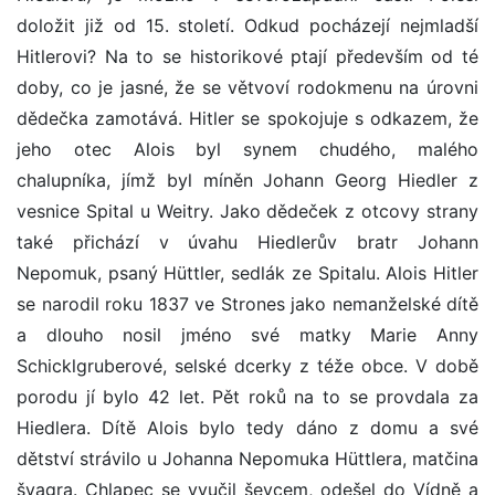
doložit již od 15. století. Odkud pocházejí nejmladší
Hitlerovi? Na to se historikové ptají především od té
doby, co je jasné, že se větvoví rodokmenu na úrovni
dědečka zamotává. Hitler se spokojuje s odkazem, že
jeho otec Alois byl synem chudého, malého
chalupníka, jímž byl míněn Johann Georg Hiedler z
vesnice Spital u Weitry. Jako dědeček z otcovy strany
také přichází v úvahu Hiedlerův bratr Johann
Nepomuk, psaný Hüttler, sedlák ze Spitalu. Alois Hitler
se narodil roku 1837 ve Strones jako nemanželské dítě
a dlouho nosil jméno své matky Marie Anny
Schicklgruberové, selské dcerky z téže obce. V době
porodu jí bylo 42 let. Pět roků na to se provdala za
Hiedlera. Dítě Alois bylo tedy dáno z domu a své
dětství strávilo u Johanna Nepomuka Hüttlera, matčina
švagra. Chlapec se vyučil ševcem, odešel do Vídně a