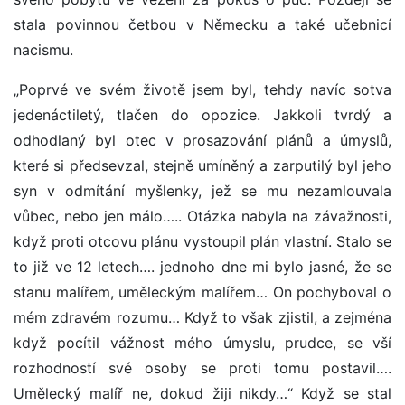
stala povinnou četbou v Německu a také učebnicí
nacismu.
„Poprvé ve svém životě jsem byl, tehdy navíc sotva
jedenáctiletý, tlačen do opozice. Jakkoli tvrdý a
odhodlaný byl otec v prosazování plánů a úmyslů,
které si předsevzal, stejně umíněný a zarputilý byl jeho
syn v odmítání myšlenky, jež se mu nezamlouvala
vůbec, nebo jen málo….. Otázka nabyla na závažnosti,
když proti otcovu plánu vystoupil plán vlastní. Stalo se
to již ve 12 letech…. jednoho dne mi bylo jasné, že se
stanu malířem, uměleckým malířem… On pochyboval o
mém zdravém rozumu… Když to však zjistil, a zejména
když pocítil vážnost mého úmyslu, prudce, se vší
rozhodností své osoby se proti tomu postavil….
Umělecký malíř ne, dokud žiji nikdy…“ Když se stal