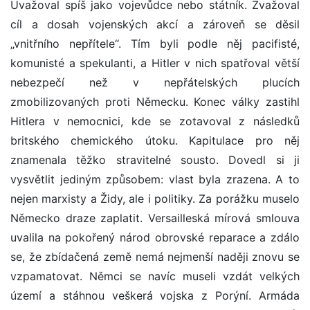
Uvažoval spíš jako vojevůdce nebo státník. Zvažoval
cíl a dosah vojenských akcí a zároveň se děsil
„vnitřního nepřítele“. Tím byli podle něj pacifisté,
komunisté a spekulanti, a Hitler v nich spatřoval větší
nebezpečí než v nepřátelských plucích
zmobilizovaných proti Německu. Konec války zastihl
Hitlera v nemocnici, kde se zotavoval z následků
britského chemického útoku. Kapitulace pro něj
znamenala těžko stravitelné sousto. Dovedl si ji
vysvětlit jediným způsobem: vlast byla zrazena. A to
nejen marxisty a Židy, ale i politiky. Za porážku muselo
Německo draze zaplatit. Versailleská mírová smlouva
uvalila na pokořený národ obrovské reparace a zdálo
se, že zbídačená země nemá nejmenší naději znovu se
vzpamatovat. Němci se navíc museli vzdát velkých
území a stáhnou veškerá vojska z Porýní. Armáda