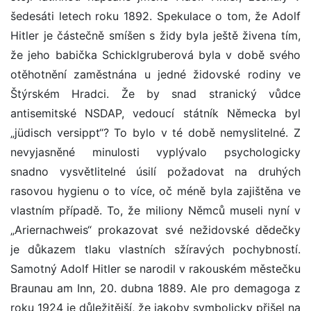
šedesáti letech roku 1892. Spekulace o tom, že Adolf
Hitler je částečně smíšen s židy byla ještě živena tím,
že jeho babička Schicklgruberová byla v době svého
otěhotnění zaměstnána u jedné židovské rodiny ve
Štýrském Hradci. Že by snad stranický vůdce
antisemitské NSDAP, vedoucí státník Německa byl
„jüdisch versippt“? To bylo v té době nemyslitelné. Z
nevyjasněné minulosti vyplývalo psychologicky
snadno vysvětlitelné úsilí požadovat na druhých
rasovou hygienu o to více, oč méně byla zajištěna ve
vlastním případě. To, že miliony Němců museli nyní v
„Ariernachweis“ prokazovat své nežidovské dědečky
je důkazem tlaku vlastních sžíravých pochybností.
Samotný Adolf Hitler se narodil v rakouském městečku
Braunau am Inn, 20. dubna 1889. Ale pro demagoga z
roku 1924 je důležitější, že jakoby symbolicky přišel na