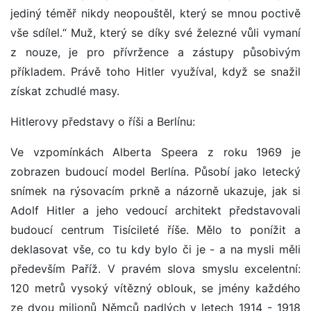
jediný téměř nikdy neopouštěl, který se mnou poctivě
vše sdílel.“ Muž, který se díky své železné vůli vymaní
z nouze, je pro přívržence a zástupy působivým
příkladem. Právě toho Hitler využíval, když se snažil
získat zchudlé masy.
Hitlerovy představy o říši a Berlínu:
Ve vzpomínkách Alberta Speera z roku 1969 je
zobrazen budoucí model Berlína. Působí jako letecký
snímek na rýsovacím prkně a názorně ukazuje, jak si
Adolf Hitler a jeho vedoucí architekt představovali
budoucí centrum Tisícileté říše. Mělo to ponížit a
deklasovat vše, co tu kdy bylo či je - a na mysli měli
především Paříž. V pravém slova smyslu excelentní:
120 metrů vysoký vítězný oblouk, se jmény každého
ze dvou milionů Němců padlých v letech 1914 - 1918