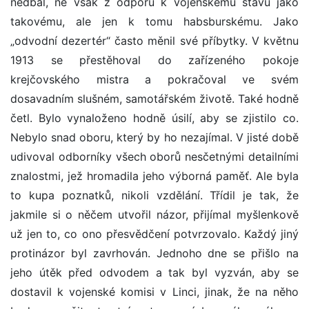
nedbal, ne však z odporu k vojenskému stavu jako
takovému, ale jen k tomu habsburskému. Jako
„odvodní dezertér“ často měnil své příbytky. V květnu
1913 se přestěhoval do zařízeného pokoje
krejčovského mistra a pokračoval ve svém
dosavadním slušném, samotářském životě. Také hodně
četl. Bylo vynaloženo hodně úsilí, aby se zjistilo co.
Nebylo snad oboru, který by ho nezajímal. V jisté době
udivoval odborníky všech oborů nesčetnými detailními
znalostmi, jež hromadila jeho výborná paměť. Ale byla
to kupa poznatků, nikoli vzdělání. Třídil je tak, že
jakmile si o něčem utvořil názor, přijímal myšlenkově
už jen to, co ono přesvědčení potvrzovalo. Každý jiný
protinázor byl zavrhován. Jednoho dne se přišlo na
jeho útěk před odvodem a tak byl vyzván, aby se
dostavil k vojenské komisi v Linci, jinak, že na něho