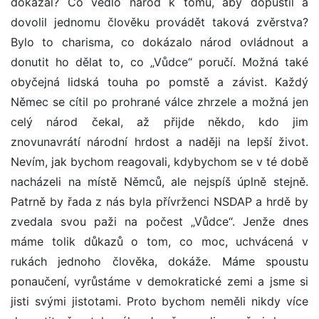
dokázal? Co vedlo národ k tomu, aby dopustil a
dovolil jednomu člověku provádět taková zvěrstva?
Bylo to charisma, co dokázalo národ ovládnout a
donutit ho dělat to, co „Vůdce“ poručí. Možná také
obyčejná lidská touha po pomstě a závist. Každý
Němec se cítil po prohrané válce zhrzele a možná jen
celý národ čekal, až přijde někdo, kdo jim
znovunavrátí národní hrdost a naději na lepší život.
Nevím, jak bychom reagovali, kdybychom se v té době
nacházeli na místě Němců, ale nejspíš úplně stejně.
Patrně by řada z nás byla přívrženci NSDAP a hrdě by
zvedala svou paži na počest „Vůdce“. Jenže dnes
máme tolik důkazů o tom, co moc, uchvácená v
rukách jednoho člověka, dokáže. Máme spoustu
ponaučení, vyrůstáme v demokratické zemi a jsme si
jisti svými jistotami. Proto bychom neměli nikdy více