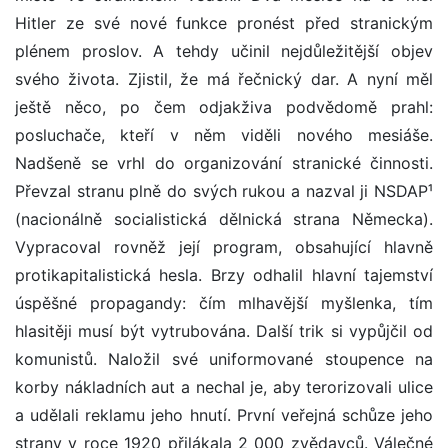
Hitler ze své nové funkce pronést před stranickým
plénem proslov. A tehdy učinil nejdůležitější objev
svého života. Zjistil, že má řečnický dar. A nyní měl
ještě něco, po čem odjakživa podvědomě prahl:
posluchače, kteří v něm viděli nového mesiáše.
Nadšeně se vrhl do organizování stranické činnosti.
Převzal stranu plně do svých rukou a nazval ji NSDAP¹
(nacionálně socialistická dělnická strana Německa).
Vypracoval rovněž její program, obsahující hlavně
protikapitalistická hesla. Brzy odhalil hlavní tajemství
úspěšné propagandy: čím mlhavější myšlenka, tím
hlasitěji musí být vytrubována. Další trik si vypůjčil od
komunistů. Naložil své uniformované stoupence na
korby nákladních aut a nechal je, aby terorizovali ulice
a udělali reklamu jeho hnutí. První veřejná schůze jeho
strany v roce 1920 přilákala 2 000 zvědavců. Válečné