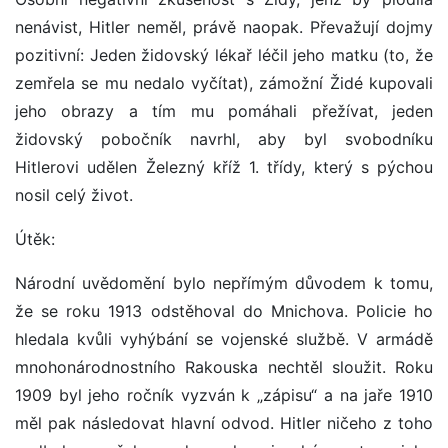
nenávist, Hitler neměl, právě naopak. Převažují dojmy
pozitivní: Jeden židovský lékař léčil jeho matku (to, že
zemřela se mu nedalo vyčítat), zámožní Židé kupovali
jeho obrazy a tím mu pomáhali přežívat, jeden
židovský pobočník navrhl, aby byl svobodníku
Hitlerovi udělen Železný kříž 1. třídy, který s pýchou
nosil celý život.
Útěk:
Národní uvědomění bylo nepřímým důvodem k tomu,
že se roku 1913 odstěhoval do Mnichova. Policie ho
hledala kvůli vyhýbání se vojenské službě. V armádě
mnohonárodnostního Rakouska nechtěl sloužit. Roku
1909 byl jeho ročník vyzván k „zápisu“ a na jaře 1910
měl pak následovat hlavní odvod. Hitler ničeho z toho