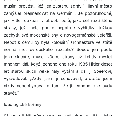
musím provést. Kéž jen zůstanu zdráv.“ Hlavní město
zamýšlel přejmenovat na Germánii. Je pozoruhodné,
jak Hitler dokázal v období bojů, jako šéf roztříštěné
strany, jež měla pouze nepatrné vyhlídky, tužkou
zachytit své mocenské sny o novogermánské veleříši.
Neboť k čemu by byla kolosální architektura ve státě
normálního, evropského rozsahu? Soudě jen podle
jeho skicáře, musel vůdce strany už tehdy myslet
mnohem dál. Když jednoho dne roku 1935 Hitler deset
let starou skicu velké haly vytáhl a dal ji Speerovi,
vysvětloval: „Vždy jsem ji schovával, protože jsem
nikdy nepochyboval o tom, že ji jednoho dne budu
stavět.“
Ideologické kořeny:
Chceme-li Hitlerův názor na svět zkoumat již v jeho