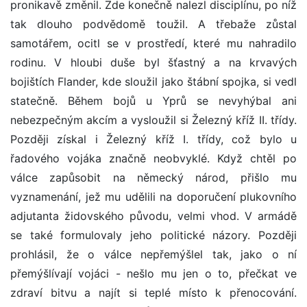
pronikavě změnil. Zde konečně nalezl disciplínu, po níž
tak dlouho podvědomě toužil. A třebaže zůstal
samotářem, ocitl se v prostředí, které mu nahradilo
rodinu. V hloubi duše byl šťastný a na krvavých
bojištích Flander, kde sloužil jako štábní spojka, si vedl
statečně. Během bojů u Yprů se nevyhýbal ani
nebezpečným akcím a vysloužil si Železný kříž II. třídy.
Později získal i Železný kříž I. třídy, což bylo u
řadového vojáka značně neobvyklé. Když chtěl po
válce zapůsobit na německý národ, přišlo mu
vyznamenání, jež mu udělili na doporučení plukovního
adjutanta židovského původu, velmi vhod. V armádě
se také formulovaly jeho politické názory. Později
prohlásil, že o válce nepřemýšlel tak, jako o ní
přemýšlívají vojáci - nešlo mu jen o to, přečkat ve
zdraví bitvu a najít si teplé místo k přenocování.