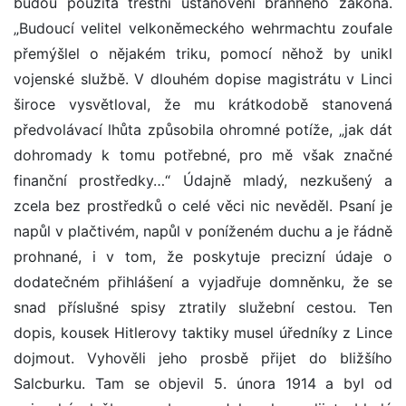
budou použita trestní ustanovení branného zákona.
„Budoucí velitel velkoněmeckého wehrmachtu zoufale
přemýšlel o nějakém triku, pomocí něhož by unikl
vojenské službě. V dlouhém dopise magistrátu v Linci
široce vysvětloval, že mu krátkodobě stanovená
předvolávací lhůta způsobila ohromné potíže, „jak dát
dohromady k tomu potřebné, pro mě však značné
finanční prostředky…“ Údajně mladý, nezkušený a
zcela bez prostředků o celé věci nic nevěděl. Psaní je
napůl v plačtivém, napůl v poníženém duchu a je řádně
prohnané, i v tom, že poskytuje precizní údaje o
dodatečném přihlášení a vyjadřuje domněnku, že se
snad příslušné spisy ztratily služební cestou. Ten
dopis, kousek Hitlerovy taktiky musel úředníky z Lince
dojmout. Vyhověli jeho prosbě přijet do bližšího
Salcburku. Tam se objevil 5. února 1914 a byl od