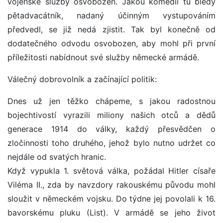
vojenské služby osvobozen. Jakou komedii tu bledý
pětadvacátník, nadaný účinným vystupováním
předvedl, se již nedá zjistit. Tak byl konečně od
dodatečného odvodu osvobozen, aby mohl při první
příležitosti nabídnout své služby německé armádě.
Válečný dobrovolník a začínající politik:
Dnes už jen těžko chápeme, s jakou radostnou
bojechtivostí vyrazili miliony našich otců a dědů
generace 1914 do války, každý přesvědčen o
zločinnosti toho druhého, jehož bylo nutno udržet co
nejdále od svatých hranic.
Když vypukla 1. světová válka, požádal Hitler císaře
Viléma II., zda by navzdory rakouskému původu mohl
sloužit v německém vojsku. Do týdne jej povolali k 16.
bavorskému pluku (List). V armádě se jeho život