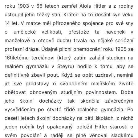
roku 1903 v 66 letech zemřel Alois Hitler a z rodiny
ustoupil jeho těžký stín. Krátce na to dosáhl syn věku
14 let. V matce měl přirozeného spojence pro své sny
o umělecké velikosti, přestože ta navenek v
manželově a otcově duchu trvala na nějaké seriózní
profesní dráze. Údajné plicní onemocnění roku 1905 se
16tiletému terciánovi (který zatím zahájil studium na
reálném gymnáziu v Steyru) hodilo k tomu, aby se
definitivně zbavil pout. Když se opět uzdravil, nemínil
již své představy o svobodném malířském životě
obětovat obnoveným studijním povinnostem. Doba
jeho školní docházky tak skončila závěrečným
vysvědčením po čtvrté třídě reálného gymnázia. Po
deseti letech školní docházky na pěti školách, z nichž
jeden ročník byl opakovaný, odložil Hitler starosti o
svém povolání a raději se plně věnoval sladkému