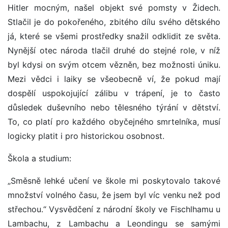
Hitler mocným, našel objekt své pomsty v Židech.
Stlačil je do pokořeného, zbitého dílu svého dětského
já, které se všemi prostředky snažil odklidit ze světa.
Nynější otec národa tlačil druhé do stejné role, v níž
byl kdysi on svým otcem vězněn, bez možnosti úniku.
Mezi vědci i laiky se všeobecně ví, že pokud mají
dospělí uspokojující zálibu v trápení, je to často
důsledek duševního nebo tělesného týrání v dětství.
To, co platí pro každého obyčejného smrtelníka, musí
logicky platit i pro historickou osobnost.
Škola a studium:
„Směsně lehké učení ve škole mi poskytovalo takové
množství volného času, že jsem byl víc venku než pod
střechou.“ Vysvědčení z národní školy ve Fischlhamu u
Lambachu, z Lambachu a Leondingu se samými