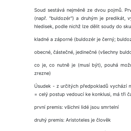
Soud sestává nejméně ze dvou pojmů. Prv
(např. "buldozér") a druhým je predikát, v
hledisek, podle nichž lze dělit soudy do sku
kladné a záporné (buldozér je černý; buldo
obecné, částečné, jedinečné (všechny buld
co je, co nutně je (musí být), pouhá mož
zrezne)
Úsudek - z určitých předpokladů vychází n
= celý postup vedoucí ke konklusi, má tři čá
první premis: všichni lidé jsou smrtelní
druhý premis: Aristoteles je člověk