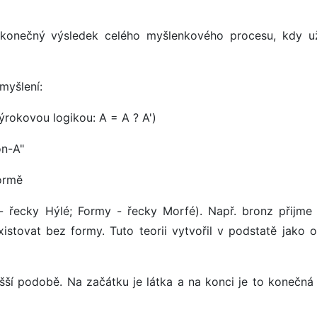
konečný výsledek celého myšlenkového procesu, kdy u
 myšlení:
(výrokovou logikou: A = A ? A')
on-A"
formě
- řecky Hýlé; Formy - řecky Morfé). Např. bronz přijme
xistovat bez formy. Tuto teorii vytvořil v podstatě jako o
šší podobě. Na začátku je látka a na konci je to konečná