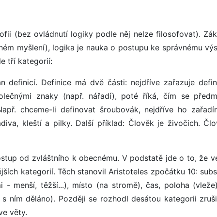
sofii (bez ovládnutí logiky podle něj nelze filosofovat). Z
ném myšlení), logika je nauka o postupu ke správnému výs
 tří kategorií:
n definicí. Definice má dvě části: nejdříve zařazuje defi
olečnými znaky (např. nářadí), poté říká, čím se před
Např. chceme-li definovat šroubovák, nejdříve ho zařad
iva, kleští a pilky. Další příklad: Člověk je živočich. Čl
stup od zvláštního k obecnému. V podstatě jde o to, že v
ších kategorií. Těch stanovil Aristoteles zpočátku 10: subs
i - menší, těžší...), místo (na stromě), čas, poloha (vleže
e s ním děláno). Později se rozhodl desátou kategorii zruš
ve věty.