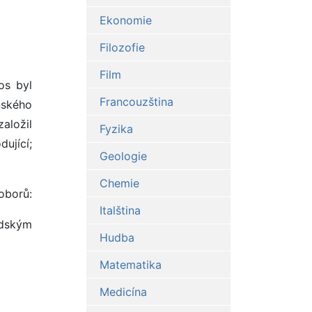
Ekonomie
Filozofie
Film
os byl
Francouzština
nského
založil
Fyzika
ující;
Geologie
Chemie
 oborů:
Italština
idským
Hudba
Matematika
Medicína