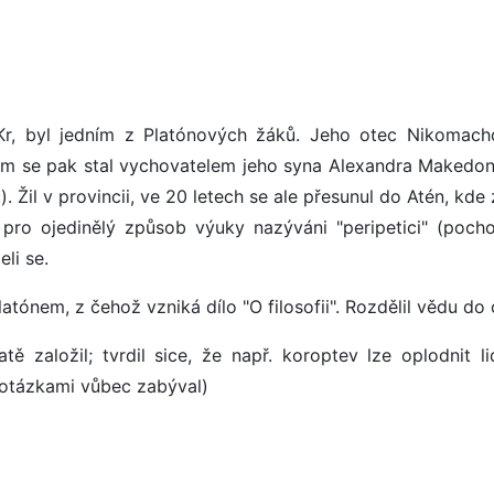
 Kr, byl jedním z Platónových žáků. Jeho otec Nikomach
 sám se pak stal vychovatelem jeho syna Alexandra Makedo
 Žil v provincii, ve 20 letech se ale přesunul do Atén, kde 
 pro ojedinělý způsob výuky nazýváni "peripetici" (pochod
li se.
atónem, z čehož vzniká dílo "O filosofii". Rozdělil vědu do
ě založil; tvrdil sice, že např. koroptev lze oplodnit l
 otázkami vůbec zabýval)