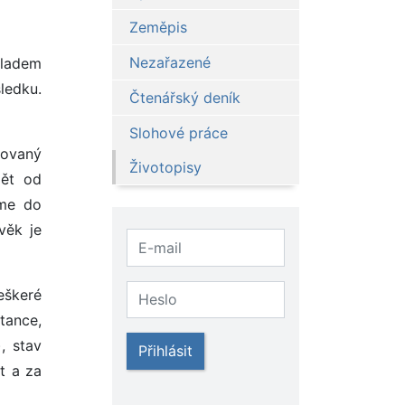
Zeměpis
Nezařazené
ákladem
ledku.
Čtenářský deník
Slohové práce
novaný
Životopisy
mět od
íme do
ověk je
eškeré
tance,
), stav
Přihlásit
it a za