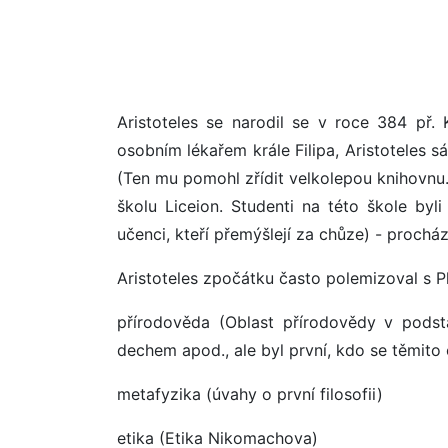
Aristoteles se narodil se v roce 384 př.
osobním lékařem krále Filipa, Aristoteles
(Ten mu pomohl zřídit velkolepou knihovnu.).
školu Liceion. Studenti na této škole byli
učenci, kteří přemýšlejí za chůze) - procháze
Aristoteles zpočátku často polemizoval s Pl
přírodověda (Oblast přírodovědy v podstat
dechem apod., ale byl první, kdo se těmito
metafyzika (úvahy o první filosofii)
etika (Etika Nikomachova)