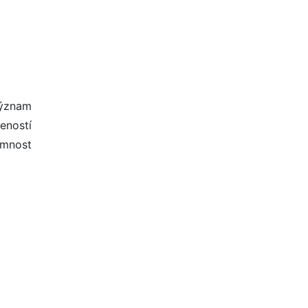
 význam
eností
emnost