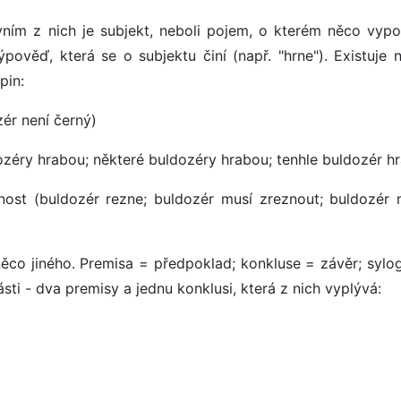
ním z nich je subjekt, neboli pojem, o kterém něco vyp
ýpověď, která se o subjektu činí (např. "hrne"). Existuje n
pin:
zér není černý)
ozéry hrabou; některé buldozéry hrabou; tenhle buldozér h
nost (buldozér rezne; buldozér musí zreznout; buldozér
ěco jiného. Premisa = předpoklad; konkluse = závěr; sylo
sti - dva premisy a jednu konklusi, která z nich vyplývá: