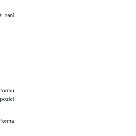
ž není
 formu
pozici
 forma