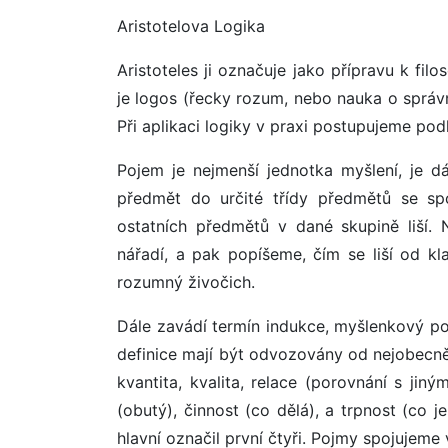
Aristotelova Logika
Aristoteles ji označuje jako přípravu k filo
je logos (řecky rozum, nebo nauka o správ
Při aplikaci logiky v praxi postupujeme podle
Pojem je nejmenší jednotka myšlení, je dá
předmět do určité třídy předmětů se sp
ostatních předmětů v dané skupině liší. 
nářadí, a pak popíšeme, čím se liší od klad
rozumný živočich.
Dále zavádí termín indukce, myšlenkový po
definice mají být odvozovány od nejobecněj
kvantita, kvalita, relace (porovnání s jiným
(obutý), činnost (co dělá), a trpnost (co j
hlavní označil první čtyři. Pojmy spojujeme 