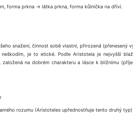
m, forma prkna -> látka prkna, forma kůlnička na dříví.
našeho snažení, činnost sobě vlastní, přirozená (přenesený
neškodím, je to etické. Podle Aristotela je nejvyšší blaž
t, založená na dobrém charakteru a lásce k bližnímu (příj
y
samého rozumu (Aristoteles upřednostňuje tento druhý typ)