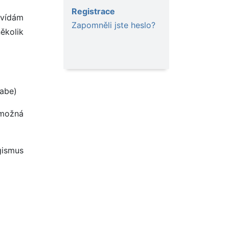
Registrace
ovídám
Zapomněli jste heslo?
ěkolik
rabe)
 možná
gismus