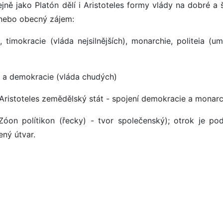
jně jako Platón dělí i Aristoteles formy vlády na dobré a 
, nebo obecný zájem:
, timokracie (vláda nejsilnějších), monarchie, politeia (um
ie a demokracie (vláda chudých)
Aristoteles zemědělský stát - spojení demokracie a monarc
Zóon polítikon (řecky) - tvor společenský); otrok je pod
ený útvar.