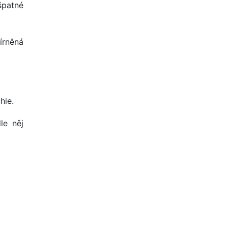
špatné
írněná
hie.
le něj