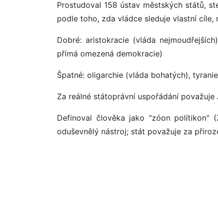
Prostudoval 158 ústav městských států, ste
podle toho, zda vládce sleduje vlastní cíle
Dobré: aristokracie (vláda nejmoudřejších)
přímá omezená demokracie)
Špatné: oligarchie (vláda bohatých), tyran
Za reálné státoprávní uspořádání považuje 
Definoval člověka jako "zóon polítikon" (
oduševnělý nástroj; stát považuje za přiroz