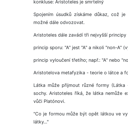
konkluse: Aristoteles je smrtelný
Spojením úsudků získáme důkaz, což je 
možné dále odvozovat.
Aristoteles dále zavádí tři nejvyšší principy
princip sporu: "A" jest "A" a nikoli "non-A" 
princip vyloučení třetího; např.: "A" nebo "n
Aristotelova metafyzika - teorie o látce a 
Látka může přijmout různé formy (Látka 
sochy. Aristoteles říká, že látka nemůže e
vůči Platónovi.
"Co je formou může být opět látkou ve vy
látky..."