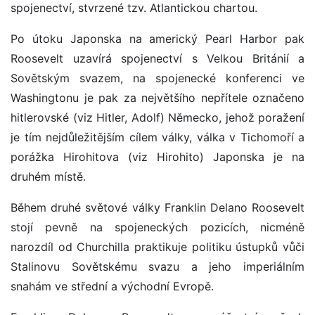
spojenectví, stvrzené tzv. Atlantickou chartou.
Po útoku Japonska na americký Pearl Harbor pak
Roosevelt uzavírá spojenectví s Velkou Británií a
Sovětským svazem, na spojenecké konferenci ve
Washingtonu je pak za největšího nepřítele označeno
hitlerovské (viz Hitler, Adolf) Německo, jehož poražení
je tím nejdůležitějším cílem války, válka v Tichomoří a
porážka Hirohitova (viz Hirohito) Japonska je na
druhém místě.
Během druhé světové války Franklin Delano Roosevelt
stojí pevně na spojeneckých pozicích, nicméně
narozdíl od Churchilla praktikuje politiku ústupků vůči
Stalinovu Sovětskému svazu a jeho imperiálním
snahám ve střední a východní Evropě.