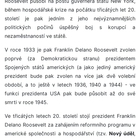
Roosevelt působí na postu guvernéra státu New York,
během hospodářské krize na počátku třicátých let 20.
století je pak jedním z jeho nejvýznamnějších
politických počinů úspěšný boj s korupcí a
nezaměstnaností ve státě.
V roce 1933 je pak Franklin Delano Roosevelt zvolen
poprvé (za Demokratickou stranu) prezidentem
Spojených států amerických (a jako jediný americký
prezident bude pak zvolen na více jak dvě volební
období, a to ještě v letech 1936, 1940 a 1944) - ve
funkci prezidenta USA pak bude působit až do své
smrti v roce 1945.
Ve třicátých letech 20. století stojí prezident Franklin
Delano Roosevelt za zahájením reformního programu v
americké společnosti a hospodářství (tzv.
Nový úděl
,