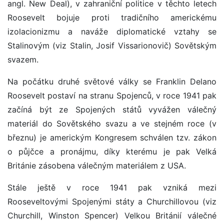
angl. New Deal), v zahraniční politice v těchto letech
Roosevelt bojuje proti tradičního americkému
izolacionizmu a naváže diplomatické vztahy se
Stalinovým (viz Stalin, Josif Vissarionovič) Sovětským
svazem.
Na počátku druhé světové války se Franklin Delano
Roosevelt postaví na stranu Spojenců, v roce 1941 pak
začíná být ze Spojených států vyvážen válečný
materiál do Sovětského svazu a ve stejném roce (v
březnu) je americkým Kongresem schválen tzv. zákon
o půjčce a pronájmu, díky kterému je pak Velká
Británie zásobena válečným materiálem z USA.
Stále ještě v roce 1941 pak vzniká mezi
Rooseveltovými Spojenými státy a Churchillovou (viz
Churchill, Winston Spencer) Velkou Británií válečné