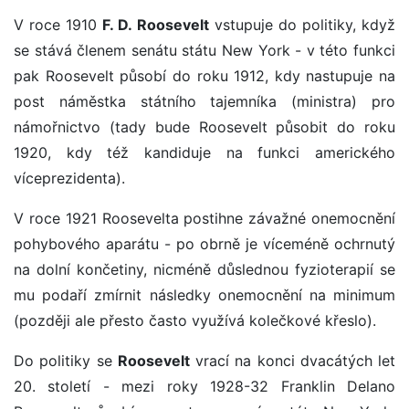
V roce 1910
F. D. Roosevelt
vstupuje do politiky, když
se stává členem senátu státu New York - v této funkci
pak Roosevelt působí do roku 1912, kdy nastupuje na
post náměstka státního tajemníka (ministra) pro
námořnictvo (tady bude Roosevelt působit do roku
1920, kdy též kandiduje na funkci amerického
víceprezidenta).
V roce 1921 Roosevelta postihne závažné onemocnění
pohybového aparátu - po obrně je víceméně ochrnutý
na dolní končetiny, nicméně důslednou fyzioterapií se
mu podaří zmírnit následky onemocnění na minimum
(později ale přesto často využívá kolečkové křeslo).
Do politiky se
Roosevelt
vrací na konci dvacátých let
20. století - mezi roky 1928-32 Franklin Delano