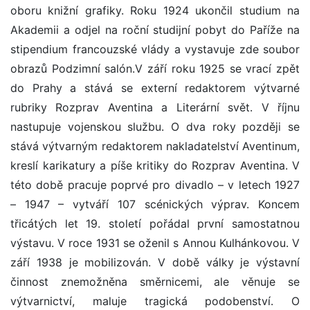
oboru knižní grafiky. Roku 1924 ukončil studium na
Akademii a odjel na roční studijní pobyt do Paříže na
stipendium francouzské vlády a vystavuje zde soubor
obrazů Podzimní salón.V září roku 1925 se vrací zpět
do Prahy a stává se externí redaktorem výtvarné
rubriky Rozprav Aventina a Literární svět. V říjnu
nastupuje vojenskou službu. O dva roky později se
stává výtvarným redaktorem nakladatelství Aventinum,
kreslí karikatury a píše kritiky do Rozprav Aventina. V
této době pracuje poprvé pro divadlo – v letech 1927
– 1947 – vytváří 107 scénických výprav. Koncem
třicátých let 19. století pořádal první samostatnou
výstavu. V roce 1931 se oženil s Annou Kulhánkovou. V
září 1938 je mobilizován. V době války je výstavní
činnost znemožněna směrnicemi, ale věnuje se
výtvarnictví, maluje tragická podobenství. O