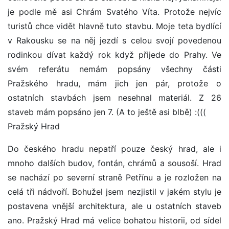
je podle mě asi Chrám Svatého Víta. Protože nejvíc
turistů chce vidět hlavně tuto stavbu. Moje teta bydlící
v Rakousku se na něj jezdí s celou svojí povedenou
rodinkou dívat každý rok když přijede do Prahy. Ve
svém referátu nemám popsány všechny části
Pražského hradu, mám jich jen pár, protože o
ostatních stavbách jsem nesehnal materiál. Z 26
staveb mám popsáno jen 7. (A to ještě asi blbě) :(((
Pražský Hrad
Do českého hradu nepatří pouze český hrad, ale i
mnoho dalších budov, fontán, chrámů a sousoší. Hrad
se nachází po severní straně Petřínu a je rozložen na
celá tři nádvoří. Bohužel jsem nezjistil v jakém stylu je
postavena vnější architektura, ale u ostatních staveb
ano. Pražský Hrad má velice bohatou historii, od sídel