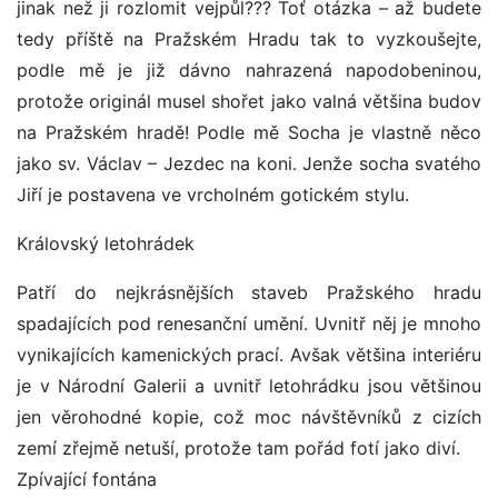
jinak než ji rozlomit vejpůl??? Toť otázka – až budete
tedy příště na Pražském Hradu tak to vyzkoušejte,
podle mě je již dávno nahrazená napodobeninou,
protože originál musel shořet jako valná většina budov
na Pražském hradě! Podle mě Socha je vlastně něco
jako sv. Václav – Jezdec na koni. Jenže socha svatého
Jiří je postavena ve vrcholném gotickém stylu.
Královský letohrádek
Patří do nejkrásnějších staveb Pražského hradu
spadajících pod renesanční umění. Uvnitř něj je mnoho
vynikajících kamenických prací. Avšak většina interiéru
je v Národní Galerii a uvnitř letohrádku jsou většinou
jen věrohodné kopie, což moc návštěvníků z cizích
zemí zřejmě netuší, protože tam pořád fotí jako diví.
Zpívající fontána