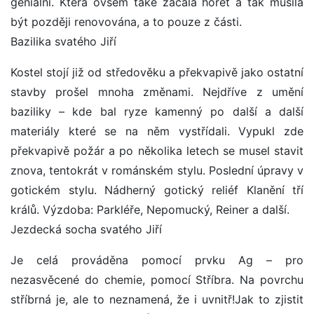
geniální. Která ovšem také začala hořet a tak musila
být později renovována, a to pouze z části.
Bazilika svatého Jiří
Kostel stojí již od středověku a překvapivě jako ostatní
stavby prošel mnoha změnami. Nejdříve z umění
baziliky – kde bal ryze kamenný po další a další
materiály které se na něm vystřídali. Vypukl zde
překvapivě požár a po několika letech se musel stavit
znova, tentokrát v románském stylu. Poslední úpravy v
gotickém stylu. Nádherný gotický reliéf Klanění tří
králů. Výzdoba: Parkléře, Nepomucký, Reiner a další.
Jezdecká socha svatého Jiří
Je celá prováděna pomocí prvku Ag – pro
nezasvěcené do chemie, pomocí Stříbra. Na povrchu
stříbrná je, ale to neznamená, že i uvnitř!Jak to zjistit