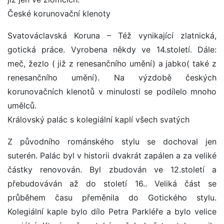
České korunovační klenoty
Svatováclavská Koruna – Též vynikající zlatnická,
gotická práce. Vyrobena někdy ve 14.století. Dále:
meč, žezlo ( již z renesančního umění) a jabko( také z
renesančního umění). Na výzdobě českých
korunovačních klenotů v minulosti se podílelo mnoho
umělců.
Královský palác s kolegiální kaplí všech svatých
Z původního románského stylu se dochoval jen
suterén. Palác byl v historii dvakrát zapálen a za veliké
částky renovován. Byl zbudován ve 12.století a
přebudováván až do století 16.. Veliká část se
průběhem času přeměnila do Gotického stylu.
Kolegiální kaple bylo dílo Petra Parkléře a bylo velice