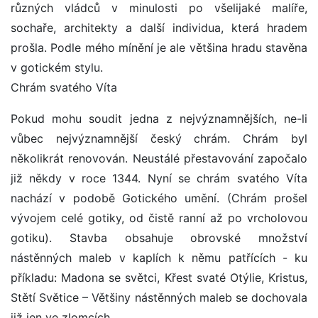
různých vládců v minulosti po všelijaké malíře,
sochaře, architekty a další individua, která hradem
prošla. Podle mého mínění je ale většina hradu stavěna
v gotickém stylu.
Chrám svatého Víta
Pokud mohu soudit jedna z nejvýznamnějších, ne-li
vůbec nejvýznamnější český chrám. Chrám byl
několikrát renovován. Neustálé přestavování započalo
již někdy v roce 1344. Nyní se chrám svatého Víta
nachází v podobě Gotického umění. (Chrám prošel
vývojem celé gotiky, od čistě ranní až po vrcholovou
gotiku). Stavba obsahuje obrovské množství
nástěnných maleb v kaplích k němu patřících - ku
příkladu: Madona se světci, Křest svaté Otýlie, Kristus,
Stětí Světice – Většiny nástěnných maleb se dochovala
již jen ve zlomcích.