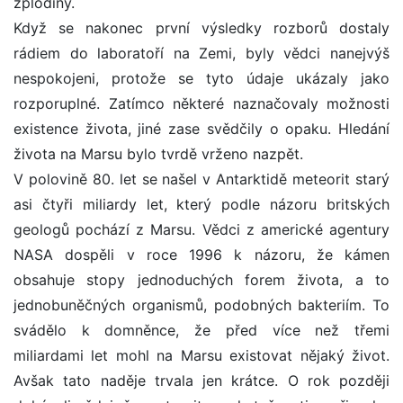
zplodiny.
Když se nakonec první výsledky rozborů dostaly
rádiem do laboratoří na Zemi, byly vědci nanejvýš
nespokojeni, protože se tyto údaje ukázaly jako
rozporuplné. Zatímco některé naznačovaly možnosti
existence života, jiné zase svědčily o opaku. Hledání
života na Marsu bylo tvrdě vrženo nazpět.
V polovině 80. let se našel v Antarktidě meteorit starý
asi čtyři miliardy let, který podle názoru britských
geologů pochází z Marsu. Vědci z americké agentury
NASA dospěli v roce 1996 k názoru, že kámen
obsahuje stopy jednoduchých forem života, a to
jednobuněčných organismů, podobných bakteriím. To
svádělo k domněnce, že před více než třemi
miliardami let mohl na Marsu existovat nějaký život.
Avšak tato naděje trvala jen krátce. O rok později