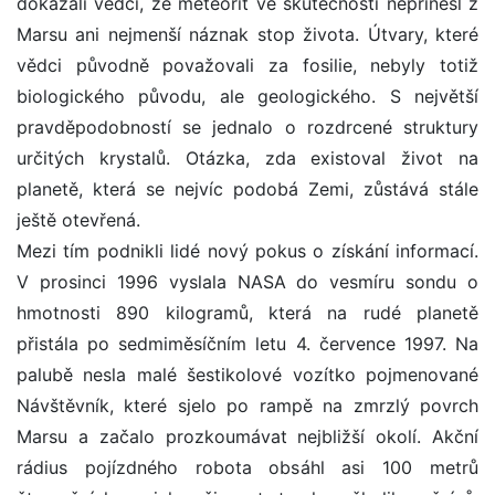
dokázali vědci, že meteorit ve skutečnosti nepřinesl z
Marsu ani nejmenší náznak stop života. Útvary, které
vědci původně považovali za fosilie, nebyly totiž
biologického původu, ale geologického. S největší
pravděpodobností se jednalo o rozdrcené struktury
určitých krystalů. Otázka, zda existoval život na
planetě, která se nejvíc podobá Zemi, zůstává stále
ještě otevřená.
Mezi tím podnikli lidé nový pokus o získání informací.
V prosinci 1996 vyslala NASA do vesmíru sondu o
hmotnosti 890 kilogramů, která na rudé planetě
přistála po sedmiměsíčním letu 4. července 1997. Na
palubě nesla malé šestikolové vozítko pojmenované
Návštěvník, které sjelo po rampě na zmrzlý povrch
Marsu a začalo prozkoumávat nejbližší okolí. Akční
rádius pojízdného robota obsáhl asi 100 metrů