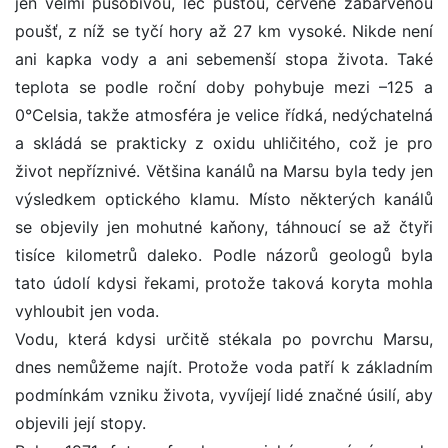
jen velmi působivou, leč pustou, červeně zabarvenou
poušť, z níž se tyčí hory až 27 km vysoké. Nikde není
ani kapka vody a ani sebemenší stopa života. Také
teplota se podle roční doby pohybuje mezi –125 a
0°Celsia, takže atmosféra je velice řídká, nedýchatelná
a skládá se prakticky z oxidu uhličitého, což je pro
život nepříznivé. Většina kanálů na Marsu byla tedy jen
výsledkem optického klamu. Místo některých kanálů
se objevily jen mohutné kaňony, táhnoucí se až čtyři
tisíce kilometrů daleko. Podle názorů geologů byla
tato údolí kdysi řekami, protože taková koryta mohla
vyhloubit jen voda.
Vodu, která kdysi určitě stékala po povrchu Marsu,
dnes nemůžeme najít. Protože voda patří k základním
podmínkám vzniku života, vyvíjejí lidé značné úsilí, aby
objevili její stopy.