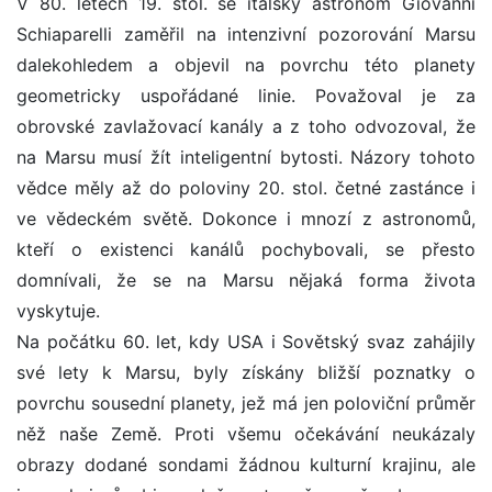
V 80. letech 19. stol. se italský astronom Giovanni
Schiaparelli zaměřil na intenzivní pozorování Marsu
dalekohledem a objevil na povrchu této planety
geometricky uspořádané linie. Považoval je za
obrovské zavlažovací kanály a z toho odvozoval, že
na Marsu musí žít inteligentní bytosti. Názory tohoto
vědce měly až do poloviny 20. stol. četné zastánce i
ve vědeckém světě. Dokonce i mnozí z astronomů,
kteří o existenci kanálů pochybovali, se přesto
domnívali, že se na Marsu nějaká forma života
vyskytuje.
Na počátku 60. let, kdy USA i Sovětský svaz zahájily
své lety k Marsu, byly získány bližší poznatky o
povrchu sousední planety, jež má jen poloviční průměr
něž naše Země. Proti všemu očekávání neukázaly
obrazy dodané sondami žádnou kulturní krajinu, ale