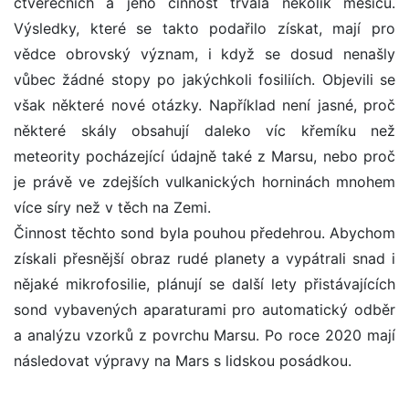
čtverečních a jeho činnost trvala několik měsíců.
Výsledky, které se takto podařilo získat, mají pro
vědce obrovský význam, i když se dosud nenašly
vůbec žádné stopy po jakýchkoli fosiliích. Objevili se
však některé nové otázky. Například není jasné, proč
některé skály obsahují daleko víc křemíku než
meteority pocházející údajně také z Marsu, nebo proč
je právě ve zdejších vulkanických horninách mnohem
více síry než v těch na Zemi.
Činnost těchto sond byla pouhou předehrou. Abychom
získali přesnější obraz rudé planety a vypátrali snad i
nějaké mikrofosilie, plánují se další lety přistávajících
sond vybavených aparaturami pro automatický odběr
a analýzu vzorků z povrchu Marsu. Po roce 2020 mají
následovat výpravy na Mars s lidskou posádkou.