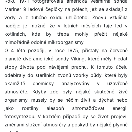
Roku 1971 fotografovala americká vesmírná sonda
Mariner 9 ledové čepičky na pólech, jež se skládají z
vody a z tuhého oxidu uhličitého. Znovu vzklíčila
naděje: je možné, že v letních měsících taje led v
kotlinách, kde by třeba mohly přežít nějaké
mimořádně odolné mikroorganismy.
O 4 léta později, v roce 1975, přistály na červené
planetě dvě americké sondy Viking, které měly hledat
stopy života pod návějemi prachu. K tomuto účelu
odebíraly do sterilních zvonů vzorky půdy, které byly
okamžitě chemicky analyzovány v uzavřené
atmosféře. Kdyby zde byly nějaké skutečné živé
organismy, musely by se něčím živit a dýchat nebo
jako rostliny alespoň shromažďovat energii
fotosyntézou. V každém případě by se život projevil
změnami složení atmosféry a poskytl by nějaké plynné