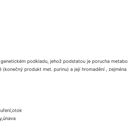
a genetickém podkladu, jehož podstatou je porucha metabo
 (konečný produkt met. purinu) a její hromadění , zejména
duření,otok
y,únava