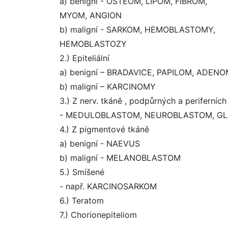
a) benigní - OSTEOM, LIPOM, FIBROM,
MYOM, ANGION
b) maligní - SARKOM, HEMOBLASTOMY,
HEMOBLASTOZY
2.) Epiteliální
a) benigní – BRADAVICE, PAPILOM, ADEN
b) maligní – KARCINOMY
3.) Z nerv. tkáně , podpůrných a periferních
- MEDULOBLASTOM, NEUROBLASTOM, GL
4.) Z pigmentové tkáně
a) benigní - NAEVUS
b) maligní - MELANOBLASTOM
5.) Smíšené
- např. KARCINOSARKOM
6.) Teratom
7.) Chorionepiteliom