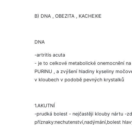
B) DNA , OBEZITA , KACHEXIE
DNA
-artritis acuta
- je to celkové metabolické onemocnění n
PURINU , a zvýšení hladiny kyseliny močové
v kloubech v podobě pevných krystalků
1.AKUTNÍ
-prudká bolest - nejčastěji klouby nártu -z
příznaky:nechutenství,nadýmání,bolest hlav