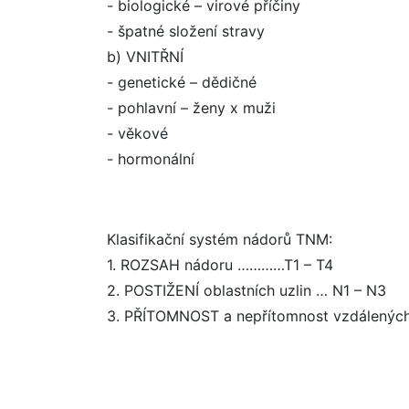
- biologické – virové příčiny
- špatné složení stravy
b) VNITŘNÍ
- genetické – dědičné
- pohlavní – ženy x muži
- věkové
- hormonální
Klasifikační systém nádorů TNM:
1. ROZSAH nádoru …………T1 – T4
2. POSTIŽENÍ oblastních uzlin … N1 – N3
3. PŘÍTOMNOST a nepřítomnost vzdálenýc