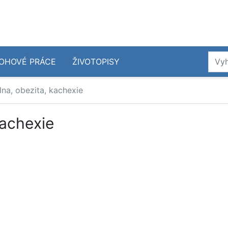
OHOVÉ PRÁCE
ŽIVOTOPISY
na, obezita, kachexie
kachexie