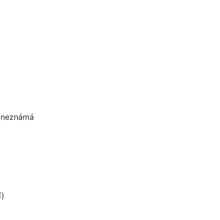
u neznámá
í)