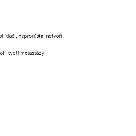
í tlačí, neprorůstá, netvoří
kolí, tvoří metastázy