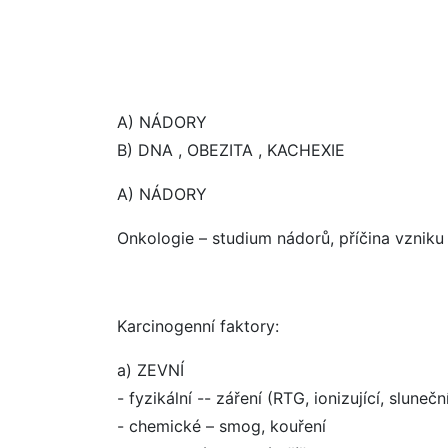
A) NÁDORY
B) DNA , OBEZITA , KACHEXIE
A) NÁDORY
Onkologie – studium nádorů, příčina vznik
Karcinogenní faktory:
a) ZEVNÍ
- fyzikální -- záření (RTG, ionizující, slunečn
- chemické – smog, kouření