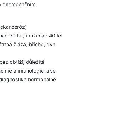
ým onemocněním
rekanceróz)
nad 30 let, muži nad 40 let
títná žláza, břicho, gyn.
bez obtíží, důležitá
hemie a imunologie krve
 diagnostika hormonálně