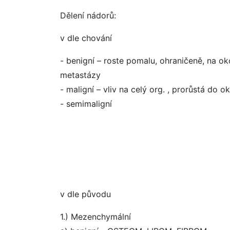
Dělení nádorů:
v dle chování
- benigní – roste pomalu, ohraničeně, na okol
metastázy
- maligní – vliv na celý org. , prorůstá do o
- semimaligní
v dle původu
1.) Mezenchymální