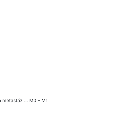
h metastáz … M0 – M1