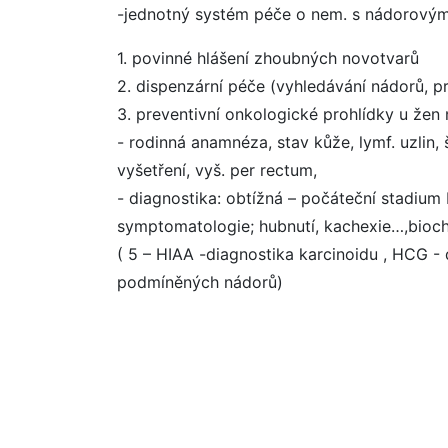
-jednotný systém péče o nem. s nádorov
1. povinné hlášení zhoubných novotvarů
2. dispenzární péče (vyhledávání nádorů, p
3. preventivní onkologické prohlídky u žen 
- rodinná anamnéza, stav kůže, lymf. uzlin, š
vyšetření, vyš. per rectum,
- diagnostika: obtížná – počáteční stadium 
symptomatologie; hubnutí, kachexie…,bioc
( 5 – HIAA -diagnostika karcinoidu , HCG -
podmíněných nádorů)