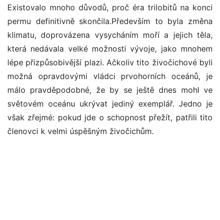
Existovalo mnoho důvodů, proč éra trilobitů na konci
permu definitivně skončila.Především to byla změna
klimatu, doprovázena vysycháním moří a jejich těla,
která nedávala velké možnosti vývoje, jako mnohem
lépe přizpůsobivější plazi. Ačkoliv tito živočichové byli
možná opravdovými vládci prvohorních oceánů, je
málo pravděpodobné, že by se ještě dnes mohl ve
světovém oceánu ukrývat jediný exemplář. Jedno je
však zřejmé: pokud jde o schopnost přežít, patřili tito
členovci k velmi úspěšným živočichům.