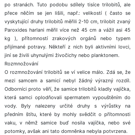
po stranách. Tuto podobu sdílely tisíce trilobitů, ale
přece něčím se jen lišili, např.: velikostí ( často se
vyskytující druhy trilobitů měřili 2-10 cm, trilobit zvaný
Paroxides harlani měřil více než 45 cm a vážil asi 45
kg ), přítomností zrakových orgánů nebo typem
přijímané potravy. Někteří z nich byli aktivními lovci,
jiní se živili uhynulými živočichy nebo planktonem.
Rozmnožování
O rozmnožování trilobitů se ví velice málo. Zdá se, že
mezi samcem a samicí nebyl žádný výrazný rozdíl.
Odborníci proto věří, že samice trilobitů kladly vajíčka,
která samci oplodňovali spermatem vypouštěním do
vody. Byly nalezeny určité druhy s výrůstky na
předním štítu, které by mohly svědčit o přítomnosti
vaku, v němž samice buď nosila vajíčka, nebo své
potomky, avšak ani tato domněnka nebyla potvrzena.