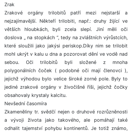
Zrak
Zrakové orgány trilobitů patří mezi nejstarší a
nejzajímavější. Někteří trilobiti, např.: druhy žijící ve
větších hloubkách, byli zcela slepí. Jiní měli oči
doslova „ na stopkách “, tedy na zvláštních výrůstcích,
které sloužili jako jakýsi periskop.Díky nim se trilobit
mohl ukrýt v kalu u dna a pozorovat dění ve vodě nad
sebou. Oči trilobitů byli složené z mnoha
polygonálních čoček ( podobné oči mají členovci ),
jejichž výhodou bylo velice široké zorné pole. Byly to
jediné zrakové orgány v živočišné říši, jejichž čočky
obsahovaly krystaly kalcitu.
Nevšední časomíra
Zkameněliny tr. svědčí nejen o druhové rozrůzněnosti
a vývoji života jako takového, ale pomáhají také
odhalit tajemství pohybu kontinentů. Je totiž známo,