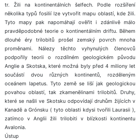
tr. Žili na kontinentálních šelfech. Podle rozšíření
několika typů fosilií lze vytvořit mapu oblastí, kde žili.
Tyto mapy pak napomáhají ověřit i zdánlivě málo
pravděpodobné teorie o kontinentálním driftu. Během
dlouhé éry trilobitů prošel zemský povrch mnoha
proměnami. Nálezy těchto vyhynulých členovců
podpořily teorii o rozdílném geologickém původu
Anglie a Skotska, které možná byly před 4 miliony let
součástí dvou různých kontinentů, rozděleným
oceánem lapetus. Tyto země se liší jak geologickou
povahou oblastí, tak zkamenělinami trilobitů. Druhy,
které se našli ve Skotsku odpovídají druhům žijících v
Kanadě a Grónsku ( tyto oblasti kdysi tvořili Laurasii ),
zatímco v Anglii žili trilobiti v blízkosti kontinentu
Avalonia.
Ústup