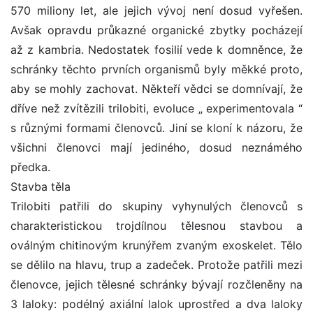
570 miliony let, ale jejich vývoj není dosud vyřešen.
Avšak opravdu průkazné organické zbytky pocházejí
až z kambria. Nedostatek fosilií vede k domněnce, že
schránky těchto prvních organismů byly měkké proto,
aby se mohly zachovat. Někteří vědci se domnívají, že
dříve než zvítězili trilobiti, evoluce „ experimentovala “
s různými formami členovců. Jiní se kloní k názoru, že
všichni členovci mají jediného, dosud neznámého
předka.
Stavba těla
Trilobiti patřili do skupiny vyhynulých členovců s
charakteristickou trojdílnou tělesnou stavbou a
oválným chitinovým krunýřem zvaným exoskelet. Tělo
se dělilo na hlavu, trup a zadeček. Protože patřili mezi
členovce, jejich tělesné schránky bývají rozčleněny na
3 laloky: podélný axiální lalok uprostřed a dva laloky