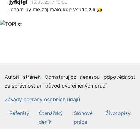
jyfkjfgf
15.05.2017 19:09
jenom by me zajimalo kde vsude zili
Autoři stránek Odmaturuj.cz nenesou odpovědnost
za správnost ani původ uveřejněných prací.
Zásady ochrany osobních údajů
Referáty
Čtenářský
Slohové
Životopisy
deník
práce