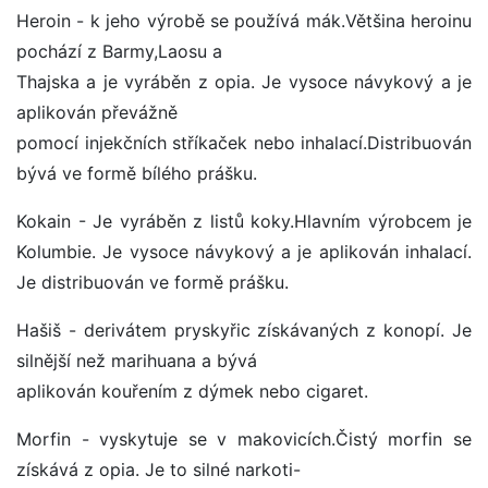
Heroin - k jeho výrobě se používá mák.Většina heroinu
pochází z Barmy,Laosu a
Thajska a je vyráběn z opia. Je vysoce návykový a je
aplikován převážně
pomocí injekčních stříkaček nebo inhalací.Distribuován
bývá ve formě bílého prášku.
Kokain - Je vyráběn z listů koky.Hlavním výrobcem je
Kolumbie. Je vysoce návykový a je aplikován inhalací.
Je distribuován ve formě prášku.
Hašiš - derivátem pryskyřic získávaných z konopí. Je
silnější než marihuana a bývá
aplikován kouřením z dýmek nebo cigaret.
Morfin - vyskytuje se v makovicích.Čistý morfin se
získává z opia. Je to silné narkoti-