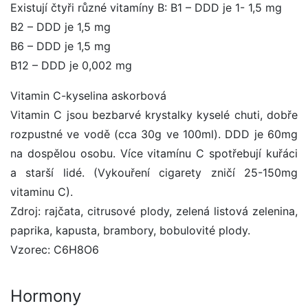
Existují čtyři různé vitamíny B: B1 – DDD je 1- 1,5 mg
B2 – DDD je 1,5 mg
B6 – DDD je 1,5 mg
B12 – DDD je 0,002 mg
Vitamin C-kyselina askorbová
Vitamin C jsou bezbarvé krystalky kyselé chuti, dobře
rozpustné ve vodě (cca 30g ve 100ml). DDD je 60mg
na dospělou osobu. Více vitamínu C spotřebují kuřáci
a starší lidé. (Vykouření cigarety zničí 25-150mg
vitaminu C).
Zdroj: rajčata, citrusové plody, zelená listová zelenina,
paprika, kapusta, brambory, bobulovité plody.
Vzorec: C6H8O6
Hormony