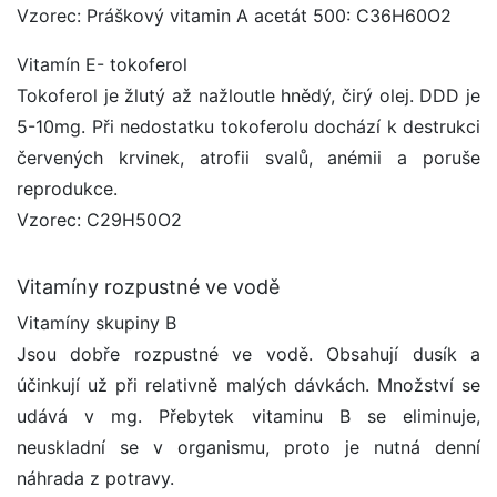
Vzorec: Práškový vitamin A acetát 500: C36H60O2
Vitamín E- tokoferol
Tokoferol je žlutý až nažloutle hnědý, čirý olej. DDD je
5-10mg. Při nedostatku tokoferolu dochází k destrukci
červených krvinek, atrofii svalů, anémii a poruše
reprodukce.
Vzorec: C29H50O2
Vitamíny rozpustné ve vodě
Vitamíny skupiny B
Jsou dobře rozpustné ve vodě. Obsahují dusík a
účinkují už při relativně malých dávkách. Množství se
udává v mg. Přebytek vitaminu B se eliminuje,
neuskladní se v organismu, proto je nutná denní
náhrada z potravy.