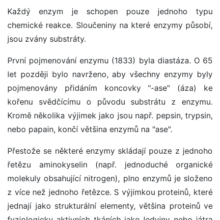
Každý enzym je schopen pouze jednoho typu
chemické reakce. Sloučeniny na které enzymy působí,
jsou zvány substráty.
První pojmenování enzymu (1833) byla diastáza. O 65
let později bylo navrženo, aby všechny enzymy byly
pojmenovány přidáním koncovky "-ase" (áza) ke
kořenu svědčícímu o původu substrátu z enzymu.
Kromě několika výjimek jako jsou např. pepsin, trypsin,
nebo papain, končí většina enzymů na "ase".
Přestože se některé enzymy skládají pouze z jednoho
řetězu aminokyselin (např. jednoduché organické
molekuly obsahující nitrogen), plno enzymů je složeno
z více než jednoho řetězce. S výjimkou proteinů, které
jednají jako strukturální elementy, většina proteinů ve
fyziologicky aktivních tkáních jako ledviny nebo játra