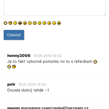
Odeslat
honny2006
14.06.2018 19:42
Je to fakt výborné pomohlo mi to s referátem
petr
18.01.2010 14:54
Docela dobrý tahák :-)
morgy
morganna.ryan(zavináč)seznam.cz