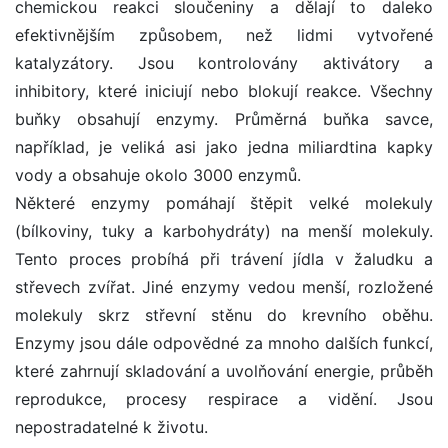
chemickou reakci sloučeniny a dělají to daleko
efektivnějším způsobem, než lidmi vytvořené
katalyzátory. Jsou kontrolovány aktivátory a
inhibitory, které iniciují nebo blokují reakce. Všechny
buňky obsahují enzymy. Průměrná buňka savce,
například, je veliká asi jako jedna miliardtina kapky
vody a obsahuje okolo 3000 enzymů.
Některé enzymy pomáhají štěpit velké molekuly
(bílkoviny, tuky a karbohydráty) na menší molekuly.
Tento proces probíhá při trávení jídla v žaludku a
střevech zvířat. Jiné enzymy vedou menší, rozložené
molekuly skrz střevní stěnu do krevního oběhu.
Enzymy jsou dále odpovědné za mnoho dalších funkcí,
které zahrnují skladování a uvolňování energie, průběh
reprodukce, procesy respirace a vidění. Jsou
nepostradatelné k životu.