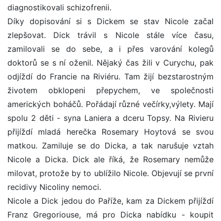
diagnostikovali schizofrenii.
Díky dopisování si s Dickem se stav Nicole začal
zlepšovat. Dick trávil s Nicole stále více času,
zamilovali se do sebe, a i přes varování kolegů
doktorů se s ní oženil. Nějaký čas žili v Curychu, pak
odjíždí do Francie na Riviéru. Tam žijí bezstarostným
životem obklopeni přepychem, ve společnosti
amerických boháčů. Pořádají různé večírky,výlety. Mají
spolu 2 děti - syna Laniera a dceru Topsy. Na Rivieru
přijíždí mladá herečka Rosemary Hoytová se svou
matkou. Zamiluje se do Dicka, a tak narušuje vztah
Nicole a Dicka. Dick ale říká, že Rosemary nemůže
milovat, protože by to ublížilo Nicole. Objevují se první
recidivy Nicoliny nemoci.
Nicole a Dick jedou do Paříže, kam za Dickem přijíždí
Franz Gregoriouse, má pro Dicka nabídku - koupit