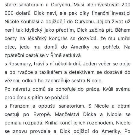
staré sanatorium u Curychu. Musí ale investovat 200
000 dolarů. Dick neví, ale pak díky finanční investici
Nicole souhlasí a odjíždějí do Curychu. Jejich život už
není tak idylický jako předtím, Dick začíná pít. Během
cesty na lékařský kongres se dozvídá, že mu umřel
otec, jede mu domů do Ameriky na pohřeb. Na
zpáteční cestě se v Římě setkává
s Rosemary, tráví s ní několik dní. Jeden večer se opije
a po rvačce s taxikářem a detektivem se dostává do
vězení, odkud ho zachraňuje sestra Nicole.
Po návratu domů se ponořuje do práce. Kvůli svému
problému s pitím se pohádá
s Franzem a opouští sanatorium. S Nicole a dětmi
cestují po Evropě. Manželství Dicka a Nicole se
pomalu rozpadá. Kniha končí jejich rozchodem, Nicole
se znovu provdala a Dick odjíždí do Ameriky. Po