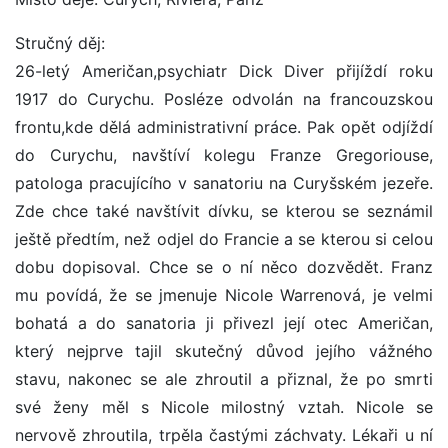
Stručný děj:
26-letý Američan,psychiatr Dick Diver přijíždí roku
1917 do Curychu. Posléze odvolán na francouzskou
frontu,kde dělá administrativní práce. Pak opět odjíždí
do Curychu, navštíví kolegu Franze Gregoriouse,
patologa pracujícího v sanatoriu na Curyšském jezeře.
Zde chce také navštívit dívku, se kterou se seznámil
ještě předtím, než odjel do Francie a se kterou si celou
dobu dopisoval. Chce se o ní něco dozvědět. Franz
mu povídá, že se jmenuje Nicole Warrenová, je velmi
bohatá a do sanatoria ji přivezl její otec Američan,
který nejprve tajil skutečný důvod jejího vážného
stavu, nakonec se ale zhroutil a přiznal, že po smrti
své ženy měl s Nicole milostný vztah. Nicole se
nervově zhroutila, trpěla častými záchvaty. Lékaři u ní