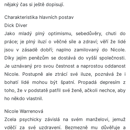
nějaký čas si ještě dopisují.
Charakteristika hlavních postav
Dick Diver
Jako mladý plný optimismu, sebedůvěry, chuti do
práce; je plný iluzí o věčné síle a zdraví; věří že lidé
jsou v zásadě dobří; naplno zamilovaný do Nicole.
Díky jejím penězům se dostává do vyšší společnosti.
Je uznávaný pro svou čestnost a naprostou oddanost
Nicole. Postupně ale ztrácí své iluze, poznává že i
bohatí lidé mohou být špatní. Propadá depresím z
toho, že v podstatě patřil své ženě, ačkoli nechce, aby
ho někdo vlastnil.
Nicole Warrenová
Zcela psychicky závislá na svém manželovi, jemuž
vděčí za své uzdravení. Bezmezně mu důvěřuje a