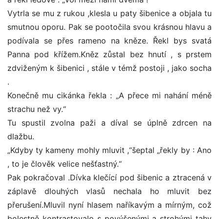
Vytrla se mu z rukou ,klesla u paty šibenice a objala tu
smutnou oporu. Pak se pootočila svou krásnou hlavu a
podívala se přes rameno na kněze. Řekl bys svatá
Panna pod křížem.Kněz zůstal bez hnutí , s prstem
zdviženým k šibenici , stále v témž postoji , jako socha
.
Konečně mu cikánka řekla : „A přece mi nahání méně
strachu než vy.“
Tu spustil zvolna paži a díval se úplně zdrcen na
dlažbu.
„Kdyby ty kameny mohly mluvit ,“šeptal „řekly by : Ano
, to je člověk velice nešťastný.“
Pak pokračoval .Dívka klečící pod šibenic a ztracená v
záplavě dlouhých vlasů nechala ho mluvit bez
přerušení.Mluvil nyní hlasem naříkavým a mírným, což
bolestně kontrastovalo s povýšenými a strohými tahy