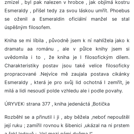
zmizel , byl pak nalezen v hrobce , jak objímá kostru
Esmeraldy , přišel tedy za svou láskou umřít. Phoebus
se oženil a Esmeraldin oficiální manžel se stal
úspěšným filosofem.
Kniha se mi líbila , původně jsem k ní nahlížela jako k
dramatu aa románu , ale v půlce knihy jsem si
uvědomila i to , že kniha je I filosofickým dílem.
Charakteristiky postav jsou také velice filosoficky
propracované .Nejvíce mě zaujala postava cikánky
Esmeraldy , která je pro svůj lid ochotná I zemřít, je
milá a lidi nesoudí polde vzhledu ale i podle povahy.
ÚRYVEK: strana 377 , kniha jedenáctá ,Botička
Rozběhl se a přinutil i ji , aby běžela ,neboť nepouštěl
její ruku ; zamířil rovnou k šibenici ,ukázal na ni prstem
a řekl ledově : „Vol mezi námi dvěma !“