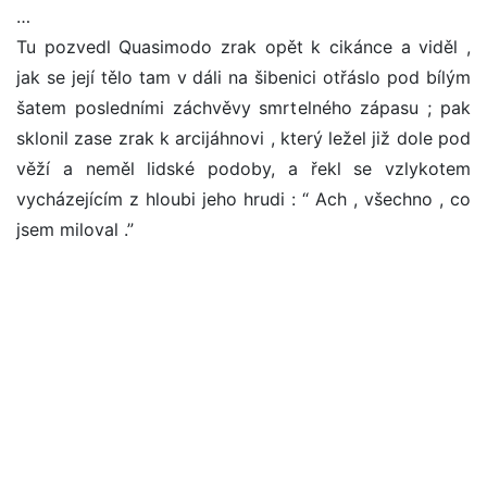
…
Tu pozvedl Quasimodo zrak opět k cikánce a viděl ,
jak se její tělo tam v dáli na šibenici otřáslo pod bílým
šatem posledními záchvěvy smrtelného zápasu ; pak
sklonil zase zrak k arcijáhnovi , který ležel již dole pod
věží a neměl lidské podoby, a řekl se vzlykotem
vycházejícím z hloubi jeho hrudi : “ Ach , všechno , co
jsem miloval .”