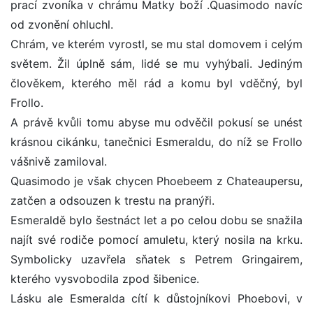
prací zvoníka v chrámu Matky boží .Quasimodo navíc
od zvonění ohluchl.
Chrám, ve kterém vyrostl, se mu stal domovem i celým
světem. Žil úplně sám, lidé se mu vyhýbali. Jediným
člověkem, kterého měl rád a komu byl vděčný, byl
Frollo.
A právě kvůli tomu abyse mu odvěčil pokusí se unést
krásnou cikánku, tanečnici Esmeraldu, do níž se Frollo
vášnivě zamiloval.
Quasimodo je však chycen Phoebeem z Chateaupersu,
zatčen a odsouzen k trestu na pranýři.
Esmeraldě bylo šestnáct let a po celou dobu se snažila
najít své rodiče pomocí amuletu, který nosila na krku.
Symbolicky uzavřela sňatek s Petrem Gringairem,
kterého vysvobodila zpod šibenice.
Lásku ale Esmeralda cítí k důstojníkovi Phoebovi, v