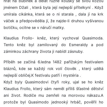
hrát na bubínek a dělat různé kousky se svou kozou
jménem Džali , která byla její nejlepší přítelkyní . Když
umírala cikánka, která se o ni starala , dala jí na krk
váček a předpověděla jí, že najde-li druhou vyšívanou
botičku, ocitne se v náručí matky.
Klaudius Frollo- kněz, který vychoval Quasimoda.
Tento kněz byl zamilovaný do Esmeraldy a pod
záminkou záchrany života ji nabídl zásnuby.
Příběh se začíná 6.ledna 1482 pařížským festivalem
bláznů, kde se každý rok volí člověk , který udělá
nejlepší obličej.K festivalu patří i mystéria .
Když byly Quasimodovi čtyři roky, ujal se ho kněz
Klaudius Frollo, který sám neměl příliš šťastné dětství
ani život. Rodiče mu zemřeli na morovou nákazu.A
protože byl Quasimodo jednooký hrbáč, pověřil ho