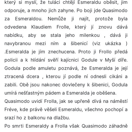
který si myslí, že tuláci chtějí Esmeraldu oběsit, jim
odporuje, a mnoho jich zahyne. Po boji jde Quasimodo
za Esmeraldou. Nemůže ji najít, protože byla
odvedena Klaudiem Frolle, který jí znovu dává
nabídku, aby se stala jeho milenkou , dává ji
navybranou mezi ním a šibenicí (viz ukázka )
.Esmeralda je jím znechucena. Proto ji Frollo předá
policii a k hlídání svěří kajícnici Godule v Myší díře.
Godula podle amuletu poznává, že Esmeralda je její
ztracená dcera , kterou jí podle ní odnesli cikáni a
zabili. Obě jsou nakonec dovlečeny k šibenici, Godula
umírá nešťastným pádem a Esmeralda je oběšena.
Quasimodo uvidí Frolla, jak se upřeně dívá na náměstí
Fréve, kde právě věšeli Esmeraldu, všechno pochopí a
srazí ho z balkonu na dlažbu.
Po smrti Esmeraldy a Frolla však Quasimodo záhadně