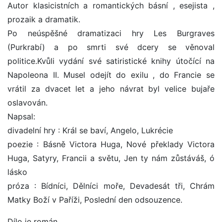
Autor klasicistních a romantických básní , esejista ,
prozaik a dramatik.
Po neúspěšné dramatizaci hry Les Burgraves
(Purkrabí) a po smrti své dcery se věnoval
politice.Kvůli vydání své satiristické knihy útočící na
Napoleona II. Musel odejít do exilu , do Francie se
vrátil za dvacet let a jeho návrat byl velice bujaře
oslavován.
Napsal:
divadelní hry : Král se baví, Angelo, Lukrécie
poezie : Básně Victora Huga, Nové překlady Victora
Huga, Satyry, Francii a světu, Jen ty nám zůstáváš, ó
lásko
próza : Bídníci, Dělníci moře, Devadesát tři, Chrám
Matky Boží v Paříži, Poslední den odsouzence.
Dílo je román.