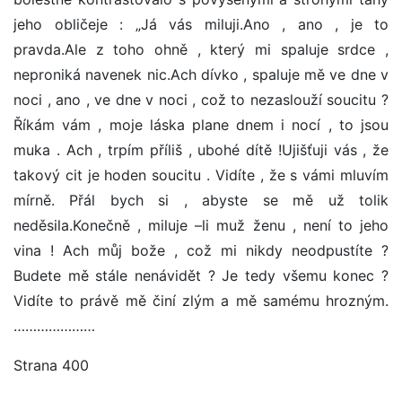
jeho obličeje : „Já vás miluji.Ano , ano , je to
pravda.Ale z toho ohně , který mi spaluje srdce ,
neproniká navenek nic.Ach dívko , spaluje mě ve dne v
noci , ano , ve dne v noci , což to nezaslouží soucitu ?
Říkám vám , moje láska plane dnem i nocí , to jsou
muka . Ach , trpím příliš , ubohé dítě !Ujišťuji vás , že
takový cit je hoden soucitu . Vidíte , že s vámi mluvím
mírně. Přál bych si , abyste se mě už tolik
neděsila.Konečně , miluje –li muž ženu , není to jeho
vina ! Ach můj bože , což mi nikdy neodpustíte ?
Budete mě stále nenávidět ? Je tedy všemu konec ?
Vidíte to právě mě činí zlým a mě samému hrozným.
…………………
Strana 400