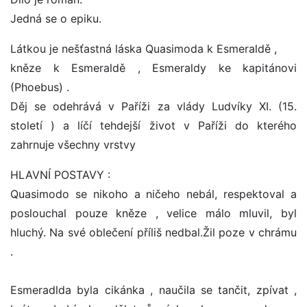
Jedná se o epiku.
Látkou je nešťastná láska Quasimoda k Esmeraldě ,
kněze k Esmeraldě , Esmeraldy ke kapitánovi
(Phoebus) .
Děj se odehrává v Paříži za vlády Ludvíky XI. (15.
století ) a líčí tehdejší život v Paříži do kterého
zahrnuje všechny vrstvy
HLAVNÍ POSTAVY :
Quasimodo se nikoho a ničeho nebál, respektoval a
poslouchal pouze kněze , velice málo mluvil, byl
hluchý. Na své oblečení příliš nedbal.Žil poze v chrámu
.
Esmeradlda byla cikánka , naučila se tančit, zpívat ,