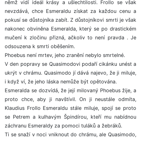
němž vidí ideál krásy a ušlechtilosti. Frollo se však
nevzdává, chce Esmeraldu získat za každou cenu a
pokusí se důstojníka zabít. Z důstojníkovi smrti je však
nakonec obviněna Esmeralda, který se po drastickém
mučení k zločinu přizná, ačkoliv to není pravda . Je
odsouzena k smrti oběšením.
Phoebus není mrtev, jeho zranění nebylo smrtelné.
V den popravy se Quasimodovi podaří cikánku unést a
ukrýt v chrámu. Quasimodo jí dává najevo, že ji miluje,
i když ví, že jeho láska nemůže být opětována.
Esmeralda se dozvídá, že její milovaný Phoebus žije, a
proto chce, aby ji navštívil. On ji neustále odmíta,
Klaudius Frollo Esmeraldu stále miluje, spojí se proto
se Petrem a kulhavým Špindírou, kteří mu nabídnou
záchranu Esmeraldy za pomoci tuláků a žebráků.
Ti se snaží v noci vniknout do chrámu, ale Quasimodo,