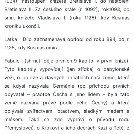
1034), nastoupení knížete Břetislava I. do nastolení
Břetislava II. Za českého krále (r. 1092), rok1093, po
smrt knížete Vladislava I. (roku 1125), kdy Kosmas
kroniku ukončil.
Látka : Dílo zaznamenává období od roku 894, po r.
1125, kdy Kosmas umírá.
Fabule : (shrnutí děje prvních 9 kapitol v první knize):
Tyto kapitoly vypovídají (jen zřídka) o babylonské
věži, o poloze a dávných počátcích naší země, která
se kdysi nazývala Germánie (po příchodu prvních
obyvatel – praotce Čecha s jeho lidem - byla tato
země nazvána právě podle něho Čechy) a která
oplývala zvířectvem, ptactvem, sladkým medem a
mlékem. Také se zde vypráví o původu rodu
Přemyslovců, o Krokovi a jeho dcerách Kazi a Tetě, z