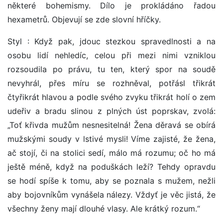
některé bohemismy. Dílo je prokládáno řadou
hexametrů. Objevují se zde slovní hříčky.
Styl : Když pak, jdouc stezkou spravedlnosti a na
osobu lidí nehledíc, celou při mezi nimi vzniklou
rozsoudila po právu, tu ten, který spor na soudě
nevyhrál, přes míru se rozhněval, potřásl třikrát
čtyřikrát hlavou a podle svého zvyku třikrát holí o zem
udeřiv a bradu slinou z plných úst poprskav, zvolá:
„Toť křivda mužům nesnesitelná! Žena děravá se obírá
mužskými soudy v lstivé mysli! Víme zajisté, že žena,
ač stojí, či na stolici sedí, málo má rozumu; oč ho má
ještě méně, když na poduškách leží? Tehdy opravdu
se hodí spíše k tomu, aby se poznala s mužem, nežli
aby bojovníkům vynášela nálezy. Vždyť je věc jistá, že
všechny ženy mají dlouhé vlasy. Ale krátký rozum.“