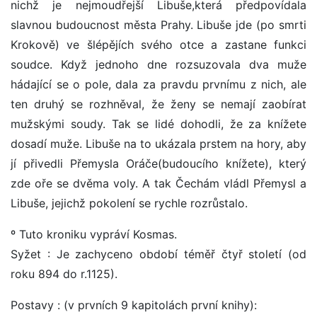
nichž je nejmoudřejší Libuše,která předpovídala
slavnou budoucnost města Prahy. Libuše jde (po smrti
Krokově) ve šlépějích svého otce a zastane funkci
soudce. Když jednoho dne rozsuzovala dva muže
hádající se o pole, dala za pravdu prvnímu z nich, ale
ten druhý se rozhněval, že ženy se nemají zaobírat
mužskými soudy. Tak se lidé dohodli, že za knížete
dosadí muže. Libuše na to ukázala prstem na hory, aby
jí přivedli Přemysla Oráče(budoucího knížete), který
zde oře se dvěma voly. A tak Čechám vládl Přemysl a
Libuše, jejichž pokolení se rychle rozrůstalo.
º Tuto kroniku vypráví Kosmas.
Syžet : Je zachyceno období téměř čtyř století (od
roku 894 do r.1125).
Postavy : (v prvních 9 kapitolách první knihy):