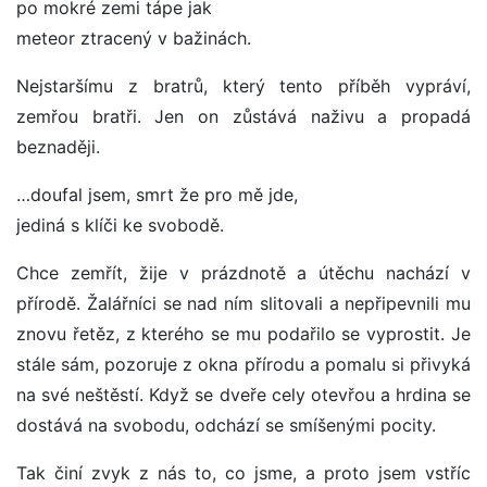
po mokré zemi tápe jak
meteor ztracený v bažinách.
Nejstaršímu z bratrů, který tento příběh vypráví,
zemřou bratři. Jen on zůstává naživu a propadá
beznaději.
…doufal jsem, smrt že pro mě jde,
jediná s klíči ke svobodě.
Chce zemřít, žije v prázdnotě a útěchu nachází v
přírodě. Žalářníci se nad ním slitovali a nepřipevnili mu
znovu řetěz, z kterého se mu podařilo se vyprostit. Je
stále sám, pozoruje z okna přírodu a pomalu si přivyká
na své neštěstí. Když se dveře cely otevřou a hrdina se
dostává na svobodu, odchází se smíšenými pocity.
Tak činí zvyk z nás to, co jsme, a proto jsem vstříc