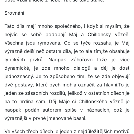
Srovnání
Tato díla mají mnoho společného, i když si myslím, že
nejvíc se sobě podobají Máj a Chillonský vězeň.
Všechna jsou rýmovaná. Co se týče rozsahu, je Máj
výrazně delší než ostatní díla, je to ale tím,že obsahuje
lyrických prvků. Naopak Záhořovo lože je více
dynamické, je zde mnoho dialogů a děj je dost
jednoznačný. Je to způsobeno tím, že se zde objevují
dvě postavy, které bych mohla označit za hlavní.To je
jeden ze zásadních rozdílů, jelikož v ostatních dílech je
na to hrdina sám. Děj Máje či Chillonského vězně je
naopak podán autorem spíše v náznacích, což je
výraznější v prvně jmenované básni.
Ve všech třech dílech je jeden z nejdůležitějších motivů