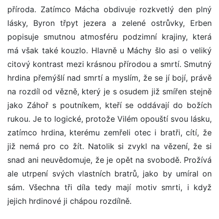
příroda. Zatímco Mácha obdivuje rozkvetlý den plný
lásky, Byron třpyt jezera a zelené ostrůvky, Erben
popisuje smutnou atmosféru podzimní krajiny, která
má však také kouzlo. Hlavně u Máchy šlo asi o veliký
citový kontrast mezi krásnou přírodou a smrtí. Smutný
hrdina přemýšlí nad smrtí a myslím, že se jí bojí, právě
na rozdíl od vězně, který je s osudem již smířen stejně
jako Záhoř s poutníkem, kteří se oddávají do božích
rukou. Je to logické, protože Vilém opouští svou lásku,
zatímco hrdina, kterému zemřeli otec i bratři, cítí, že
již nemá pro co žít. Natolik si zvykl na vězení, že si
snad ani neuvědomuje, že je opět na svobodě. Prožívá
ale utrpení svých vlastních bratrů, jako by umíral on
sám. Všechna tři díla tedy mají motiv smrti, i když
jejich hrdinové ji chápou rozdílně.