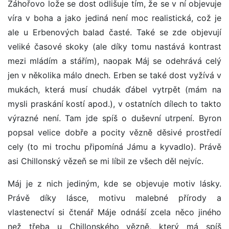
Záhořovo lože se dost odlišuje tím, že se v ní objevuje
víra v boha a jako jediná není moc realistická, což je
ale u Erbenových balad časté. Také se zde objevují
veliké časové skoky (ale díky tomu nastává kontrast
mezi mládím a stářím), naopak Máj se odehrává celý
jen v několika málo dnech. Erben se také dost vyžívá v
mukách, která musí chudák ďábel vytrpět (mám na
mysli praskání kostí apod.), v ostatních dílech to takto
výrazné není. Tam jde spíš o duševní utrpení. Byron
popsal velice dobře a pocity vězně děsivé prostředí
cely (to mi trochu připomíná Jámu a kyvadlo). Právě
asi Chillonský vězeň se mi líbil ze všech děl nejvíc.
Máj je z nich jediným, kde se objevuje motiv lásky.
Právě díky lásce, motivu malebné přírody a
vlastenectví si čtenář Máje odnáší zcela něco jiného
než třeba u Chillonského vězně, který má spíš