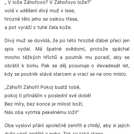
„ V lože Záhořovo? V Záhořovo lože?“
volá v uděšení divý muž v lese,
hrozné tělo jeho se osikou třese,
a pot vyráží z tuhé čela kože.
Divý muž se dovídá, že po této hrozbě ďábel přeci jen
spis vydal. Má špatné svědomí, protože spáchal
mnoho těžkých hříchů a poutník mu poradí, aby se
obrátil k bohu. Pak se děj posunuje o devadesát let,
kdy se poutník stává starcem a vrací se na ono místo.
„Záhoři! Záhoři! Pokoj budiž tobě,
pokoj ti přináším v poslední své době!
Bez míry, bez konce je milost boží,
Nás oba vytrhla pekelnému loži!“
Oba vysloví přání společně zemřít a chtějí, aby si jejich
duše vzali andělé z nebe. Tak se také stane.