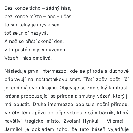
Bez konce ticho – žádný hlas,
bez konce místo – noc – i čas
to smrtelný je mysle sen,
toť se „nic“ nazývá.
A než se příští skončí den,
v to pusté nic jsem uveden.
Vězeň i hlas omdlívá.
Následuje první intermezzo, kde se příroda a duchové
připravují na nešťastníkovu smrt. Třetí zpěv opět líčí
jezerní májovou krajinu. Objevuje se zde silný kontrast:
krásná probouzející se příroda a smutný vězeň, který ji
má opustit. Druhé intermezzo popisuje noční přírodu.
Ve čtvrtém zpěvu do děje vstupuje sám básník, který
navštíví tragické místo. Zvolání Hynku! - Viléme! -
Jarmilo! je dokladem toho, že tato báseň vyjadřuje