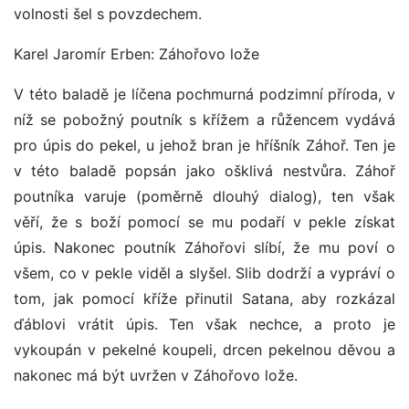
volnosti šel s povzdechem.
Karel Jaromír Erben: Záhořovo lože
V této baladě je líčena pochmurná podzimní příroda, v
níž se pobožný poutník s křížem a růžencem vydává
pro úpis do pekel, u jehož bran je hříšník Záhoř. Ten je
v této baladě popsán jako ošklivá nestvůra. Záhoř
poutníka varuje (poměrně dlouhý dialog), ten však
věří, že s boží pomocí se mu podaří v pekle získat
úpis. Nakonec poutník Záhořovi slíbí, že mu poví o
všem, co v pekle viděl a slyšel. Slib dodrží a vypráví o
tom, jak pomocí kříže přinutil Satana, aby rozkázal
ďáblovi vrátit úpis. Ten však nechce, a proto je
vykoupán v pekelné koupeli, drcen pekelnou děvou a
nakonec má být uvržen v Záhořovo lože.