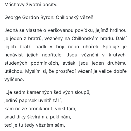
Máchovy životní pocity.
George Gordon Byron: Chillonský vězeň
Jedná se vlastně o veršovanou povídku, jejímž hrdinou
je jeden z bratrů, vězněný na Chillonském hradu. Další
jejich bratři padli v boji nebo uhořeli. Spojuje je
nenávist jejich nepřítele. Jsou vězněni v krutých,
studených podmínkách, avšak jsou jeden druhému
útěchou. Myslím si, že prostředí vězení je velice dobře
vylíčeno.
…je sedm kamenných šedivých sloupů,
jediný paprsek uvnitř září,
kam nelze proniknout, vnikl tam,
snad díky škvírám a puklinám,
teď je tu tedy vězněm sám,