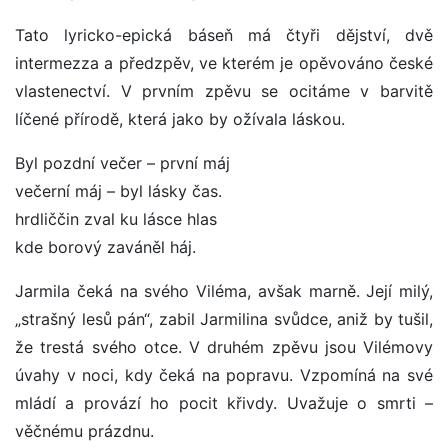
Tato lyricko-epická báseň má čtyři dějství, dvě
intermezza a předzpěv, ve kterém je opěvováno české
vlastenectví. V prvním zpěvu se ocitáme v barvitě
líčené přírodě, která jako by ožívala láskou.
Byl pozdní večer – první máj
večerní máj – byl lásky čas.
hrdliččin zval ku lásce hlas
kde borový zaváněl háj.
Jarmila čeká na svého Viléma, avšak marně. Její milý,
„strašný lesů pán“, zabil Jarmilina svůdce, aniž by tušil,
že trestá svého otce. V druhém zpěvu jsou Vilémovy
úvahy v noci, kdy čeká na popravu. Vzpomíná na své
mládí a provází ho pocit křivdy. Uvažuje o smrti –
věčnému prázdnu.