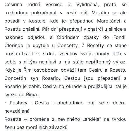
Cesirina rodná vesnice je vylidněná, proto se
rozhodnou pokračovat v cestě dál. Mezitím se ale
posadí v kostele, kde je přepadnou Marokánci a
Rosettu znásilní. Pár dní přespávají v chatrči u silnice a
nakonec odjedou s Clorindem zpátky do Fondi.
Clorindo je ubytuje u Concetty. Z Rosetty se stane
prostitutka bez srdce, všechny svoje pocity drží v
sobě, s nikým nemluví a má stále nepřítomný výraz.
Když je Řím osvobozen odváží tam Cesiru a Rosettu
Concettin syn Rosario. Cestou jsou přepadeni a
Rosario je zabit. Cesira ho okrade a projíždějící Ital je
sveze do Říma.
- Postavy : Cesira – obchodnice, bojí se o dceru,
nevzdělaná
Rosetta – proměna z nevinného „anděla“ na tvrdou
ženu bez morálních závazků