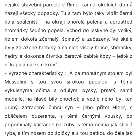
nějaké stavební parcele v Římě, kam z okolních domů
házejí všecky odpadky. Tu a tam bylo taky vidět černá
kola spálenišť – na okraji ohořelá polena a uprostřed
hromádky šedého popela. Vchod do jeskyně byl veliký,
kolem dokola zčernalý, špinavý a začazený. Ve skále
byly zaražené hřebíky a na nich visely hrnce, sběračky,
hadry a dokonce čtvrtka čerstvě zabité kozy – ještě z
ní kapala na zem krev“ …
- výrazné charakteristiky : „A za mohutným stolem byl
Mussolini s tou svou širokou papulou, s těma
vykulenýma očima a odulými pysky, prsatý, samá
medaile, na hlavě bílý chochol; a vedle něho byl ten
druhý zatracený čubčí syn – jeho přítel Hitler, s
obličejem buzeranta, s těmi černými vousky, co
připomínaly kartáček na zuby, s těma očima jak shnilá
ryba, s tím nosem do špičky a s tou patkou do čela jak