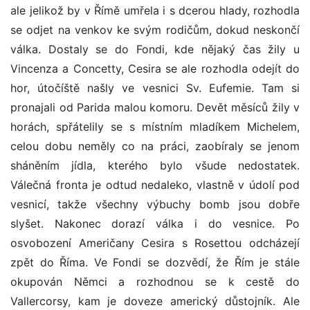
ale jelikož by v Římě umřela i s dcerou hlady, rozhodla
se odjet na venkov ke svým rodičům, dokud neskončí
válka. Dostaly se do Fondi, kde nějaký čas žily u
Vincenza a Concetty, Cesira se ale rozhodla odejít do
hor, útočíště našly ve vesnici Sv. Eufemie. Tam si
pronajali od Parida malou komoru. Devět měsíců žily v
horách, spřátelily se s místním mladíkem Michelem,
celou dobu neměly co na práci, zaobíraly se jenom
sháněním jídla, kterého bylo všude nedostatek.
Válečná fronta je odtud nedaleko, vlastně v údolí pod
vesnicí, takže všechny výbuchy bomb jsou dobře
slyšet. Nakonec dorazí válka i do vesnice. Po
osvobození Američany Cesira s Rosettou odcházejí
zpět do Říma. Ve Fondi se dozvědí, že Řím je stále
okupován Němci a rozhodnou se k cestě do
Vallercorsy, kam je doveze americký důstojník. Ale