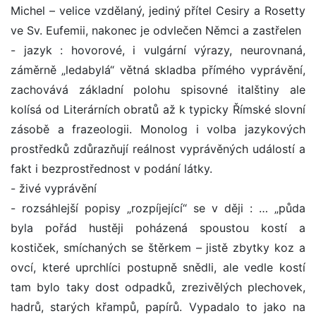
Michel – velice vzdělaný, jediný přítel Cesiry a Rosetty
ve Sv. Eufemii, nakonec je odvlečen Němci a zastřelen
- jazyk : hovorové, i vulgární výrazy, neurovnaná,
záměrně „ledabylá“ větná skladba přímého vyprávění,
zachovává základní polohu spisovné italštiny ale
kolísá od Literárních obratů až k typicky Římské slovní
zásobě a frazeologii. Monolog i volba jazykových
prostředků zdůrazňují reálnost vyprávěných událostí a
fakt i bezprostřednost v podání látky.
- živé vyprávění
- rozsáhlejší popisy „rozpíjející“ se v ději : … „půda
byla pořád hustěji poházená spoustou kostí a
kostiček, smíchaných se štěrkem – jistě zbytky koz a
ovcí, které uprchlíci postupně snědli, ale vedle kostí
tam bylo taky dost odpadků, zrezivělých plechovek,
hadrů, starých křampů, papírů. Vypadalo to jako na