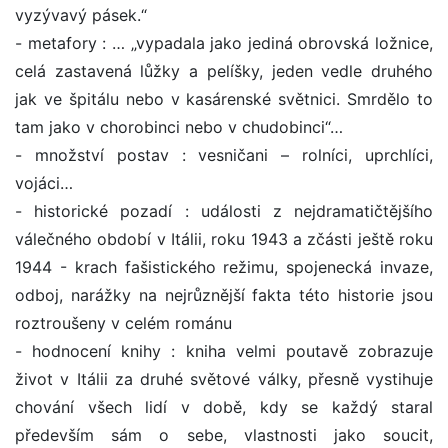
vyzývavý pásek.“
- metafory : … „vypadala jako jediná obrovská ložnice,
celá zastavená lůžky a pelíšky, jeden vedle druhého
jak ve špitálu nebo v kasárenské světnici. Smrdělo to
tam jako v chorobinci nebo v chudobinci“…
- množství postav : vesničani – rolníci, uprchlíci,
vojáci…
- historické pozadí : události z nejdramatičtějšího
válečného období v Itálii, roku 1943 a zčásti ještě roku
1944 - krach fašistického režimu, spojenecká invaze,
odboj, narážky na nejrůznější fakta této historie jsou
roztroušeny v celém románu
- hodnocení knihy : kniha velmi poutavě zobrazuje
život v Itálii za druhé světové války, přesně vystihuje
chování všech lidí v době, kdy se každý staral
především sám o sebe, vlastnosti jako soucit,