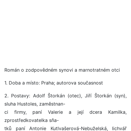
Román o zodpovědném synovi a marnotratném otci
1. Doba a místo: Praha; autorova současnost
2. Postavy: Adolf Štorkán (otec), Jiří Štorkán (syn),
sluha Hustoles, zaměstnan-
ci firmy, paní Valerie a její dcera Kamilka,
zprostředkovatelka sňa-
tků paní Antonie Kutlvašerová-Nebuželská, lichvář