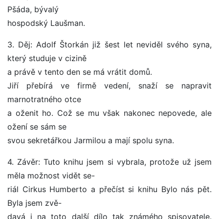
Pšáda, bývalý
hospodský Laušman.
3. Děj: Adolf Štorkán již šest let neviděl svého syna,
který studuje v cizině
a právě v tento den se má vrátit domů.
Jiří přebírá ve firmě vedení, snaží se napravit
marnotratného otce
a oženit ho. Což se mu však nakonec nepovede, ale
ožení se sám se
svou sekretářkou Jarmilou a mají spolu syna.
4. Závěr: Tuto knihu jsem si vybrala, protože už jsem
měla možnost vidět se-
riál Cirkus Humberto a přečíst si knihu Bylo nás pět.
Byla jsem zvě-
davá i na toto další dílo tak známého spisovatele.