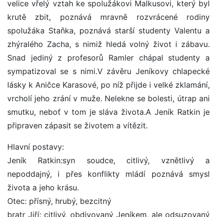
velice vřelý vztah ke spolužákovi Malkusovi, který byl
krutě zbit, poznává mravně rozvrácené rodiny
spolužáka Staňka, poznává starší studenty Valentu a
zhýralého Zacha, s nimiž hledá volný život i zábavu.
Snad jediný z profesorů Ramler chápal studenty a
sympatizoval se s nimi.V závěru Jeníkovy chlapecké
lásky k Aničce Karasové, po níž přijde i velké zklamání,
vrcholí jeho zrání v muže. Nelekne se bolesti, útrap ani
smutku, neboť v tom je sláva života.A Jeník Ratkin je
připraven zápasit se životem a vítězit.
Hlavní postavy:
Jeník Ratkin:syn soudce, citlivý, vznětlivý a
nepoddajný, i přes konflikty mládí poznává smysl
života a jeho krásu.
Otec: přísný, hrubý, bezcitný
bratr Jiří: citlivý, obdivovaný Jeníkem, ale odsuzovaný