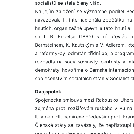
socialistů se stala členy vlád.
Na jejím založení se významně podílel Bed
navazovala II. internacionála zpočátku na 
hnutích, organizačně upevnila tato hnutí a 
smrti B. Engelse (1895) v ní převládl r
Bernsteinem, K. Kautským a V. Adlerem, kt
a reformy-byl odmítán třídní boj a program 
rozpadla na sociálšovinisty, centristy a i
demokraty, hovoříme o Bernské internacion
společenstvím sociálních stran v Socialistic
Dvojspolek
Spojenecká smlouva mezi Rakousko-Uhersk
zejména proti rozšiřování ruského vlivu n
It. a něm.-It. namířené především proti Franc
Členské státy se zavázaly, že nepřistoup
poskytnou vzájemnou vojenskou pomoc v p