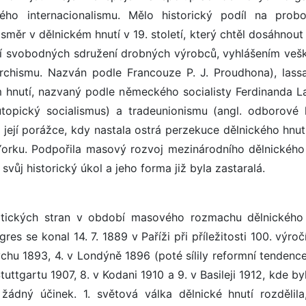
ého internacionalismu. Mělo historický podíl na probo
měr v dělnickém hnutí v 19. století, který chtěl dosáhnout 
í svobodných sdružení drobných výrobců, vyhlášením veš
archismu. Nazván podle Francouze P. J. Proudhona), lassa
nutí, nazvaný podle německého socialisty Ferdinanda La
topický socialismus) a tradeunionismu (angl. odborové h
ejí porážce, kdy nastala ostrá perzekuce dělnického hnutí
Yorku. Podpořila masový rozvoj mezinárodního dělnického 
vůj historický úkol a jeho forma již byla zastaralá.
atických stran v období masového rozmachu dělnického 
res se konal 14. 7. 1889 v Paříži při příležitosti 100. výro
ychu 1893, 4. v Londýně 1896 (poté sílily reformní tendence
uttgartu 1907, 8. v Kodani 1910 a 9. v Basileji 1912, kde byl
 žádný účinek. 1. světová válka dělnické hnutí rozdělila