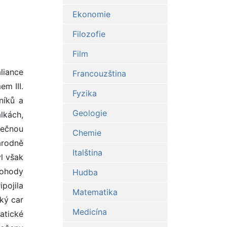
Ekonomie
Filozofie
Film
liance
Francouzština
m III.
Fyzika
níků a
Geologie
lkách,
olečnou
Chemie
árodně
Italština
l však
dohody
Hudba
pojila
Matematika
ký car
Medicína
atické