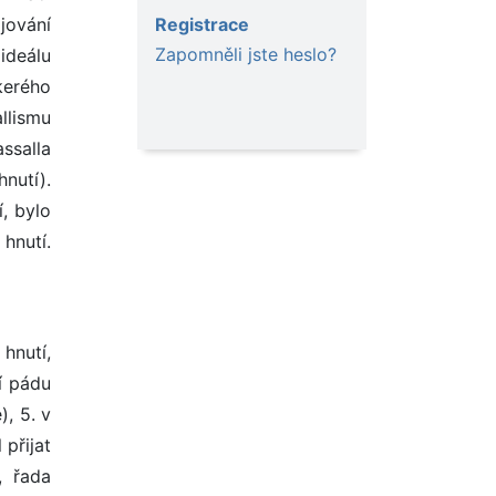
Registrace
jování
Zapomněli jste heslo?
ideálu
kerého
llismu
ssalla
nutí).
, bylo
hnutí.
hnutí,
čí pádu
), 5. v
 přijat
, řada