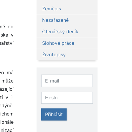
Zeměpis
Nezařazené
rně od
Čtenářský deník
uska v
ařství
Slohové práce
Životopisy
tvo má
y může
zející
í v 1.
ndýně.
řichem
Přihlásit
ionále
nizací