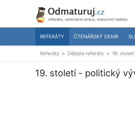
REFERÁTY
ČTENÁŘSKÝ DENÍK
SL
Referáty
Dějepis referáty
19. stolet
19. století - politický vý