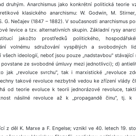
d druhým. Anarchismus jako konkrétní politická teorie vz
retikové klasického anarchismu: W. Godwin, M. Stirner,
 S. G. Nečajev (1847 – 1882). V současnosti anarchismus po
ové levice a tzv. alternativních skupin. Základní rysy anar
institucí jakožto prostředků politického, hospodářs
brání volnému sdružování vyspělých a svobodných li
tí všech ideologií, neboť jsou pouze „nadstavbou" stávající
 povstane ze svobodné úmluvy mezi jednotlivci); d) antieli
o jak „revoluce svrchu", tak i marxistické „revoluce zdo
všechny takové revoluce nezbytně vedou ke zřízení vlády č
há od teorie evoluce k teorii jednorázové revoluce, takt
tnost násilné revoluce až k „propagandě činu", tj. k
 z děl K. Marxe a F. Engelse; vznikl ve 40. letech 19. sto