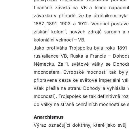
finančně závislá na VB a lehce napadnut
závazku v případě, že by útočníkem byla 
1887, 1891, 1902 a 1912. Vedoucí postave
získání kolonií, nových zdrojů surovin a
koloniální velmoci – VB.
Jako protiváha Trojspolku byla roku 1891 vy
rus.)aliance VB, Ruska a Francie – Doho
Německu. Za 1. světové války se Dohoda r
mocnostem. Evropské mocnosti tak byly 
připravena cesta ke světové imperiální válc
však přešla na stranu Dohody a vyhlásila
mocnosti). Trojspolek se tak definitivně r
do války na straně cenrálních mocností se 
Anarchismus
Výraz označující doktríny, které jako svů