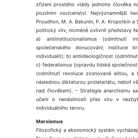
zřízení prostého vlády jednoho člověka na
pozdním osvícenství. Nejvýznamnější teo
Proudhon, M. A. Bakunin, P. A. Kropotkin a
politický vliv, nicméně ovlivnil představy N
a) antiinstitucionalismus (odmítnutí 
společenského donucování; instituce 
individualit); b) antiideologičnost (odmítnu
c) federalismus (opravdu lidská společnost
(odmítnutí revoluce zosnované elitou, a t
následnou diktaturou proletariátu, neboť 
nad člověkem). – Strategie anarchismu sa
učení o nenásilnosti přes víru v nezby
individuálního teroru.
Marxismus
Filozofický a ekonomický systém vycházející