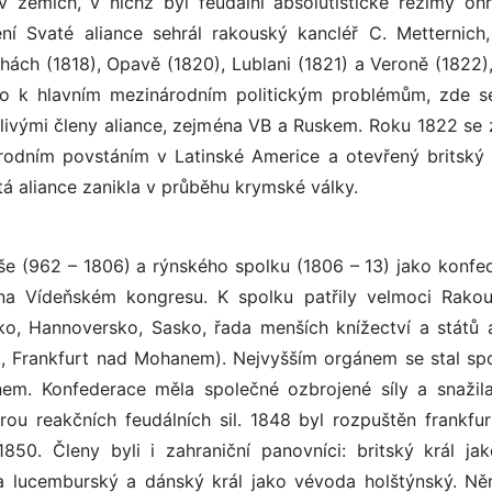
v zemích, v nichž byl feudální absolutistické režimy oh
ení Svaté aliance sehrál rakouský kancléř C. Metternich,
chách (1818), Opavě (1820), Lublani (1821) a Veroně (1822),
sko k hlavním mezinárodním politickým problémům, zde s
livými členy aliance, zejména VB a Ruskem. Roku 1822 se 
rodním povstáním v Latinské Americe a otevřený britský
á aliance zanikla v průběhu krymské války.
e (962 – 1806) a rýnského spolku (1806 – 13) jako konfe
 na Vídeňském kongresu. K spolku patřily velmoci Rako
ko, Hannoversko, Sasko, řada menších knížectví a států a
 Frankfurt nad Mohanem). Nejvyšším orgánem se stal sp
em. Konfederace měla společné ozbrojené síly a snažil
orou reakčních feudálních sil. 1848 byl rozpuštěn frankfu
0. Členy byli i zahraniční panovníci: britský král jak
a lucemburský a dánský král jako vévoda holštýnský. N