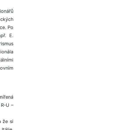
ionářů
ických
áce. Po
př. E.
rismus
cionála
álními
covním
mířená
 R-U –
 že si
tálie,