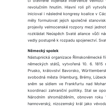
či otevřené vojenské intervence velmocí 
revolučním hnutím. Hlavní roli při vytvoř
inicioval i následné kongresy koalice v Cá
měly formulovat jejich společné stanovi
projevily velmocenské rozpory mezi jednot
rozkládat Neúspěch Svaté aliance vůči ná
vedly postupně k rozpadu spojenectví. Svat
Německý spolek
Nástupnická organizace Římskoněmecké říš
německých států, vytvořená 10. 6. 1815
Prusko, království Bavorsko, Württembers
svobodná města (Hamburg, Brémy, Lübeck,
sněm se sídlem ve Frankfurtu nad Mohan
koordinaci zahraniční politiky. Stal se op
Národním shromážděním, obnoven roku 185
hannoverský, nizozemský král jako vévod