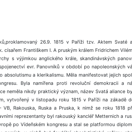
ů,proklamovaný 26.9. 1815 v Paříži tzv. Aktem Svaté a
 císařem Františkem I. A pruským králem Fridrichem Viléme
chy s výjimkou anglického krále, skandinávských panov
 spojenectví evr. Panovníků v období po napoleonských vá
ho absolutismu a klerikalismu. Měla manifestovat jejich sp
gresu. Byla namířena proti revoluční demokracii a n
e neměla nikdy praktický význam, název Svatá aliance by
m, vytvořený v listopadu roku 1815 v Paříži na zákadě 
– VB, Rakouska, Ruska a Pruska, k nimž se roku 1818 při
avními reprezentanty byl rakouský kancléř Metternich a rus
Evropě po Vídeňském kongresu a stal se platformou diplom