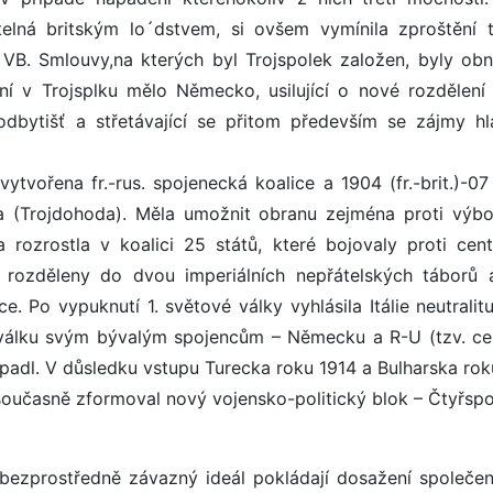
elná britským lo´dstvem, si ovšem vymínila zproštění 
VB. Smlouvy,na kterých byl Trojspolek založen, byly ob
ní v Trojsplku mělo Německo, usilující o nové rozdělení 
 odbytišť a střetávající se přitom především se zájmy hl
tvořena fr.-rus. spojenecká koalice a 1904 (fr.-brit.)-07 
da (Trojdohoda). Měla umožnit obranu zejména proti výb
ozrostla v koalici 25 států, které bojovaly proti cent
rozděleny do dvou imperiálních nepřátelských táborů 
e. Po vypuknutí 1. světové války vyhlásila Itálie neutralit
 válku svým bývalým spojencům – Německu a R-U (tzv. cen
ozpadl. V důsledku vstupu Turecka roku 1914 a Bulharska rok
současně zformoval nový vojensko-politický blok – Čtyřspo
j bezprostředně závazný ideál pokládají dosažení společe