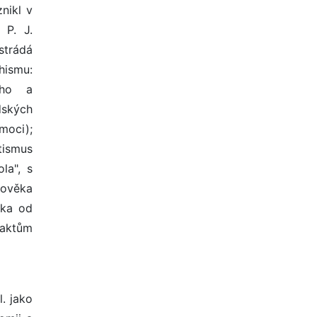
nikl v
 P. J.
strádá
chismu:
kého a
dských
 moci);
tismus
la", s
lověka
ika od
 aktům
l. jako