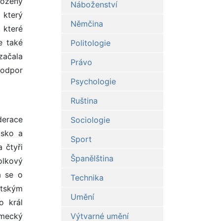
roženy
Náboženství
 který
Němčina
 které
e také
Politologie
začala
Právo
 odpor
Psychologie
Ruština
derace
Sociologie
usko a
Sport
 čtyři
Španělština
olkový
a se o
Technika
rtským
Umění
o král
ěmecký
Výtvarné umění