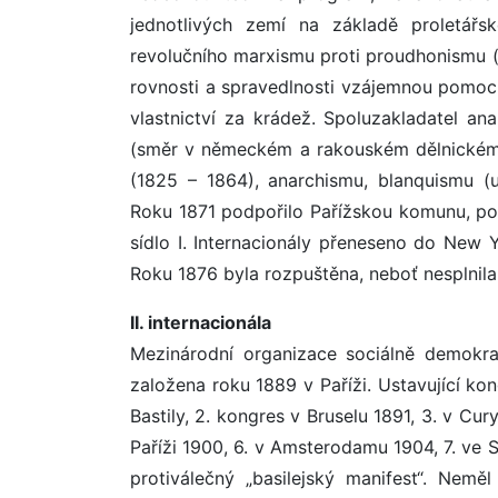
jednotlivých zemí na základě proletářsk
revolučního marxismu proti proudhonismu (s
rovnosti a spravedlnosti vzájemnou pomoc
vlastnictví za krádež. Spoluzakladatel an
(směr v německém a rakouském dělnickém h
(1825 – 1864), anarchismu, blanquismu (u
Roku 1871 podpořilo Pařížskou komunu, po j
sídlo I. Internacionály přeneseno do New 
Roku 1876 byla rozpuštěna, neboť nesplnila s
II. internacionála
Mezinárodní organizace sociálně demokr
založena roku 1889 v Paříži. Ustavující kong
Bastily, 2. kongres v Bruselu 1891, 3. v Cur
Paříži 1900, 6. v Amsterodamu 1904, 7. ve St
protiválečný „basilejský manifest“. Neměl