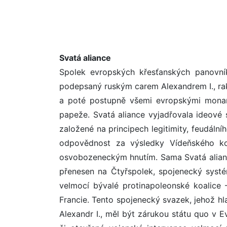
Svatá aliance
Spolek evropských křesťanských panovník
podepsaný ruským carem Alexandrem I., rak.
a poté postupně všemi evropskými monar
papeže. Svatá aliance vyjadřovala ideové
založené na principech legitimity, feudální
odpovědnost za výsledky Vídeňského kon
osvobozeneckým hnutím. Sama Svatá alianc
přenesen na Čtyřspolek, spojenecký systé
velmocí bývalé protinapoleonské koalice 
Francie. Tento spojenecký svazek, jehož hl
Alexandr I., měl být zárukou státu quo v 