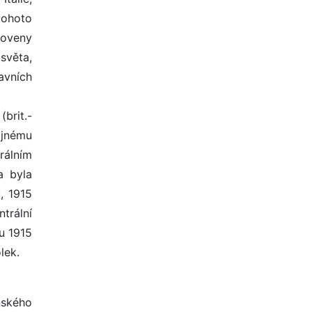
tohoto
noveny
světa,
avních
(brit.-
ojnému
rálním
a byla
u, 1915
trální
u 1915
lek.
nského