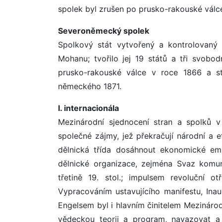
spolek byl zrušen po prusko-rakouské válc
Severoněmecký spolek
Spolkový stát vytvořený a kontrolovan
Mohanu; tvořilo jej 19 států a tři svobo
prusko-rakouské válce v roce 1866 a st
německého 1871.
I. internacionála
Mezinárodní sjednocení stran a spolků v 
společné zájmy, jež překračují národní a e
dělnická třída dosáhnout ekonomické ema
dělnické organizace, zejména Svaz komuni
třetině 19. stol.; impulsem revoluční 
Vypracováním ustavujícího manifestu, Inau
Engelsem byl i hlavním činitelem Mezinárod
vědeckou teorii a program, navazovat a 