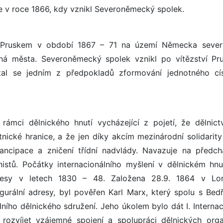
e v roce 1866, kdy vznikl Severoněmecký spolek.
ý Pruskem v období 1867 – 71 na území Německa seve
dná města. Severoněmecký spolek vznikl po vítězství Pr
al se jedním z předpokladů zformování jednotného cís
rámci dělnického hnutí vycházející z pojetí, že dělnic
tnické hranice, a že jen díky akcím mezinárodní solidarit
ncipace a zničení třídní nadvlády. Navazuje na předchá
stů. Počátky internacionálního myšlení v dělnickém hnut
otřesy v letech 1830 – 48. Založena 28.9. 1864 v Lo
gurální adresy, byl pověřen Karl Marx, který spolu s Bed
ního dělnického sdružení. Jeho úkolem bylo dát I. Internac
rozvíjet vzájemné spojení a spolupráci dělnických orga