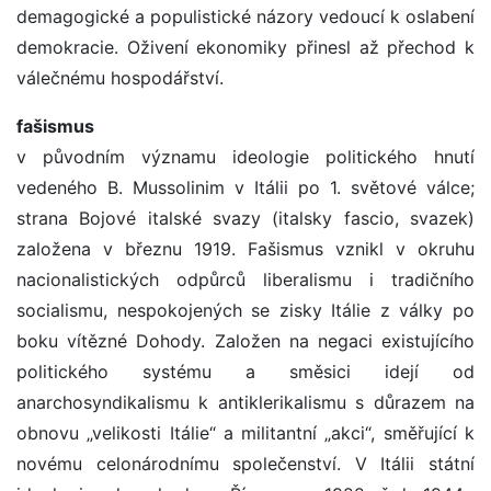
demagogické a populistické názory vedoucí k oslabení
demokracie. Oživení ekonomiky přinesl až přechod k
válečnému hospodářství.
fašismus
v původním významu ideologie politického hnutí
vedeného B. Mussolinim v Itálii po 1. světové válce;
strana Bojové italské svazy (italsky fascio, svazek)
založena v březnu 1919. Fašismus vznikl v okruhu
nacionalistických odpůrců liberalismu i tradičního
socialismu, nespokojených se zisky Itálie z války po
boku vítězné Dohody. Založen na negaci existujícího
politického systému a směsici idejí od
anarchosyndikalismu k antiklerikalismu s důrazem na
obnovu „velikosti Itálie“ a militantní „akci“, směřující k
novému celonárodnímu společenství. V Itálii státní