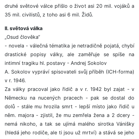
druhé světové válce přišlo o život asi 20 mil. vojáků a
35 mil. civilistů, z toho asi 6 mil. Židů.
II. světová válka
„Osud člověka“
- novela - válečná tématika je netradičně pojatá, chybí
drastické popisy války, ale zaměřuje se spíše na
intimní tragiku hl. postavy - Andrej Sokolov
A. Sokolov vypráví spisovateli svůj příběh (ICH-forma)
v r. 1946.
Za války pracoval jako řidič a v r. 1942 byl zajat - v
Německu na nucených pracech - pak se dostal do
dolů - stále mu hrozila smrt - lepší místo jako řidič u
něm. majora - zjistil, že mu zemřela žena a 2 dcery -
nemá nikoho, a tak se ujímá malého sirotka Vánišky
(hledá jeho rodiče, ale ti jsou už mrtví) a stává se jeho