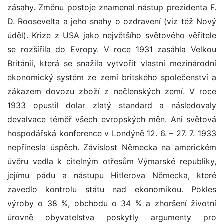
zásahy. Změnu postoje znamenal nástup prezidenta F.
D. Roosevelta a jeho snahy o ozdravení (viz též Nový
úděl). Krize z USA jako největšího světového věřitele
se rozšířila do Evropy. V roce 1931 zasáhla Velkou
Británii, která se snažila vytvořit vlastní mezinárodní
ekonomický systém ze zemí britského společenství a
zákazem dovozu zboží z nečlenských zemí. V roce
1933 opustil dolar zlatý standard a následovaly
devalvace téměř všech evropských měn. Ani světová
hospodářská konference v Londýně 12. 6. – 27. 7. 1933
nepřinesla úspěch. Závislost Německa na americkém
úvěru vedla k citelným otřesům Výmarské republiky,
jejímu pádu a nástupu Hitlerova Německa, které
zavedlo kontrolu státu nad ekonomikou. Pokles
výroby o 38 %, obchodu o 34 % a zhoršení životní
úrovně obyvatelstva poskytly argumenty pro