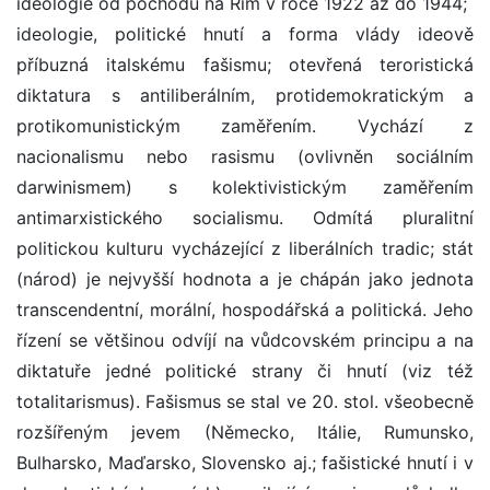
ideologie od pochodu na Řím v roce 1922 až do 1944;
ideologie, politické hnutí a forma vlády ideově
příbuzná italskému fašismu; otevřená teroristická
diktatura s antiliberálním, protidemokratickým a
protikomunistickým zaměřením. Vychází z
nacionalismu nebo rasismu (ovlivněn sociálním
darwinismem) s kolektivistickým zaměřením
antimarxistického socialismu. Odmítá pluralitní
politickou kulturu vycházející z liberálních tradic; stát
(národ) je nejvyšší hodnota a je chápán jako jednota
transcendentní, morální, hospodářská a politická. Jeho
řízení se většinou odvíjí na vůdcovském principu a na
diktatuře jedné politické strany či hnutí (viz též
totalitarismus). Fašismus se stal ve 20. stol. všeobecně
rozšířeným jevem (Německo, Itálie, Rumunsko,
Bulharsko, Maďarsko, Slovensko aj.; fašistické hnutí i v