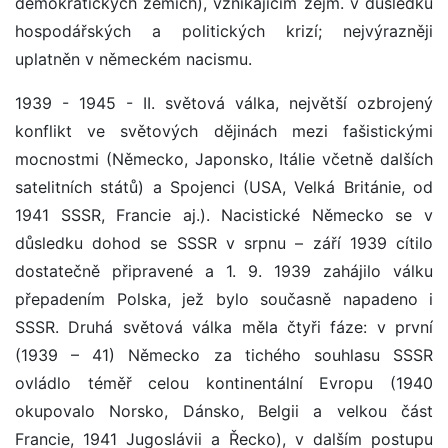
demokratických zemích), vznikajícím zejm. v důsledku
hospodářských a politických krizí; nejvýrazněji
uplatněn v německém nacismu.
1939 - 1945 - II. světová válka, největší ozbrojený
konflikt ve světových dějinách mezi fašistickými
mocnostmi (Německo, Japonsko, Itálie včetně dalších
satelitních států) a Spojenci (USA, Velká Británie, od
1941 SSSR, Francie aj.). Nacistické Německo se v
důsledku dohod se SSSR v srpnu – září 1939 cítilo
dostatečně připravené a 1. 9. 1939 zahájilo válku
přepadením Polska, jež bylo současně napadeno i
SSSR. Druhá světová válka měla čtyři fáze: v první
(1939 – 41) Německo za tichého souhlasu SSSR
ovládlo téměř celou kontinentální Evropu (1940
okupovalo Norsko, Dánsko, Belgii a velkou část
Francie, 1941 Jugoslávii a Řecko), v dalším postupu