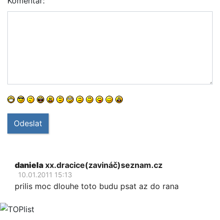
Komentář:
Odeslat
daniela
xx.dracice(zavináč)seznam.cz
10.01.2011 15:13
prilis moc dlouhe toto budu psat az do rana