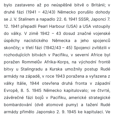
bylo zastaveno až po neúspěšné bitvě o Británii; v
druhé fázi (1941 – 42/43) Německo porušilo dohody
se J. V. Stalinem a napadlo 22. 6. 1941 SSSR, Japonci 7.
12. 1941 přepadli Pearl Harbour (USA) a USA vstoupily
do války. V zimě 1942 – 43 dosud značné vojenské
úspěchy nacistického Německa a jeho spojenců
skončily; v třetí fázi (1942/43 – 45) Spojenci zvítězili v
rozhodujících bitvách v Pacifiku, v severní Africe byl
poražen Rommelův Afrika-Korps, na východní frontě
bitvy u Stalingradu a Kurska umožnily postup Rudé
armády na západě, v roce 1943 poražena a vyřazena z
války Itálie, 1944 otevřena druhá fronta v západní
Evropě, 8. 5. 1945 Německo kapitulovalo; ve čtvrté,
závěrečné fázi bojů v Pacifiku, americké strategické
bombardování (dvě atomové pumy) a tažení Rudé
armády přimělo Japonsko 2. 9. 1945 ke kapitulaci. Ve