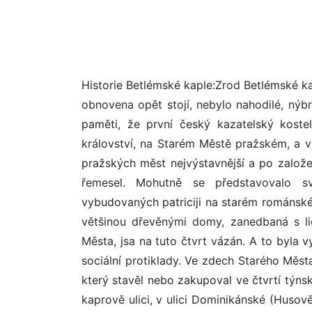
Historie Betlémské kaple:Zrod Betlémské kaple: Založení Betlémské kaple v roce 1391 v místech, kde nyní již obnovena opět stojí, nebylo nahodilé, nýbrž došlo k němu dobře promyšlenou volbou. Zakladatelé měli na paměti, že první český kazatelský kostel musí býti vystavěn právě v této části Prahy, přímo v srdci království, na Starém Městě pražském, a v místě staré české kazatelské tradice. Staré Město bylo tehdy z pražských měst nejvýstavnější a po založení Nového Města bylo zbaveno mnoha obtížných a nevhodných řemesel. Mohutně se představovalo svými náměstími a ulicemi řadových i skupinových domů, vybudovaných patriciji na starém románském jádru. Ale byla tu ještě periferní část Starého Města s nízkými, většinou dřevěnými domy, zanedbaná s lidem, který tu svým zaměstnáním zůstal i po založení Nového Města, jsa na tuto čtvrt vázán. A to byla vyvolená čtvrt budoucího Betléma. Na Starém Městě byly největší sociální protiklady. Ve zdech Starého Města byl soustředěn převážně německý kupecký a peněžní patriciát, který stavěl nebo zakupoval ve čtvrtí týnské, v Celetné ulici, na Staroměstském rynku, v Linhartské čtvrti, v kaprově ulici, v ulici Dominikánské (Husově), ve výstavné a zánovní čtvrti svatohavelské, ale opomíjel čtvrt Betléma, sídlo chudiny v uzemí od nepaměti nejvíce ohrožovaném velkou vodou, a tím k stavebním účelům nevhodném. Tato část sahala od Perštýna na západ až k Vltavě, na jih až po městský hradební příkop (Národní třídu) a na sever po klášter sv. Anny. V této oblasti v domcích či spíše chýších se tísnily celé osady. Byly odkázány na život, jehož tepnou byla řeka Vltava, náplavky, převozy, mlýny, cihelny, vápenky, stodoly a sklady dřiví palivového i stavebního pro celé Staré Město. Právě zde, ve čtvrti nezaviněné bídy, zneužívané mocnými, Jan Milič z Kroměříže, nejvýznačnější reformátor své doby, již za Karla IV. zahájil příkladné úsilí o obrodu veřejného i soukromého života. Jan Milič roku 1374 umírá v Avignoně, ale ctitelé a spolupracovníci Miličovi se přes všecko pronásledování dočkali znovuožití střediska českého reformního hnutí - v kapli Betlémské. Její staveniště bylo proto záměrně vyvoleno zde ve čtvrti nejvíce trpících, oddaných stoupenců učení Miličova, jimž před 20 lety dozněla jeho "ohňová slova".Zakladatelem betlémské kaple byl králův dvořan Jan z Mühlheimu a kramář Kříž (konšel na Staroměstské radnici). Kříž věnoval pro stavbu Betléma sladovnu se zahradou. Toto městiště, zvané Skalsko, bylo zakládací listinou z 24. května 1391 určeno za staveniště Betlémské kaple, výhradně pro česká kázání. Bylo ustanoveno, aby ze sladovny byl zřízen dům pro kazatele a sakristie. Pro staveniště kaple byla zabrána nejen Křížova zahrada, nýbrž i část hřbitova německého farního kostela sv. Filipa a Jakuba i veřejné prostranství se studní. Tím se stavba kaple měla těsně přiblížit až k tomuto kostelu, vzdálenému pouhé dva metry.Popis Betlémské kaple: Šlo tedy o získání pokud možno co největšího prostoru pro kapli, třebaže nepravidelného. Rovný dřevěný strop byl i tak snadno proveditelný. Studnu, jakožto vzácnou výjimku, bylo možno ponechat i v kapli, když se zřídil zvláštní vchod, aby se mohlo jít nejkratší cestou s vědry pro vodu. Sama stavba neměla mít zvláštní, kostelu se podobající vzhled. Bylo užito oken, jaká měly i jiné církevní stavby, s hrotitým obloukem, ale i oken obdélných, jakých na církevních stavbách nenajdeme. I nepravidelnost vchodů umístěných v rozích svědčí o tom, že nebylo od stavitele žádáno, aby šetřil pravidel církevních staveb tehdejší doby. Šlo hlavně o urychlené vybudování působiště českého kazatele.Historie:První kazatelé v Betlémské kapli nedosahovali významu Miličova. Až roku 1402 byl získán spoluzakladatelem Betlémské kaple Janem z Mühlheimu za kazatele a správce Betléma mistr Karlovy university Jan Hus, proslulý již kazatel v kostele sv. Michala a toho roku i rektor university. Od této doby byla Betlémská kaple trvale spjata s universitou.V Husově osobě nás uchvacuje jeho nezlomný charakter, jeho češství