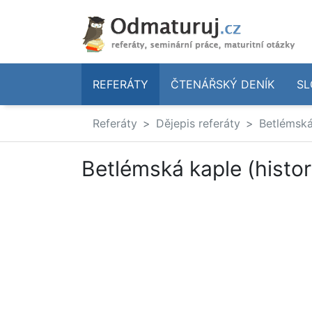
REFERÁTY
ČTENÁŘSKÝ DENÍK
SL
Referáty
Dějepis referáty
Betlémská 
Betlémská kaple (histor