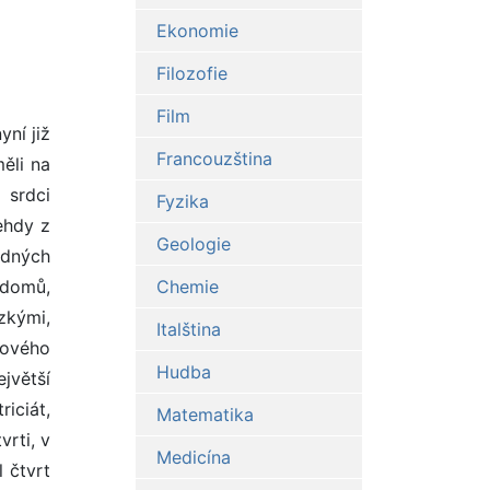
Ekonomie
Filozofie
Film
o roku 1949, kdy byl dům zbourán.Obnova kaple:Činžovní dům se zachovanými stěnami Betlémské kaple i dům kazatele, který byl odprodán jinému majiteli vydržely beze změn až do r. I 949.B.K.byla připomínána jako působiště M.J.Husa už v minulém století, teprve k zamýšleným oslavám 5OO. výročí upálení r. 1915 ředitel Národního muzea dr. Karel Guth prvně prokázal, že kaple stála v celém rozsahu domu č.255. Následně byly provedeny sondy na soukromý náklad T.G.Masaryka. Prokázaly velký a překvapující rozsah původního gotického zdiva.Nicméně o obnově kaple mohl
Francouzština
Fyzika
Geologie
Chemie
Italština
Hudba
Matematika
Medicína