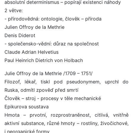
absolutní determinismus – popírají existenci náhody
2 větve:
- přírodovědná: ontologie, člověk – příroda
Julien Offroy de la Methrie
Denis Diderot
- společensko-vědní: důraz na společnost
Claude Adrian Helvetius
Paul Heinrich Dietrich von Holbach
Julie Offroy de la Methrie /1709 – 1751/
Filozof, lékař, tiskl pod pseudonymem, uprchl do
Ruska, odmítl zpověď před smrtí
Člověk – stroj - procesy v těle mechanické
Epikurova soustava
Hmota – prvotní, rozprostraněnost, citlivá, vnitřně
aktivní substance, různé hmoty – rostliny, živočichové,
i neorganické formy