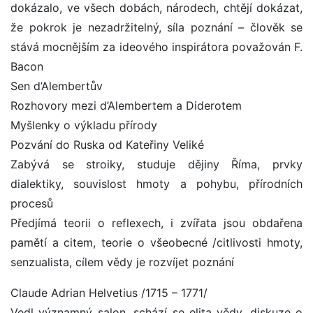
dokázalo, ve všech dobách, národech, chtějí dokázat,
že pokrok je nezadržitelný, síla poznání – člověk se
stává mocnějším za ideového inspirátora považován F.
Bacon
Sen d’Alembertův
Rozhovory mezi d’Alembertem a Diderotem
Myšlenky o výkladu přírody
Pozvání do Ruska od Kateřiny Veliké
Zabývá se stroiky, studuje dějiny Říma, prvky
dialektiky, souvislost hmoty a pohybu, přírodních
procesů
Předjímá teorii o reflexech, i zvířata jsou obdařena
pamětí a citem, teorie o všeobecné /citlivosti hmoty,
senzualista, cílem vědy je rozvíjet poznání
Claude Adrian Helvetius /1715 – 1771/
Vedl významný salon, schází se elita vědy, diskuze o