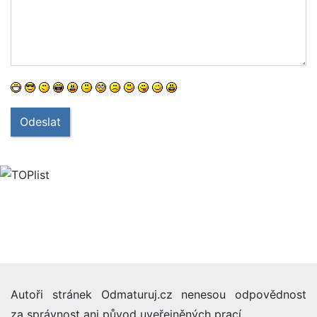
Odeslat
Autoři stránek Odmaturuj.cz nenesou odpovědnost
za správnost ani původ uveřejněných prací.