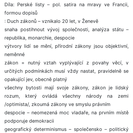
Díla: Perské listy – pol. satira na mravy ve Francii,
formou dopisů
: Duch zákonů – vznikalo 20 let, v Ženevě
snaha postihnout vývoj společnosti, analýza státu –
republika, monarchie, despocie
výtvory lidí se mění, přírodní zákony jsou objektivní,
neměnné
zákon = nutný vztah vyplývající z povahy věcí, v
určitých podmínkách musí vždy nastat, pravidelně se
opakující jev, obecně platný
všechny bytosti mají svoje zákony, zákon je lidský
rozum, který ovládá všechny národy na zemi
/optimista/, zkoumá zákony ve smyslu právním
despocie – neomezená moc vladaře, na prvním místě
podporuje demokracii
geografický determinismus – společensko – politický