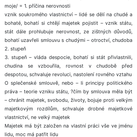
moje/ = 1. příčina nerovnosti
vznik soukromého vlastnictví – lidé se dělí na chudé a
bohaté, bohatí si chtějí majetek pojistit – vznik státu,
stát dále prohlubuje nerovnost, ze zištných důvodů,
bohatí uzavřeli smlouvu s chudými – otroctví, chudoba
2. stupeň
3. stupeň – vláda despocie, bohatí si stát přivlastnili,
chudina se vzbouřila, rovnost v chudobě před
despotou, schvaluje revoluci, nastolení rovného vztahu
O splečenské smlouvě, nebo – li principy politického
práva – teorie vzniku státu, ?čím by smlouva měla být
– chránit majetek, svobodu, životy, bojuje proti velkým
majetkovým rozdílům, schvaluje drobné majetkové
vlastnictví, ne velký majetek
Majetek má být založen na vlastní práci vše ve jménu
lidu, moc má patřit lidu