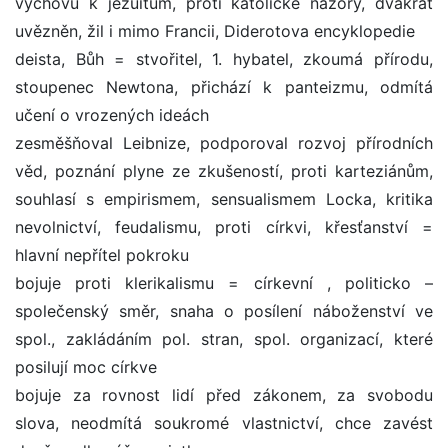
výchovu k jezuitům, proti katolické názory, dvakrát
uvězněn, žil i mimo Francii, Diderotova encyklopedie
deista, Bůh = stvořitel, 1. hybatel, zkoumá přírodu,
stoupenec Newtona, přichází k panteizmu, odmítá
učení o vrozených ideách
zesměšňoval Leibnize, podporoval rozvoj přírodních
věd, poznání plyne ze zkušeností, proti karteziánům,
souhlasí s empirismem, sensualismem Locka, kritika
nevolnictví, feudalismu, proti církvi, křesťanství =
hlavní nepřítel pokroku
bojuje proti klerikalismu = církevní , politicko –
společenský směr, snaha o posílení náboženství ve
spol., zakládáním pol. stran, spol. organizací, které
posilují moc církve
bojuje za rovnost lidí před zákonem, za svobodu
slova, neodmítá soukromé vlastnictví, chce zavést