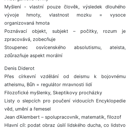
Myšlení - vlastní pouze člověk, výsledek dlouhého
vývoje hmoty, vlastnost mozku = vysoce
organizovaná hmota
Poznávací objekt, subjekt – počitky, rozum je
zpracovává, zobecňuje
Stoupenec osvícenského absolutismu, ateista,
zdůrazňuje aspekt morální
Denis Diderot
Přes církevní vzdělání od deismu k bojovnému
atheismu, Bůh = regulátor mravnosti lidí
Filozofické myšlenky, Skeptikovy procházky
Listy o slepcích pro poučení vidoucích Encyklopedie
věd, umění a řemesel
Jean d’Alembert – spolupracovník, matematik, filozof
Hlavní cíl: podat obraz úsilí lidského ducha, co lidstvo