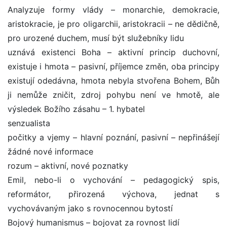
Analyzuje formy vlády – monarchie, demokracie,
aristokracie, je pro oligarchii, aristokracii – ne dědičně,
pro urozené duchem, musí být služebníky lidu
uznává existenci Boha – aktivní princip duchovní,
existuje i hmota – pasivní, příjemce změn, oba principy
existují odedávna, hmota nebyla stvořena Bohem, Bůh
ji nemůže zničit, zdroj pohybu není ve hmotě, ale
výsledek Božího zásahu – 1. hybatel
senzualista
počitky a vjemy – hlavní poznání, pasivní – nepřinášejí
žádné nové informace
rozum – aktivní, nové poznatky
Emil, nebo-li o vychování – pedagogický spis,
reformátor, přirozená výchova, jednat s
vychovávaným jako s rovnocennou bytostí
Bojový humanismus – bojovat za rovnost lidí