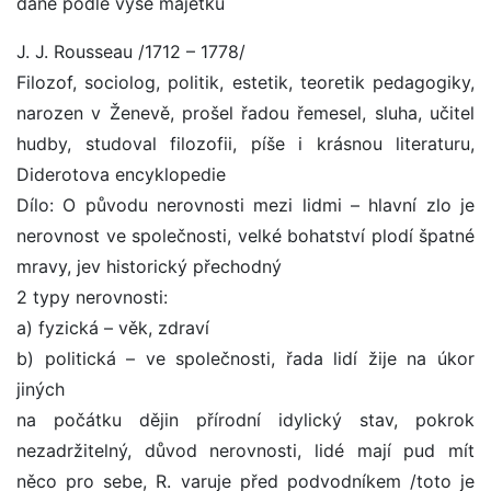
daně podle výše majetku
J. J. Rousseau /1712 – 1778/
Filozof, sociolog, politik, estetik, teoretik pedagogiky,
narozen v Ženevě, prošel řadou řemesel, sluha, učitel
hudby, studoval filozofii, píše i krásnou literaturu,
Diderotova encyklopedie
Dílo: O původu nerovnosti mezi lidmi – hlavní zlo je
nerovnost ve společnosti, velké bohatství plodí špatné
mravy, jev historický přechodný
2 typy nerovnosti:
a) fyzická – věk, zdraví
b) politická – ve společnosti, řada lidí žije na úkor
jiných
na počátku dějin přírodní idylický stav, pokrok
nezadržitelný, důvod nerovnosti, lidé mají pud mít
něco pro sebe, R. varuje před podvodníkem /toto je