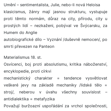
Umění – sentimentalista, Julie, nebo-li nová Heloisa
klasicismus, žánry mají jasnou strukturu, vystupuje
proti těmto normám, důraz na city, přírodu, city u
prostých lidí – nezkaženi, pobýval ve Švýcarsku, za
Humem do Anglie
autobiografické dílo – Vyznání /duševně nemocen/, po
smrti převezen na Panteon
Materialismus 18. st.
Osvícenci, boj proti absolutismu, kritika náboženství,
encyklopedie, proti církvi
mechanistický charakter = tendence vysvětlovat
veškeré jevy na základě mechaniky /lidské tělo =
stroj/, neberou v úvahu všechny souvislost –
antidialektika = metafyzika
Považují buržoazní uspořádání za vrchol společnosti,