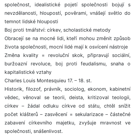
společnost, idealistické pojetí společnosti bojují s
nevzdělanosti, hloupostí, pověrami, vnášejí světlo do
temnot lidské hlouposti
Boj proti tmářství: církev, scholastické metody
Obracejí se na mocné lidi, kteří mohou změnit způsob
života společnosti, mocní lidé mají k osvícení nástroje
Změna kvality = revoluční skok, připravují sociální,
buržoazní revoluce, boj proti feudalismu, snaha o
kapitalistické vztahy
Charles Louis Montesquieu 17. – 18. st.
Historik, filozof, právník, sociolog, ekonom, kabinetní
vědec, věnoval se teorii, deista, kritizoval teologii,
církev – žádal odluku církve od státu, chtěl snížit
počet klášterů – zasvěcení = sekularizace – částečné
zabavení církevního majetku, zvyšuje mravnost ve
společnosti, snášenlivost.