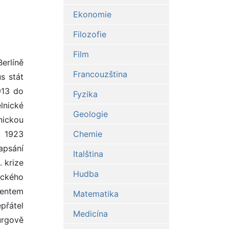
Ekonomie
Filozofie
Film
erlíně
Francouzština
s stát
913 do
Fyzika
lnické
Geologie
nickou
. 1923
Chemie
apsání
Italština
 krize
Hudba
eckého
dentem
Matematika
přátel
Medicína
urgově