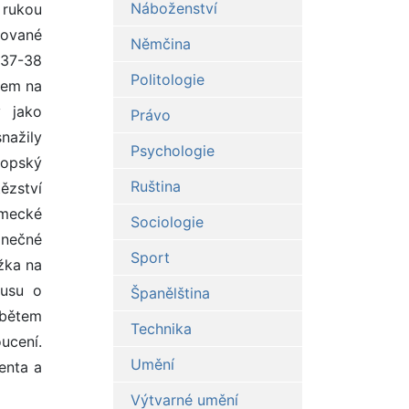
Náboženství
 rukou
tované
Němčina
937-38
Politologie
zem na
y jako
Právo
nažily
Psychologie
ropský
Ruština
ězství
ěmecké
Sociologie
onečné
Sport
žka na
kusu o
Španělština
rabětem
Technika
ucení.
Umění
enta a
Výtvarné umění