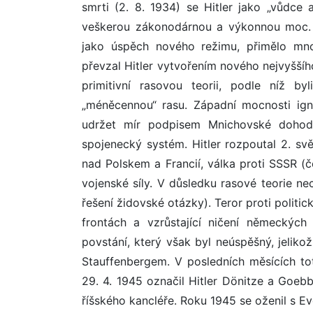
smrti (2. 8. 1934) se Hitler jako „vůdce 
veškerou zákonodárnou a výkonnou moc. 
jako úspěch nového režimu, přimělo mnoh
převzal Hitler vytvořením nového nejvyšší
primitivní rasovou teorii, podle níž by
„méněcennou“ rasu. Západní mocnosti ign
udržet mír podpisem Mnichovské dohody
spojenecký systém. Hitler rozpoutal 2. sv
nad Polskem a Francií, válka proti SSSR (
vojenské síly. V důsledku rasové teorie ne
řešení židovské otázky). Teror proti polit
frontách a vzrůstající ničení německýc
povstání, který však byl neúspěšný, jelikož
Stauffenbergem. V posledních měsících tot
29. 4. 1945 označil Hitler Dönitze a Goeb
říšského kancléře. Roku 1945 se oženil s 