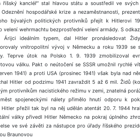
a říšský kancléř“ stal hlavou státu a soustředil ve svých
Odeznění hospodářské krize a nezaměstnanosti, prezen
o bývalých politických protivníků přejít k Hitlerovi 1
ho velení wehrmachtu bezprostřední velení armády. S odka
li Árijci ideálním typem, dal Hitler pronásledovat Žid
orovaly vnitropolitní vývoj v Německu a roku 1939 se s
. Teprve útok na Polsko 1. 9. 1939 zmobilizoval ev
ětovou válku. Pakt o neútočení se SSSR umožnil rychlé vít
červen 1941) a proti USA (prosinec 1941) však byla nad n
chal Hitler od podzimu 1941 zavraždit 5 až 6 mil. Židů (k
ickým protivníkům nacistického režimu v zemi, znatelná porá
h měst spojeneckými nálety přimělo hnutí odporu k po
 Hitler přežil tak byl na něj udělán atentát 20. 7. 1944 h
ální války přivedl Hitler Německo na pokraj úplného zhro
belse ve své závěti za nástupce pro úřady říšského prezid
Evou Braunovou