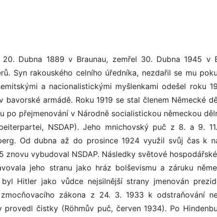
se 20. Dubna 1889 v Braunau, zemřel 30. Dubna 1945 v B
ů. Syn rakouského celního úředníka, nezdařil se mu poku
semitskými a nacionalistickými myšlenkami odešel roku 1
k v bavorské armádě. Roku 1919 se stal členem Německé dě
edou po přejmenování v Národně socialistickou německou děl
Arbeiterpartei, NSDAP). Jeho mnichovský puč z 8. a 9. 11
berg. Od dubna až do prosince 1924 využil svůj čas k n
5 znovu vybudoval NSDAP. Následky světové hospodářské.
tavovala jeho stranu jako hráz bolševismu a záruku něm
 byl Hitler jako vůdce nejsilnější strany jmenován prezi
 zmocňovacího zákona z 24. 3. 1933 k odstraňování ne
rany provedl čistky (Röhmův puč, červen 1934). Po Hindenb