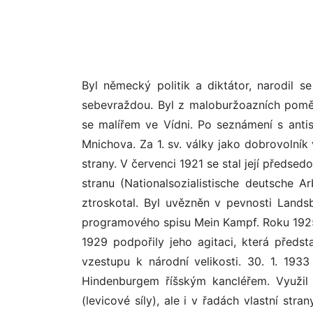
Byl německý politik a diktátor, narodil 
sebevraždou. Byl z maloburžoazních poměr
se malířem ve Vídni. Po seznámení s anti
Mnichova. Za 1. sv. války jako dobrovolní
strany. V červenci 1921 se stal její předs
stranu (Nationalsozialistische deutsche 
ztroskotal. Byl uvězněn v pevnosti Lands
programového spisu Mein Kampf. Roku 192
1929 podpořily jeho agitaci, která předs
vzestupu k národní velikosti. 30. 1. 1933
Hindenburgem říšským kancléřem. Využil
(levicové síly), ale i v řadách vlastní st