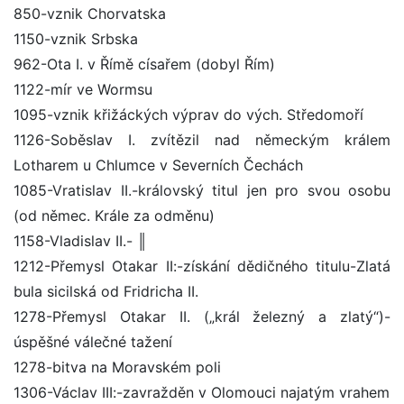
850-vznik Chorvatska
1150-vznik Srbska
962-Ota I. v Římě císařem (dobyl Řím)
1122-mír ve Wormsu
1095-vznik křižáckých výprav do vých. Středomoří
1126-Soběslav I. zvítězil nad německým králem
Lotharem u Chlumce v Severních Čechách
1085-Vratislav II.-královský titul jen pro svou osobu
(od němec. Krále za odměnu)
1158-Vladislav II.- ║
1212-Přemysl Otakar II:-získání dědičného titulu-Zlatá
bula sicilská od Fridricha II.
1278-Přemysl Otakar II. („král železný a zlatý“)-
úspěšné válečné tažení
1278-bitva na Moravském poli
1306-Václav III:-zavražděn v Olomouci najatým vrahem