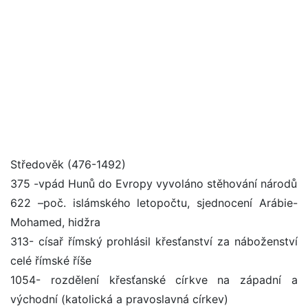
Středověk (476-1492)
375 -vpád Hunů do Evropy vyvoláno stěhování národů
622 –poč. islámského letopočtu, sjednocení Arábie-
Mohamed, hidžra
313- císař římský prohlásil křesťanství za náboženství
celé římské říše
1054- rozdělení křesťanské církve na západní a
východní (katolická a pravoslavná církev)