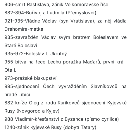
906-smrt Rastislava, zánik Velkomoravské říše
882-894-Bořivoj a Ludmila (Přemyslovci)
921-935-Vládne Václav (syn Vratislava), za něj vládla
Drahomíra-matka
935-zavražděn Václav svým bratrem Boleslavem ve
Staré Boleslavi
935-972-Boleslav I. Ukrutný
955-bitva na řece Lechu-porážka Maďarů, první král-
Ota I.
973-pražské biskupství
995-sjednocení Čech vyvražděním Slavníkovců na
hradě Libici
882-kníže Oleg z rodu Rurikovců-sjednocení Kyjevské
Rusy (Novgorod a Kyjev)
988-Vladimír-křesťanství z Byzance (písmo cyrilice)
1240-zánik Kyjevské Rusy (dobytí Tatary)