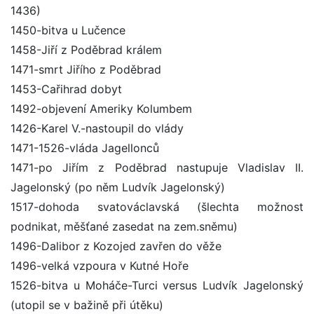
1436)
1450-bitva u Lučence
1458-Jiří z Poděbrad králem
1471-smrt Jiřího z Poděbrad
1453-Cařihrad dobyt
1492-objevení Ameriky Kolumbem
1426-Karel V.-nastoupil do vlády
1471-1526-vláda Jagellonců
1471-po Jiřím z Poděbrad nastupuje Vladislav II.
Jagelonský (po něm Ludvík Jagelonský)
1517-dohoda svatováclavská (šlechta možnost
podnikat, měšťané zasedat na zem.sněmu)
1496-Dalibor z Kozojed zavřen do věže
1496-velká vzpoura v Kutné Hoře
1526-bitva u Moháče-Turci versus Ludvík Jagelonský
(utopil se v bažině při útěku)