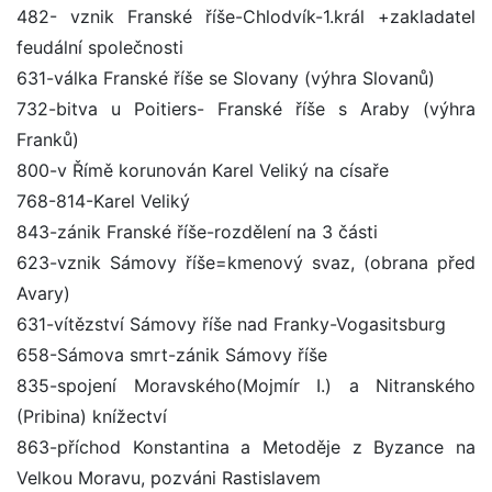
482- vznik Franské říše-Chlodvík-1.král +zakladatel
feudální společnosti
631-válka Franské říše se Slovany (výhra Slovanů)
732-bitva u Poitiers- Franské říše s Araby (výhra
Franků)
800-v Římě korunován Karel Veliký na císaře
768-814-Karel Veliký
843-zánik Franské říše-rozdělení na 3 části
623-vznik Sámovy říše=kmenový svaz, (obrana před
Avary)
631-vítězství Sámovy říše nad Franky-Vogasitsburg
658-Sámova smrt-zánik Sámovy říše
835-spojení Moravského(Mojmír I.) a Nitranského
(Pribina) knížectví
863-příchod Konstantina a Metoděje z Byzance na
Velkou Moravu, pozváni Rastislavem