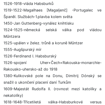
1526-1918-vláda Habsburků
1519-1522-Magalhaes [Magaljenč] -Portugalec ve
Španěl. Službách-1.plavba kolem světa
1450-Jan Guttenberg-vynález knihtisku
1524-1525-německá selská válka pod vládou
Műntzera
1525-upálen v želez. trůně a koruně Műntzer
1555-Augšpurský mír
1526-Ferdinand I. Habsburský
1526-spojení Uher+Čech+Rakouska-monarchie-
Rakousko-uhersko-až do 1918
1380-Kulikovské pole na Donu, Dimitrij Dónský se
snažil o ukončení placení daní Turkům
1609-Majestát Rudolfa II. (rovnost mezi katolíky a
nekatolíky)
1618-1648-Třicetiletá válka-Habsburkové versus