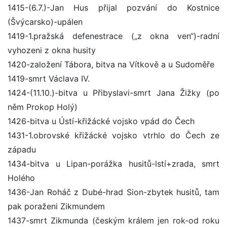
1415-(6.7.)-Jan Hus přijal pozvání do Kostnice
(Švýcarsko)-upálen
1419-1.pražská defenestrace („z okna ven“)-radní
vyhozeni z okna husity
1420-založení Tábora, bitva na Vítkově a u Sudoměře
1419-smrt Václava IV.
1424-(11.10.)-bitva u Přibyslavi-smrt Jana Žižky (po
něm Prokop Holý)
1426-bitva u Ústí-křižácké vojsko vpád do Čech
1431-1.obrovské křižácké vojsko vtrhlo do Čech ze
západu
1434-bitva u Lipan-porážka husitů-lstí+zrada, smrt
Holého
1436-Jan Roháč z Dubé-hrad Sion-zbytek husitů, tam
pak poraženi Zikmundem
1437-smrt Zikmunda (českým králem jen rok-od roku