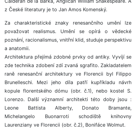
Calderan de la Barka, Angličan William Shakespeare. A
z České literatury je to Jan Amos Komenský.
Za charakteristické znaky renesančního umění lze
považovat realismus. Umění se opírá o vědecké
poznání, racionalismus, vnitřní klid, studuje perspektivu
a anatomii.
Architektura přejímá zdobné prvky od antiky. Vyvíjí se
zde technika zdobení zdí zvaná sgrafito. Zakladatelem
raně renesanční architektury ve Florencii byl Filippo
Brunelleschi. Mezi jeho díla patří kupříkladu návrh
kopule florentského dómu (obr. č.1), nebo kostel S.
Lorenzo. Další významní architekti této doby jsou :
Leone Battista Alberty, Donato Bramante,
Michelangelo Buonarroti schodiště knihovny
Laurenziany ve Florencii (obr. č.2), Bonifáce Wolmut.