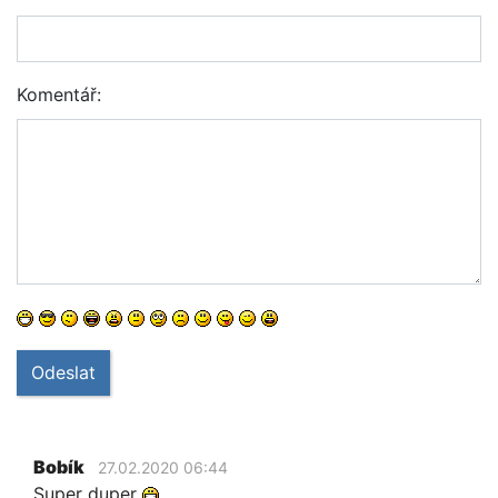
Komentář:
Odeslat
Bobík
27.02.2020 06:44
Super duper