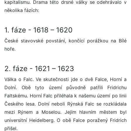
kapitalismu. Drama této drsné války se odehrávalo v
několika fázích:
1. fáze - 1618 – 1620
České stavovské povstání, končící porážkou na Bílé
hoře.
2. fáze - 1621 – 1623
Válka o Falc. Ve skutečnosti jde o dvě Falce, Horní a
Dolní. Obě tyto území původně patřili Fridrichu
Faltskému. Horní Falc přiléhala k našemu území po linii
Českého lesa. Dolní neboli Rýnská Falc se rozkládala
mezi Rýnem a Moselou. Jejím hlavním městem byl
universitní Heidelberg. O obě Falce poražený Fridrich
přišel.