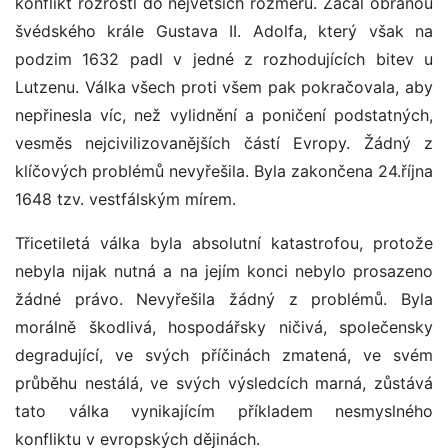
konflikt rozrostl do největších rozměrů. Začal obranou
švédského krále Gustava II. Adolfa, který však na
podzim 1632 padl v jedné z rozhodujících bitev u
Lutzenu. Válka všech proti všem pak pokračovala, aby
nepřinesla víc, než vylidnění a poničení podstatných,
vesměs nejcivilizovanějších částí Evropy. Žádný z
klíčových problémů nevyřešila. Byla zakončena 24.října
1648 tzv. vestfálským mírem.
Třicetiletá válka byla absolutní katastrofou, protože
nebyla nijak nutná a na jejím konci nebylo prosazeno
žádné právo. Nevyřešila žádný z problémů. Byla
morálně škodlivá, hospodářsky ničivá, společensky
degradující, ve svých příčinách zmatená, ve svém
průběhu nestálá, ve svých výsledcích marná, zůstává
tato válka vynikajícím příkladem nesmyslného
konfliktu v evropských dějinách.