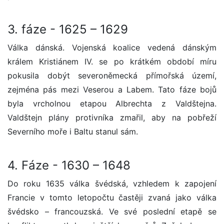
3. fáze - 1625 – 1629
Válka dánská. Vojenská koalice vedená dánským
králem Kristiánem IV. se po krátkém období míru
pokusila dobýt severoněmecká přímořská území,
zejména pás mezi Veserou a Labem. Tato fáze bojů
byla vrcholnou etapou Albrechta z Valdštejna.
Valdštejn plány protivníka zmařil, aby na pobřeží
Severního moře i Baltu stanul sám.
4. Fáze - 1630 – 1648
Do roku 1635 válka švédská, vzhledem k zapojení
Francie v tomto letopočtu častěji zvaná jako válka
švédsko – francouzská. Ve své poslední etapě se