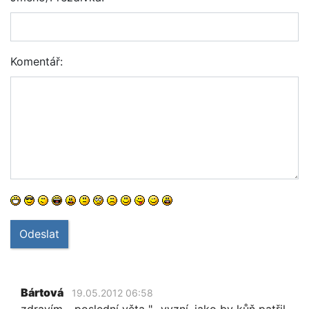
Komentář:
Odeslat
Bártová
19.05.2012 06:58
zdravím, ,,poslední věta "- vyzní, jako by kůň patřil