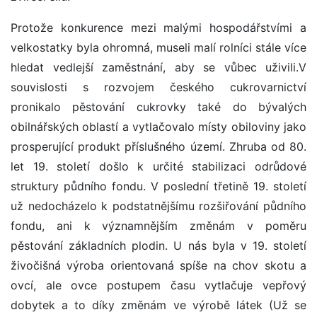
Protože konkurence mezi malými hospodářstvími a
velkostatky byla ohromná, museli malí rolníci stále více
hledat vedlejší zaměstnání, aby se vůbec uživili.V
souvislosti s rozvojem českého cukrovarnictví
pronikalo pěstování cukrovky také do bývalých
obilnářských oblastí a vytlačovalo místy obiloviny jako
prosperující produkt příslušného území. Zhruba od 80.
let 19. století došlo k určité stabilizaci odrůdové
struktury půdního fondu. V poslední třetině 19. století
už nedocházelo k podstatnějšímu rozšiřování půdního
fondu, ani k významnějším změnám v poměru
pěstování základních plodin. U nás byla v 19. století
živočišná výroba orientovaná spíše na chov skotu a
ovcí, ale ovce postupem času vytlačuje vepřový
dobytek a to díky změnám ve výrobě látek (Už se