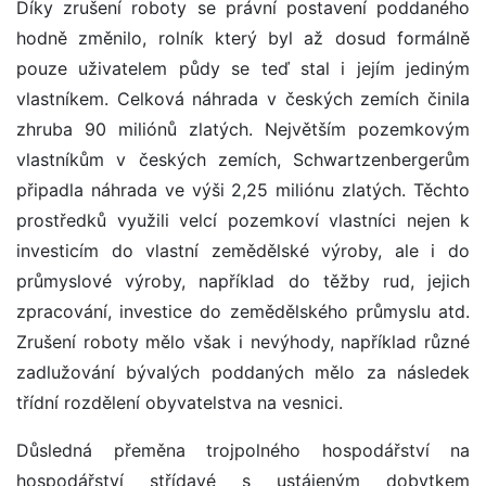
Díky zrušení roboty se právní postavení poddaného
hodně změnilo, rolník který byl až dosud formálně
pouze uživatelem půdy se teď stal i jejím jediným
vlastníkem. Celková náhrada v českých zemích činila
zhruba 90 miliónů zlatých. Největším pozemkovým
vlastníkům v českých zemích, Schwartzenbergerům
připadla náhrada ve výši 2,25 miliónu zlatých. Těchto
prostředků využili velcí pozemkoví vlastníci nejen k
investicím do vlastní zemědělské výroby, ale i do
průmyslové výroby, například do těžby rud, jejich
zpracování, investice do zemědělského průmyslu atd.
Zrušení roboty mělo však i nevýhody, například různé
zadlužování bývalých poddaných mělo za následek
třídní rozdělení obyvatelstva na vesnici.
Důsledná přeměna trojpolného hospodářství na
hospodářství střídavé s ustájeným dobytkem