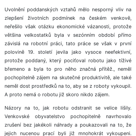
Uvolnění poddanských vztahů mělo nesporný vliv na
zlepšení životních podmínek na českém venkově,
neřešilo však otázku ekonomické vázanosti, protože
většina velkostatků byla v sezónním období přímo
závislá na robotní práci, tato práce se však v první
polovině 19. století jevila jako vysoce neefektivní,
protože poddaný, který pociťoval robotu jako tíživé
břemeno a byla to pro něho značná přítěž., neměl
pochopitelně zájem na skutečné produktivitě, ale také
neměl dost prostředků na to, aby se z roboty vykoupil.
A proto nemá o robotu již skoro nikdo zájem.
Názory na to, jak robotu odstranit se velice lišily.
Venkovské obyvatelstvo pochopitelně navrhovalo
zrušení bez jakékoli náhrady a poukazovali na to, že
jejich nucenou prací byli již mnohokrát vykoupeni.