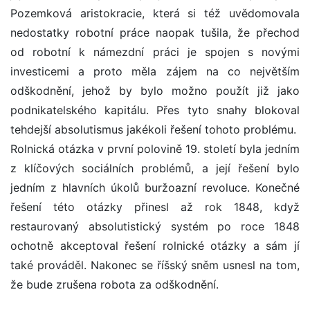
Pozemková aristokracie, která si též uvědomovala
nedostatky robotní práce naopak tušila, že přechod
od robotní k námezdní práci je spojen s novými
investicemi a proto měla zájem na co největším
odškodnění, jehož by bylo možno použít již jako
podnikatelského kapitálu. Přes tyto snahy blokoval
tehdejší absolutismus jakékoli řešení tohoto problému.
Rolnická otázka v první polovině 19. století byla jedním
z klíčových sociálních problémů, a její řešení bylo
jedním z hlavních úkolů buržoazní revoluce. Konečné
řešení této otázky přinesl až rok 1848, když
restaurovaný absolutistický systém po roce 1848
ochotně akceptoval řešení rolnické otázky a sám jí
také prováděl. Nakonec se říšský sněm usnesl na tom,
že bude zrušena robota za odškodnění.