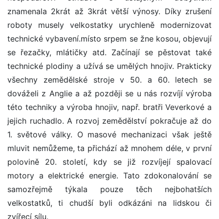
znamenala 2krát až 3krát větší výnosy. Díky zrušení
roboty musely velkostatky urychleně modernizovat
technické vybavení.místo srpem se žne kosou, objevují
se řezačky, mlátičky atd. Začínají se pěstovat také
technické plodiny a užívá se umělých hnojiv. Prakticky
všechny zemědělské stroje v 50. a 60. letech se
dováželi z Anglie a až později se u nás rozvíjí výroba
této techniky a výroba hnojiv, např. bratři Veverkové a
jejich ruchadlo. A rozvoj zemědělství pokračuje až do
1. světové války. O masové mechanizaci však ještě
mluvit nemůžeme, ta přichází až mnohem déle, v první
polovině 20. století, kdy se již rozvíjejí spalovací
motory a elektrické energie. Tato zdokonalování se
samozřejmě týkala pouze těch nejbohatších
velkostatků, ti chudší byli odkázáni na lidskou či
zvířecí sílu.