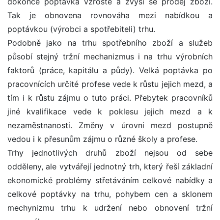
dokonce poptávka vzroste a zvýší se prodej zboží.
Tak je obnovena rovnováha mezi nabídkou a
poptávkou (výrobci a spotřebiteli) trhu.
Podobně jako na trhu spotřebního zboží a služeb
působí stejný tržní mechanizmus i na trhu výrobních
faktorů (práce, kapitálu a půdy). Velká poptávka po
pracovnících určité profese vede k růstu jejich mezd, a
tím i k růstu zájmu o tuto práci. Přebytek pracovníků
jiné kvalifikace vede k poklesu jejich mezd a k
nezaměstnanosti. Změny v úrovni mezd postupně
vedou i k přesunům zájmu o různé školy a profese.
Trhy jednotlivých druhů zboží nejsou od sebe
odděleny, ale vytvářejí jednotný trh, který řeší základní
ekonomické problémy střetáváním celkové nabídky a
celkové poptávky na trhu, pohybem cen a sklonem
mechynizmu trhu k udržení nebo obnovení tržní