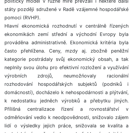
politický model v různé míře převzali i některé další
státy později sdružené v Radě vzájemné hospodářské
pomoci (RVHP).
Hlavní ekonomická rozhodnutí v centrálně řízených
ekonomikách zemí střední a východní Evropy byla
prováděna administrativně. Ekonomická kritéria byla
často přehlížena. Ceny, mzdy aj. zbožně peněžní
kategorie postrádaly svůj ekonomický obsah, a tak
neplnily svou úlohu pro efektivní rozložení a využívání
výrobních zdrojů, neumožńovaly racionální
rozhodování hospodářských subjektů (podniků i
domácností), docházelo k nehospodárnosti a plýtvání,
k nedostatku jedněch výrobků a přebytku jiných.
Přílišná centralizace řízení a rovnostářství v
odměńování vedlo k neodpovědnosti, snižovalo zájem
lidí o výsledky jejich práce, snižovala se kvalita a