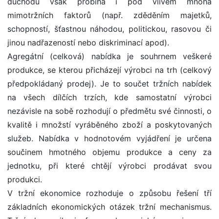
důchodu však probíhá i pod vlivem mnoha
mimotržních faktorů (např. zděděním majetků,
schopností, šťastnou náhodou, politickou, rasovou či
jinou nadřazeností nebo diskriminací apod).
Agregátní (celková) nabídka je souhrnem veškeré
produkce, se kterou přicházejí výrobci na trh (celkový
předpokládaný prodej). Je to součet tržních nabídek
na všech dílčích trzích, kde samostatní výrobci
nezávisle na sobě rozhodují o předmětu své činnosti, o
kvalitě i množstí vyráběného zboží a poskytovaných
služeb. Nabídka v hodnotovém vyjádření je určena
součinem hmotného objemu produkce a ceny za
jednotku, při které chtějí výrobci prodávat svou
produkci.
V tržní ekonomice rozhoduje o způsobu řešení tří
základních ekonomických otázek tržní mechanismus.