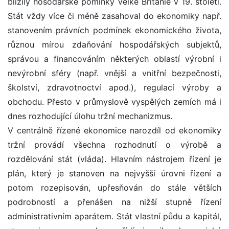
blížily hosodářské pomínky Velké Británie v 19. století.
Stát vždy více či méně zasahoval do ekonomiky např.
stanovením právních podmínek ekonomického života,
různou mírou zdaňování hospodářských subjektů,
správou a financováním některých oblastí výrobní i
nevýrobní sféry (např. vnější a vnitřní bezpečnosti,
školství, zdravotnoctví apod.), regulací výroby a
obchodu. Přesto v průmyslově vyspělých zemích má i
dnes rozhodující úlohu tržní mechanizmus.
V centrálně řízené ekonomice narozdíl od ekonomiky
tržní provádí všechna rozhodnutí o výrobě a
rozdělování stát (vláda). Hlavním nástrojem řízení je
plán, který je stanoven na nejvyšší úrovni řízení a
potom rozepisován, upřesňován do stále větších
podrobností a přenášen na nižší stupně řízení
administrativním aparátem. Stát vlastní půdu a kapitál,