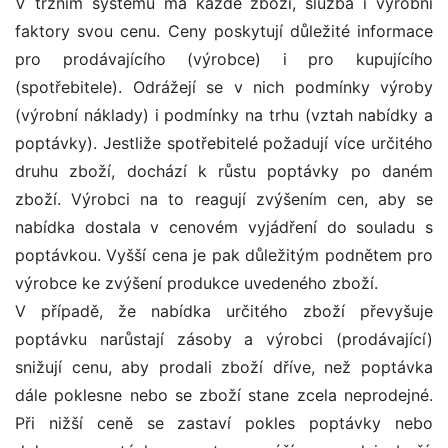
V tržním systému má každé zboží, služba i výrobní
faktory svou cenu. Ceny poskytují důležité informace
pro prodávajícího (výrobce) i pro kupujícího
(spotřebitele). Odrážejí se v nich podmínky výroby
(výrobní náklady) i podmínky na trhu (vztah nabídky a
poptávky). Jestliže spotřebitelé požadují více určitého
druhu zboží, dochází k růstu poptávky po daném
zboží. Výrobci na to reagují zvýšením cen, aby se
nabídka dostala v cenovém vyjádření do souladu s
poptávkou. Vyšší cena je pak důležitým podnětem pro
výrobce ke zvýšení produkce uvedeného zboží.
V případě, že nabídka určitého zboží převyšuje
poptávku narůstají zásoby a výrobci (prodávající)
snižují cenu, aby prodali zboží dříve, než poptávka
dále poklesne nebo se zboží stane zcela neprodejné.
Při nižší ceně se zastaví pokles poptávky nebo