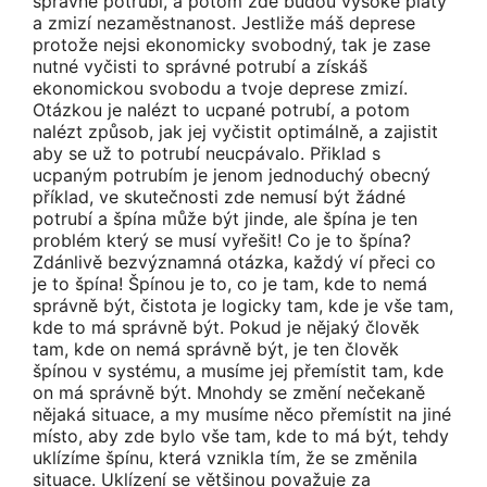
správné potrubí, a potom zde budou vysoké platy
a zmizí nezaměstnanost. Jestliže máš deprese
protože nejsi ekonomicky svobodný, tak je zase
nutné vyčisti to správné potrubí a získáš
ekonomickou svobodu a tvoje deprese zmizí.
Otázkou je nalézt to ucpané potrubí, a potom
nalézt způsob, jak jej vyčistit optimálně, a zajistit
aby se už to potrubí neucpávalo. Přiklad s
ucpaným potrubím je jenom jednoduchý obecný
příklad, ve skutečnosti zde nemusí být žádné
potrubí a špína může být jinde, ale špína je ten
problém který se musí vyřešit! Co je to špína?
Zdánlivě bezvýznamná otázka, každý ví přeci co
je to špína! Špínou je to, co je tam, kde to nemá
správně být, čistota je logicky tam, kde je vše tam,
kde to má správně být. Pokud je nějaký člověk
tam, kde on nemá správně být, je ten člověk
špínou v systému, a musíme jej přemístit tam, kde
on má správně být. Mnohdy se změní nečekaně
nějaká situace, a my musíme něco přemístit na jiné
místo, aby zde bylo vše tam, kde to má být, tehdy
uklízíme špínu, která vznikla tím, že se změnila
situace. Uklízení se většinou považuje za