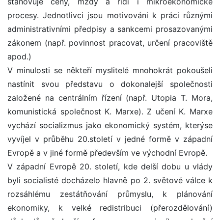
stanovuje ceny, mzdy a řídí i mikroekonomické
procesy. Jednotlivci jsou motivováni k práci různými
administrativními předpisy a sankcemi prosazovanými
zákonem (např. povinnost pracovat, určení pracoviště
apod.)
V minulosti se někteří myslitelé mnohokrát pokoušeli
nastínit svou představu o dokonalejší společnosti
založené na centrálním řízení (např. Utopia T. Mora,
komunistická společnost K. Marxe). Z učení K. Marxe
vychází socializmus jako ekonomický systém, kterýse
vyvíjel v průběhu 20.století v jedné formě v západní
Evropě a v jiné formě především ve východní Evropě.
V západní Evropě 20. století, kde delší dobu u vlády
byli socialisté docházelo hlavně po 2. světové válce k
rozsáhlému zestátňování průmyslu, k plánování
ekonomiky, k velké redistribuci (přerozdělování)