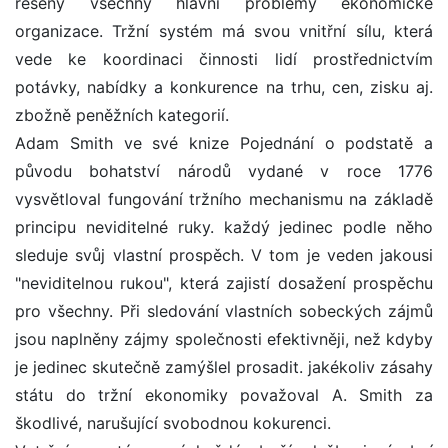
řešeny všechny hlavní problémy ekonomické
organizace. Tržní systém má svou vnitřní sílu, která
vede ke koordinaci činnosti lidí prostřednictvím
potávky, nabídky a konkurence na trhu, cen, zisku aj.
zbožně peněžních kategorií.
Adam Smith ve své knize Pojednání o podstatě a
původu bohatství národů vydané v roce 1776
vysvětloval fungování tržního mechanismu na základě
principu neviditelné ruky. každý jedinec podle něho
sleduje svůj vlastní prospěch. V tom je veden jakousi
"neviditelnou rukou", která zajistí dosažení prospěchu
pro všechny. Při sledování vlastních sobeckých zájmů
jsou naplněny zájmy společnosti efektivněji, než kdyby
je jedinec skutečně zamýšlel prosadit. jakékoliv zásahy
státu do tržní ekonomiky považoval A. Smith za
škodlivé, narušující svobodnou kokurenci.