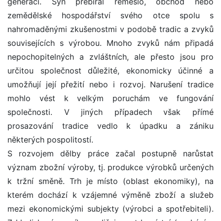
generaci. Syn přebíral řemeslo, obchod nebo
zemědělské hospodářství svého otce spolu s
nahromaděnými zkušenostmi v podobě tradic a zvyků
souvisejících s výrobou. Mnoho zvyků nám připadá
nepochopitelných a zvláštních, ale přesto jsou pro
určitou společnost důležité, ekonomicky účinné a
umožňují její přežití nebo i rozvoj. Narušení tradice
mohlo vést k velkým poruchám ve fungování
společnosti. V jiných případech však přímé
prosazování tradice vedlo k úpadku a zániku
některých pospolitostí.
S rozvojem dělby práce začal postupně narůstat
význam zbožní výroby, tj. produkce výrobků určených
k tržní směně. Trh je místo (oblast ekonomiky), na
kterém dochází k vzájemné výměně zboží a služeb
mezi ekonomickými subjekty (výrobci a spotřebiteli).