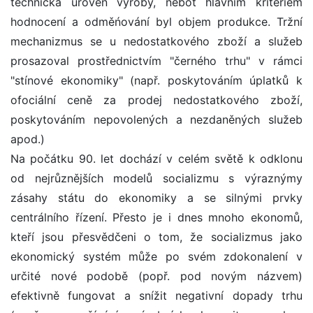
technická úroveň výroby, neboť hlavním kritériem
hodnocení a odměńování byl objem produkce. Tržní
mechanizmus se u nedostatkového zboží a služeb
prosazoval prostřednictvím "černého trhu" v rámci
"stínové ekonomiky" (např. poskytováním úplatků k
ofociální ceně za prodej nedostatkového zboží,
poskytováním nepovolených a nezdaněných služeb
apod.)
Na počátku 90. let dochází v celém světě k odklonu
od nejrůznějších modelů socializmu s výraznýmy
zásahy státu do ekonomiky a se silnými prvky
centrálního řízení. Přesto je i dnes mnoho ekonomů,
kteří jsou přesvědčeni o tom, že socializmus jako
ekonomický systém může po svém zdokonalení v
určité nové podobě (popř. pod novým názvem)
efektivně fungovat a snížit negativní dopady trhu