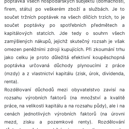
poptávka všech hospodářských subjektů (domácností,
firem, státu) po veškerém zboží a službách. Je to
součet tržních poptávek na všech dílčích trzích, to je
součet poptávky po spotřebních předmětech a
kapitálových statcích. Jde tedy o souhrn všech
zamýšlených nákupů, jejichž skutečný rozsah je však
omezen peněžními zdroji kupujících. Při zkoumání trhu
jako celku je proto důležitá efektivní koupěschopná
poptávka určovaná důchody plynoucími z práce
(mzdy) a z vlastnictví kapitálu (zisk, úrok, dividenda,
renta).
Rozdělovaní důchodů mezi obyvatelstvo zavisí na
rozsahu výrobních faktorů (na množství a kvalitě
práce, na velikosti kapitálu a na rozsahu půdy), ale i na
cenách jednotlivých výrobních faktorů (na úrovni
mezd, zisku a pozemkové renty). Rozdělování