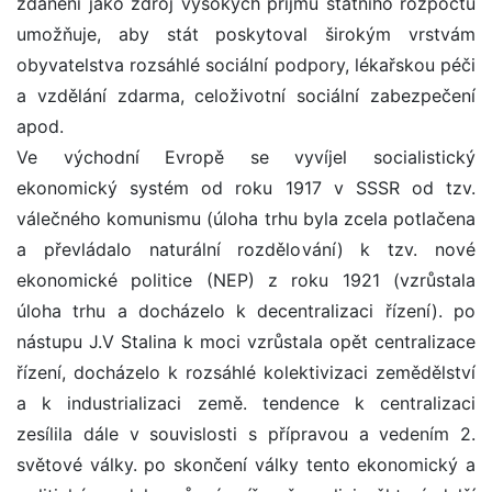
zdanění jako zdroj vysokých příjmů státního rozpočtu
umožňuje, aby stát poskytoval širokým vrstvám
obyvatelstva rozsáhlé sociální podpory, lékařskou péči
a vzdělání zdarma, celoživotní sociální zabezpečení
apod.
Ve východní Evropě se vyvíjel socialistický
ekonomický systém od roku 1917 v SSSR od tzv.
válečného komunismu (úloha trhu byla zcela potlačena
a převládalo naturální rozdělování) k tzv. nové
ekonomické politice (NEP) z roku 1921 (vzrůstala
úloha trhu a docházelo k decentralizaci řízení). po
nástupu J.V Stalina k moci vzrůstala opět centralizace
řízení, docházelo k rozsáhlé kolektivizaci zemědělství
a k industrializaci země. tendence k centralizaci
zesílila dále v souvislosti s přípravou a vedením 2.
světové války. po skončení války tento ekonomický a