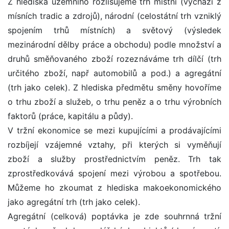
Z hlediska územního rozlišujeme trh místní (vychází z
mísních tradic a zdrojů), národní (celostátní trh vzniklý
spojením trhů místních) a světový (výsledek
mezinárodní dělby práce a obchodu) podle množství a
druhů směňovaného zboží rozeznáváme trh dílčí (trh
určitého zboží, např automobilů a pod.) a agregátní
(trh jako celek). Z hlediska předmětu směny hovoříme
o trhu zboží a služeb, o trhu peněz a o trhu výrobních
faktorů (práce, kapitálu a půdy).
V tržní ekonomice se mezi kupujícími a prodávajícími
rozbíjejí vzájemné vztahy, při kterých si vyměňují
zboží a služby prostřednictvím peněz. Trh tak
zprostředkovává spojení mezi výrobou a spotřebou.
Můžeme ho zkoumat z hlediska makoekonomického
jako agregátní trh (trh jako celek).
Agregátní (celková) poptávka je zde souhrnná tržní