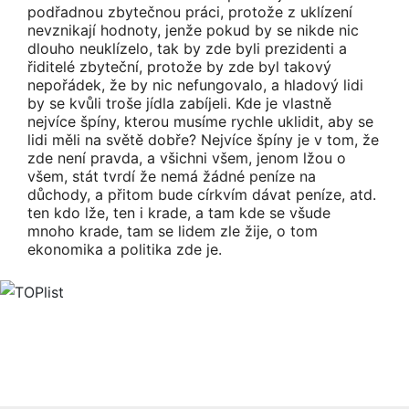
podřadnou zbytečnou práci, protože z uklízení
nevznikají hodnoty, jenže pokud by se nikde nic
dlouho neuklízelo, tak by zde byli prezidenti a
řiditelé zbyteční, protože by zde byl takový
nepořádek, že by nic nefungovalo, a hladový lidi
by se kvůli troše jídla zabíjeli. Kde je vlastně
nejvíce špíny, kterou musíme rychle uklidit, aby se
lidi měli na světě dobře? Nejvíce špíny je v tom, že
zde není pravda, a všichni všem, jenom lžou o
všem, stát tvrdí že nemá žádné peníze na
důchody, a přitom bude církvím dávat peníze, atd.
ten kdo lže, ten i krade, a tam kde se všude
mnoho krade, tam se lidem zle žije, o tom
ekonomika a politika zde je.