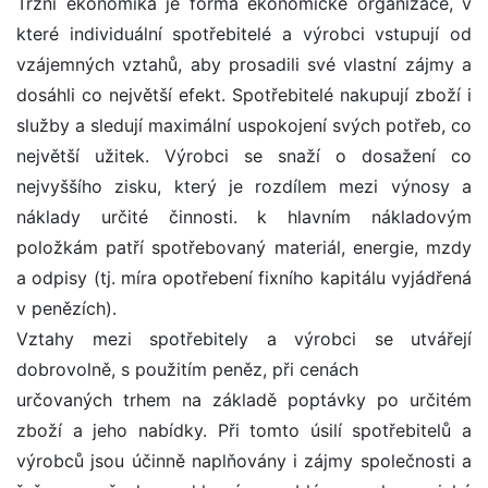
Tržní ekonomika je forma ekonomické organizace, v
které individuální spotřebitelé a výrobci vstupují od
vzájemných vztahů, aby prosadili své vlastní zájmy a
dosáhli co největší efekt. Spotřebitelé nakupují zboží i
služby a sledují maximální uspokojení svých potřeb, co
největší užitek. Výrobci se snaží o dosažení co
nejvyššího zisku, který je rozdílem mezi výnosy a
náklady určité činnosti. k hlavním nákladovým
položkám patří spotřebovaný materiál, energie, mzdy
a odpisy (tj. míra opotřebení fixního kapitálu vyjádřená
v penězích).
Vztahy mezi spotřebitely a výrobci se utvářejí
dobrovolně, s použitím peněz, při cenách
určovaných trhem na základě poptávky po určitém
zboží a jeho nabídky. Při tomto úsilí spotřebitelů a
výrobců jsou účinně naplňovány i zájmy společnosti a