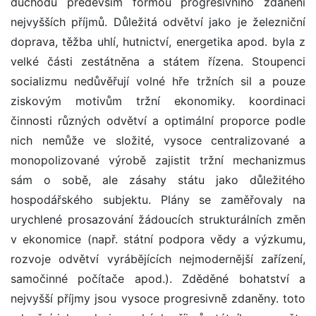
důchodů především formou progresivního zdanění
nejvyšších příjmů. Důležitá odvětví jako je železniční
doprava, těžba uhlí, hutnictví, energetika apod. byla z
velké části zestátněna a státem řízena. Stoupenci
socializmu nedůvěřují volné hře tržních sil a pouze
ziskovým motivům tržní ekonomiky. koordinaci
činnosti různých odvětví a optimální proporce podle
nich nemůže ve složité, vysoce centralizované a
monopolizované výrobě zajistit tržní mechanizmus
sám o sobě, ale zásahy státu jako důležitého
hospodářského subjektu. Plány se zaměřovaly na
urychlené prosazování žádoucích strukturálních změn
v ekonomice (např. státní podpora vědy a výzkumu,
rozvoje odvětví vyrábějících nejmodernější zařízení,
samočinné počítače apod.). Zděděné bohatství a
nejvyšší příjmy jsou vysoce progresivně zdaněny. toto