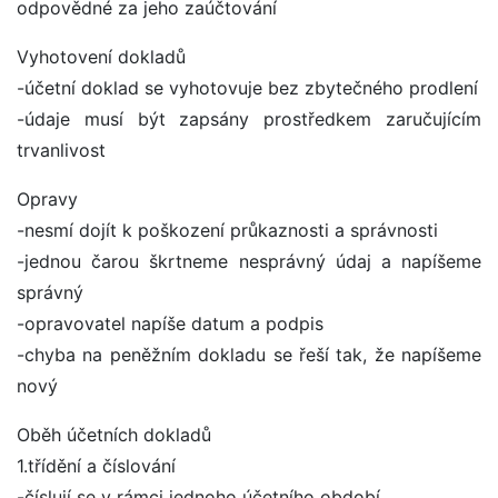
odpovědné za jeho zaúčtování
Vyhotovení dokladů
-účetní doklad se vyhotovuje bez zbytečného prodlení
-údaje musí být zapsány prostředkem zaručujícím
trvanlivost
Opravy
-nesmí dojít k poškození průkaznosti a správnosti
-jednou čarou škrtneme nesprávný údaj a napíšeme
správný
-opravovatel napíše datum a podpis
-chyba na peněžním dokladu se řeší tak, že napíšeme
nový
Oběh účetních dokladů
1.třídění a číslování
-číslují se v rámci jednoho účetního období