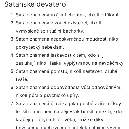
Satanské devatero
Satan znamená ukájení choutek, nikoli odříkání.
Satan znamená živoucí existenci, nikoli
vymyšlené spirituální báchorky.
Satan znamená neposkvrněnou moudrost, nikoli
pokrytecký sebeklam.
Satan znamená laskavost,k těm, kdo si ji
zasluhují, nikoli lásku, vyplýtvanou na nevděčníky.
Satan znamená pomstu, nikoli nastavení druhé
tváře.
Satan znamená odpovědnost vůči odpovědným,
nikoli péči o psychické upíry.
Satan znamená člověka jako pouhé zvíře, někdy
lepšího, mnohem častěji však horšího než ti, kdo
kráčejí po čtyřech, člověka, jenž se díky
božskému, duchovnímu a intelektuálnímu vývoji