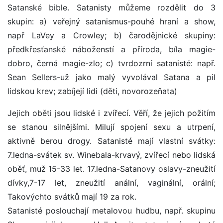
Satanské bible. Satanisty můžeme rozdělit do 3
skupin: a) veřejný satanismus-pouhé hraní a show,
např LaVey a Crowley; b) čarodějnické skupiny:
předkřesťanské náboženstí a příroda, bíla magie-
dobro, černá magie-zlo; c) tvrdozrní satanisté: např.
Sean Sellers-už jako malý vyvolával Satana a pil
lidskou krev; zabíjejí lidi (děti, novorozeňata)
Jejich oběti jsou lidské i zvířecí. Věří, že jejich požitím
se stanou silnějšími. Milují spojení sexu a utrpení,
aktivně berou drogy. Satanisté mají vlastní svátky:
7.ledna-svátek sv. Winebala-krvavý, zvířecí nebo lidská
oběť, muž 15-33 let. 17.ledna-Satanovy oslavy-zneužití
dívky,7-17 let, zneužití anální, vaginální, orální;
Takovýchto svátků mají 19 za rok.
Satanisté poslouchají metalovou hudbu, např. skupinu