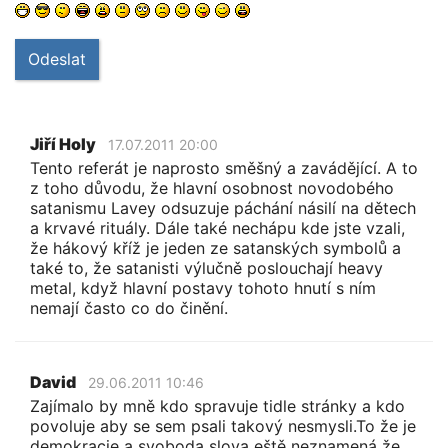
Odeslat
Jiří Holy
17.07.2011 20:00
Tento referát je naprosto směšný a zavádějící. A to
z toho důvodu, že hlavní osobnost novodobého
satanismu Lavey odsuzuje páchání násilí na dětech
a krvavé rituály. Dále také nechápu kde jste vzali,
že hákový kříž je jeden ze satanských symbolů a
také to, že satanisti výlučně poslouchají heavy
metal, když hlavní postavy tohoto hnutí s ním
nemají často co do činění.
David
29.06.2011 10:46
Zajímalo by mně kdo spravuje tidle stránky a kdo
povoluje aby se sem psali takový nesmysli.To že je
demokracie a svoboda slova eště neznamená že