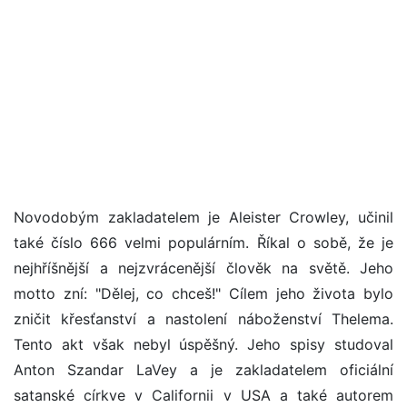
Novodobým zakladatelem je Aleister Crowley, učinil
také číslo 666 velmi populárním. Říkal o sobě, že je
nejhříšnější a nejzvrácenější člověk na světě. Jeho
motto zní: "Dělej, co chceš!" Cílem jeho života bylo
zničit křesťanství a nastolení náboženství Thelema.
Tento akt však nebyl úspěšný. Jeho spisy studoval
Anton Szandar LaVey a je zakladatelem oficiální
satanské církve v Californii v USA a také autorem