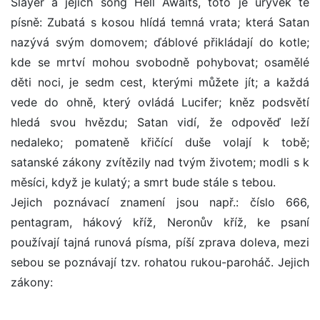
Slayer a jejich song Hell Awaits, toto je úryvek té
písně: Zubatá s kosou hlídá temná vrata; která Satan
nazývá svým domovem; ďáblové přikládají do kotle;
kde se mrtví mohou svobodně pohybovat; osamělé
děti noci, je sedm cest, kterými můžete jít; a každá
vede do ohně, který ovládá Lucifer; kněz podsvětí
hledá svou hvězdu; Satan vidí, že odpověď leží
nedaleko; pomateně křičící duše volají k tobě;
satanské zákony zvítězily nad tvým životem; modli s k
měsíci, když je kulatý; a smrt bude stále s tebou.
Jejich poznávací znamení jsou např.: číslo 666,
pentagram, hákový kříž, Neronův kříž, ke psaní
používají tajná runová písma, píší zprava doleva, mezi
sebou se poznávají tzv. rohatou rukou-paroháč. Jejich
zákony: