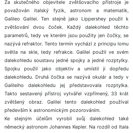
Za skutečného objevitele zvětšovacího přístroje je
považován italský fyzik, astronom a matematik,
Galileo Galilei. Ten stejně jako Lippershey použil k
zvětšování dvou čoček. Každý dalekohled těchto
parametrů, tedy ve kterém jsou použity jen čočky, se
nazývá refraktor. Tento termín vychází z principu lomu
světla na skle, tedy refrakce. Galilei použil ve svém
dalekohledu soustavu jedné spojky a jedné rozptylky.
Spojku použil jako objektiv a umístil ji dopředu
dalekohledu. Druhá čočka se nazývá okulár a tedy v
Galileiho dalekohledu jej představovala rozptylka.
Takto sestavený přístroj vytvářel vzpřímený, 33 krát
zvětšený obraz. Galilei tento dalekohled používal
především k astronomickým pozorováním.
Ke stejným účelům vyrobil svůj dalekohled také
německý astronom Johannes Kepler. Na rozdíl od Itala