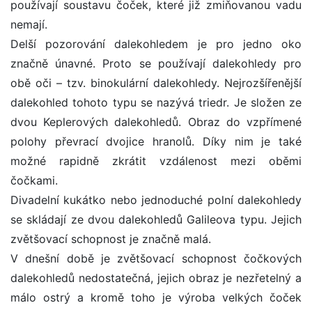
používají soustavu čoček, které již zmiňovanou vadu
nemají.
Delší pozorování dalekohledem je pro jedno oko
značně únavné. Proto se používají dalekohledy pro
obě oči – tzv. binokulární dalekohledy. Nejrozšířenější
dalekohled tohoto typu se nazývá triedr. Je složen ze
dvou Keplerových dalekohledů. Obraz do vzpřímené
polohy převrací dvojice hranolů. Díky nim je také
možné rapidně zkrátit vzdálenost mezi oběmi
čočkami.
Divadelní kukátko nebo jednoduché polní dalekohledy
se skládají ze dvou dalekohledů Galileova typu. Jejich
zvětšovací schopnost je značně malá.
V dnešní době je zvětšovací schopnost čočkových
dalekohledů nedostatečná, jejich obraz je nezřetelný a
málo ostrý a kromě toho je výroba velkých čoček