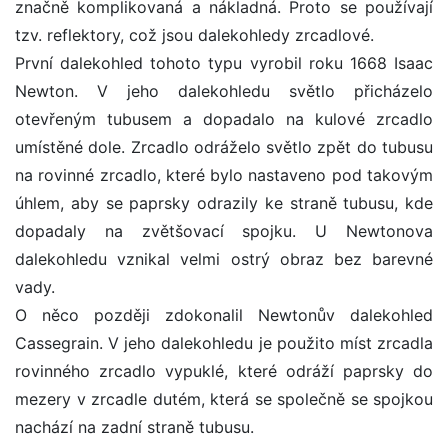
značně komplikovaná a nákladná. Proto se používají
tzv. reflektory, což jsou dalekohledy zrcadlové.
První dalekohled tohoto typu vyrobil roku 1668 Isaac
Newton. V jeho dalekohledu světlo přicházelo
otevřeným tubusem a dopadalo na kulové zrcadlo
umístěné dole. Zrcadlo odráželo světlo zpět do tubusu
na rovinné zrcadlo, které bylo nastaveno pod takovým
úhlem, aby se paprsky odrazily ke straně tubusu, kde
dopadaly na zvětšovací spojku. U Newtonova
dalekohledu vznikal velmi ostrý obraz bez barevné
vady.
O něco později zdokonalil Newtonův dalekohled
Cassegrain. V jeho dalekohledu je použito míst zrcadla
rovinného zrcadlo vypuklé, které odráží paprsky do
mezery v zrcadle dutém, která se společně se spojkou
nachází na zadní straně tubusu.