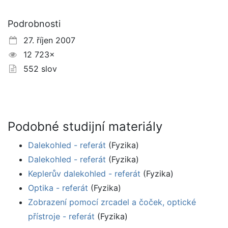
Podrobnosti
27. říjen 2007
12 723×
552 slov
Podobné studijní materiály
Dalekohled - referát
(Fyzika)
Dalekohled - referát
(Fyzika)
Keplerův dalekohled - referát
(Fyzika)
Optika - referát
(Fyzika)
Zobrazení pomocí zrcadel a čoček, optické
přístroje - referát
(Fyzika)