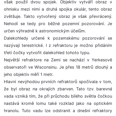
však použil dvou spojek. Objektiv vytváří obraz v
ohnisku mezi nimi a druhá spojka okulár, tento obraz
zvětšuje. Takto vytvořený obraz je však převrácený.
Nehodí se tedy pro běžné pozemní pozorování. Je
určen výhradně k astronomickým účelům.
Dalekohledy určené k pozemskému pozorování se
nazývají terestrické. I z refraktoru je možno přidáním
třetí čočky vytvořit dalekohled tohoto typu.
Největší refraktore na Zemi se nachází v Yerkesově
observatoři ve Wisconsinu. Je přes 18 metrů dlouhý a
jeho objektiv měří 1 metr.
Hlavní nevýhodou prvních refraktorů spočívala v tom,
že byl obraz na okrajích zbarven. Tato tzv. barevná
vada vzniká tím, že při průchodu bílého světla čočkou
nastává kromě lomu také rozklad jako na optickém
hranolu. Tuto vadu lze odstranit a dnešní refraktory