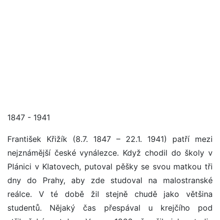
1847 - 1941
František Křižík (8.7. 1847 – 22.1. 1941) patří mezi
nejznámější české vynálezce. Když chodil do školy v
Plánici v Klatovech, putoval pěšky se svou matkou tři
dny do Prahy, aby zde studoval na malostranské
reálce. V té době žil stejně chudě jako většina
studentů. Nějaký čas přespával u krejčího pod