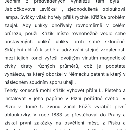
Jedním z předváděných vynálezů tam byla i
Jabločkovova „svíčka“ , zjednodušená oblouková
lampa. Svíčky však hořely příliš rychle. Křižíka problém
zaujal. Aby uhlíky ohořívaly rovnoměrně v celém
průřezu, použil Křižík místo rovnoběžně vedle sebe
postavených uhlíků uhlíky proti sobě skloněné.
Sklápění uhlíků k sobě a udržování stejné vzdálenosti
mezi jejich konci vyřešil dvojitým vinutím magnetické
cívky dráty různých průměrů, což je podstata
vynálezu, na který obdržel v Německu patent a který v
následném soudním sporu uhájil.
Tehdy konečně mohl Křižík vyhovět přání L. Pieteho a
instalovat v jeho papírně v Plzni pořádné světlo. V
Plzni v domě U zvonu začal Křižík vyrábět první
obloukovky. V roce 1883 se přestěhoval do Prahy a
získal první zakázky na osvětlení měst, z Písku a