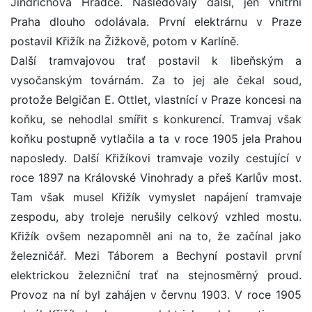
Jindřichova Hradce. Následovaly další, jen vnitřní
Praha dlouho odolávala. První elektrárnu v Praze
postavil Křižík na Žižkově, potom v Karlíně.
Další tramvajovou trať postavil k libeňským a
vysočanským továrnám. Za to jej ale čekal soud,
protože Belgičan E. Ottlet, vlastnící v Praze koncesi na
koňku, se nehodlal smířit s konkurencí. Tramvaj však
koňku postupně vytlačila a ta v roce 1905 jela Prahou
naposledy. Další Křižíkovi tramvaje vozily cestující v
roce 1897 na Královské Vinohrady a přeš Karlův most.
Tam však musel Křižík vymyslet napájení tramvaje
zespodu, aby troleje nerušily celkový vzhled mostu.
Křižík ovšem nezapomněl ani na to, že začínal jako
železničář. Mezi Táborem a Bechyní postavil první
elektrickou železniční trať na stejnosměrný proud.
Provoz na ní byl zahájen v červnu 1903. V roce 1905