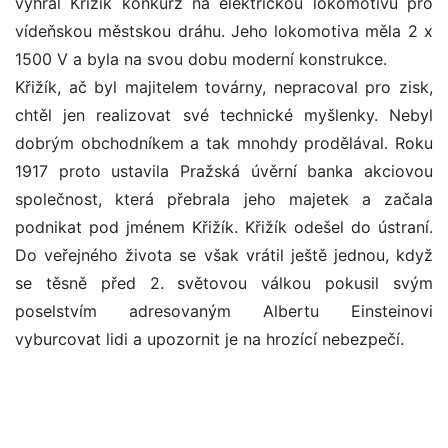
vyhrál Křižík konkurz na elektrickou lokomotivu pro
vídeňskou městskou dráhu. Jeho lokomotiva měla 2 x
1500 V a byla na svou dobu moderní konstrukce.
Křižík, ač byl majitelem továrny, nepracoval pro zisk,
chtěl jen realizovat své technické myšlenky. Nebyl
dobrým obchodníkem a tak mnohdy prodělával. Roku
1917 proto ustavila Pražská úvěrní banka akciovou
společnost, která přebrala jeho majetek a začala
podnikat pod jménem Křižík. Křižík odešel do ústraní.
Do veřejného života se však vrátil ještě jednou, když
se těsně před 2. světovou válkou pokusil svým
poselstvím adresovaným Albertu Einsteinovi
vyburcovat lidi a upozornit je na hrozící nebezpečí.