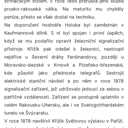
střihačským stolem. V roce 1866 přerušila jeho studia
prusko-rakouská válka. Na maturitu mu chyběly
peníze, přesto se však dostal na techniku.
Na doporučení hodináře Holuba byl zaměstnán v
Kaufmannově dílně. S ní byl spojen i první úspěch,
když se mu podařilo opravit železniční signalizační
přístroje. Křižík pak odešel k železnici, nastoupil
nejdříve u Severní dráhy Ferdinandovy, později u
Moravsko-slezské v Krnově a Plzeňsko-březenské,
kde působil jako přednosta telegrafů. Sestrojil
elektrické staniční návěstí a po něm v roce 1878
signalizační zařízení, jež udržovalo jedoucí za sebou v
patřičné vzdálenosti. Zařízení se postupně uplatnilo v
celém Rakousku-Uhersku, ale i ve Svatogotthardském
tunelu ve Švýcarsku.
V roce 1878 navštívil Křižík Světovou výstavu v Paříži.