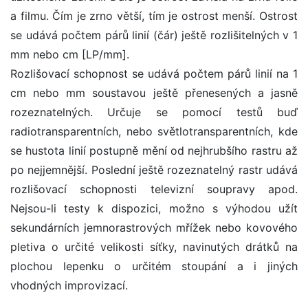
a filmu. Čím je zrno větší, tím je ostrost menší. Ostrost
se udává počtem párů linií (čár) ještě rozlišitelných v 1
mm nebo cm [LP/mm].
Rozlišovací schopnost se udává počtem párů linií na 1
cm nebo mm soustavou ještě přenesených a jasně
rozeznatelných. Určuje se pomocí testů buď
radiotransparentních, nebo světlotransparentních, kde
se hustota linií postupně mění od nejhrubšího rastru až
po nejjemnější. Poslední ještě rozeznatelný rastr udává
rozlišovací schopnosti televizní soupravy apod.
Nejsou-li testy k dispozici, možno s výhodou užít
sekundárních jemnorastrových mřížek nebo kovového
pletiva o určité velikosti síťky, navinutých drátků na
plochou lepenku o určitém stoupání a i jiných
vhodných improvizací.