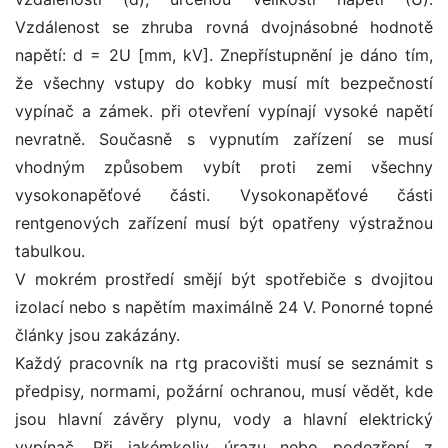
Vzdálenost se zhruba rovná dvojnásobné hodnotě
napětí: d = 2U [mm, kV]. Znepřístupnění je dáno tím,
že všechny vstupy do kobky musí mít bezpečností
vypínač a zámek. při otevření vypínají vysoké napětí
nevratně. Současně s vypnutím zařízení se musí
vhodným způsobem vybít proti zemi všechny
vysokonapěťové části. Vysokonapěťové části
rentgenových zařízení musí být opatřeny výstražnou
tabulkou.
V mokrém prostředí smějí být spotřebiče s dvojitou
izolací nebo s napětím maximálně 24 V. Ponorné topné
články jsou zakázány.
Každý pracovník na rtg pracovišti musí se seznámit s
předpisy, normami, požární ochranou, musí vědět, kde
jsou hlavní závěry plynu, vody a hlavní elektrický
vypínač. Při jakémkoliv úrazu nebo podezření z