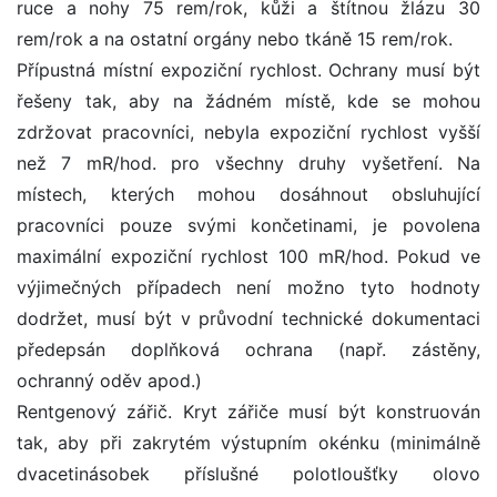
ruce a nohy 75 rem/rok, kůži a štítnou žlázu 30
rem/rok a na ostatní orgány nebo tkáně 15 rem/rok.
Přípustná místní expoziční rychlost. Ochrany musí být
řešeny tak, aby na žádném místě, kde se mohou
zdržovat pracovníci, nebyla expoziční rychlost vyšší
než 7 mR/hod. pro všechny druhy vyšetření. Na
místech, kterých mohou dosáhnout obsluhující
pracovníci pouze svými končetinami, je povolena
maximální expoziční rychlost 100 mR/hod. Pokud ve
výjimečných případech není možno tyto hodnoty
dodržet, musí být v průvodní technické dokumentaci
předepsán doplňková ochrana (např. zástěny,
ochranný oděv apod.)
Rentgenový zářič. Kryt zářiče musí být konstruován
tak, aby při zakrytém výstupním okénku (minimálně
dvacetinásobek příslušné polotloušťky olovo