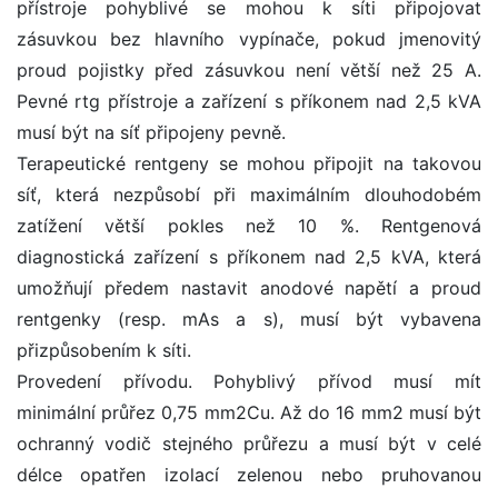
přístroje pohyblivé se mohou k síti připojovat
zásuvkou bez hlavního vypínače, pokud jmenovitý
proud pojistky před zásuvkou není větší než 25 A.
Pevné rtg přístroje a zařízení s příkonem nad 2,5 kVA
musí být na síť připojeny pevně.
Terapeutické rentgeny se mohou připojit na takovou
síť, která nezpůsobí při maximálním dlouhodobém
zatížení větší pokles než 10 %. Rentgenová
diagnostická zařízení s příkonem nad 2,5 kVA, která
umožňují předem nastavit anodové napětí a proud
rentgenky (resp. mAs a s), musí být vybavena
přizpůsobením k síti.
Provedení přívodu. Pohyblivý přívod musí mít
minimální průřez 0,75 mm2Cu. Až do 16 mm2 musí být
ochranný vodič stejného průřezu a musí být v celé
délce opatřen izolací zelenou nebo pruhovanou