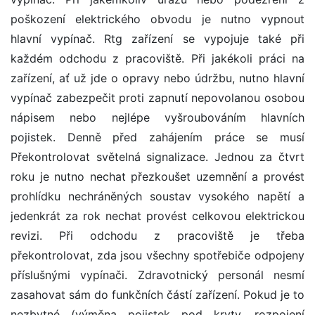
poškození elektrického obvodu je nutno vypnout
hlavní vypínač. Rtg zařízení se vypojuje také při
každém odchodu z pracoviště. Při jakékoli práci na
zařízení, ať už jde o opravy nebo údržbu, nutno hlavní
vypínač zabezpečit proti zapnutí nepovolanou osobou
nápisem nebo nejlépe vyšroubováním hlavních
pojistek. Denně před zahájením práce se musí
Překontrolovat světelná signalizace. Jednou za čtvrt
roku je nutno nechat přezkoušet uzemnění a provést
prohlídku nechráněných soustav vysokého napětí a
jedenkrát za rok nechat provést celkovou elektrickou
revizi. Při odchodu z pracoviště je třeba
překontrolovat, zda jsou všechny spotřebiče odpojeny
příslušnými vypínači. Zdravotnický personál nesmí
zasahovat sám do funkčních částí zařízení. Pokud je to
nezbytné (výměna pojistek pod kryty, rozpojení