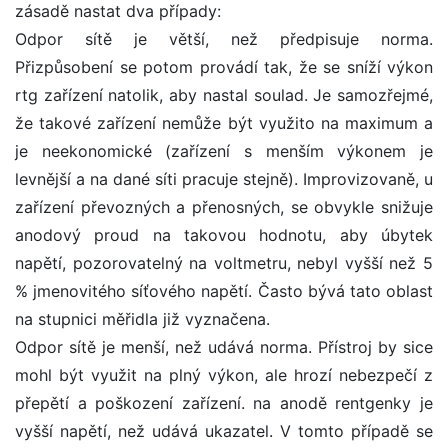
zásadě nastat dva případy:
Odpor sítě je větší, než předpisuje norma.
Přizpůsobení se potom provádí tak, že se sníží výkon
rtg zařízení natolik, aby nastal soulad. Je samozřejmé,
že takové zařízení nemůže být využito na maximum a
je neekonomické (zařízení s menším výkonem je
levnější a na dané síti pracuje stejně). Improvizovaně, u
zařízení převozných a přenosných, se obvykle snižuje
anodový proud na takovou hodnotu, aby úbytek
napětí, pozorovatelný na voltmetru, nebyl vyšší než 5
% jmenovitého síťového napětí. Často bývá tato oblast
na stupnici měřidla již vyznačena.
Odpor sítě je menší, než udává norma. Přístroj by sice
mohl být využit na plný výkon, ale hrozí nebezpečí z
přepětí a poškození zařízení. na anodě rentgenky je
vyšší napětí, než udává ukazatel. V tomto případě se