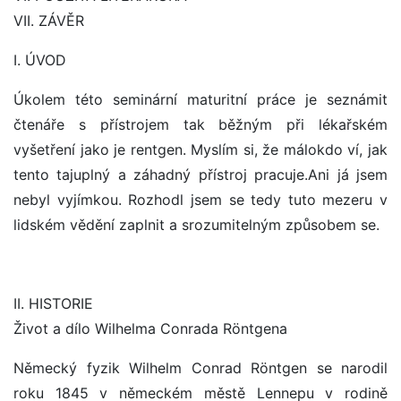
VII. ZÁVĚR
I. ÚVOD
Úkolem této seminární maturitní práce je seznámit
čtenáře s přístrojem tak běžným při lékařském
vyšetření jako je rentgen. Myslím si, že málokdo ví, jak
tento tajuplný a záhadný přístroj pracuje.Ani já jsem
nebyl vyjímkou. Rozhodl jsem se tedy tuto mezeru v
lidském vědění zaplnit a srozumitelným způsobem se.
II. HISTORIE
Život a dílo Wilhelma Conrada Röntgena
Německý fyzik Wilhelm Conrad Röntgen se narodil
roku 1845 v německém městě Lennepu v rodině