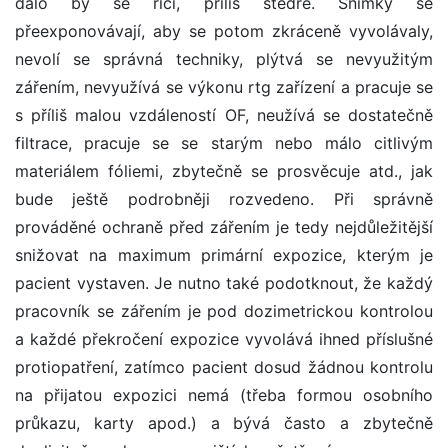
dalo by se říci, příliš štědře. Snímky se
přeexponovávají, aby se potom zkráceně vyvolávaly,
nevolí se správná techniky, plýtvá se nevyužitým
zářením, nevyužívá se výkonu rtg zařízení a pracuje se
s příliš malou vzdáleností OF, neužívá se dostatečně
filtrace, pracuje se se starým nebo málo citlivým
materiálem fóliemi, zbytečně se prosvěcuje atd., jak
bude ještě podrobněji rozvedeno. Při správně
prováděné ochraně před zářením je tedy nejdůležitější
snižovat na maximum primární expozice, kterým je
pacient vystaven. Je nutno také podotknout, že každý
pracovník se zářením je pod dozimetrickou kontrolou
a každé překročení expozice vyvolává ihned příslušné
protiopatření, zatímco pacient dosud žádnou kontrolu
na přijatou expozici nemá (třeba formou osobního
průkazu, karty apod.) a bývá často a zbytečně