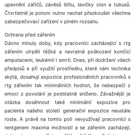
upevnění zářičů, závěsů štítu, lavičky clon a tubusů.
Čtvrtletně je potom nutno nechat přezkoušet všechna
zabezpečovací zařízení v plném rozsahu.
Ochrana před zářením
Dávno minuly doby, kdy pracovníci zacházející s rtg
zářením utrpěli těžká a nevratná poškození končící
amputacemi, leukémií i smrtí. Dnes, při dodržení všech
předpisů a při využití prostředku, které nám technika
skýtá, dosahují expozice profesionálních pracovníků s
rtg zářením tak minimálních hodnot, že nebezpečí z
emoci z povolání je podstatně sníženo. Závažnější je
otázka dosáhnout také minimální expozice pro
pacienta našeho století generační expozice neustále
roste. A právě na tomto poli nevyužívají pracovníci s
rentgenem maxima možností a se zářením zacházejí,