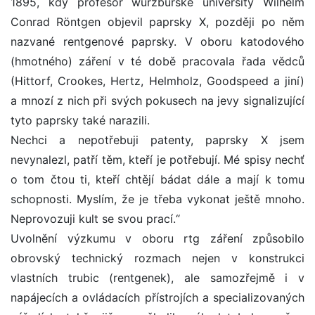
1895, kdy profesor würzburské university Wilhelm
Conrad Röntgen objevil paprsky X, později po něm
nazvané rentgenové paprsky. V oboru katodového
(hmotného) záření v té době pracovala řada vědců
(Hittorf, Crookes, Hertz, Helmholz, Goodspeed a jiní)
a mnozí z nich při svých pokusech na jevy signalizující
tyto paprsky také narazili.
Nechci a nepotřebuji patenty, paprsky X jsem
nevynalezl, patří těm, kteří je potřebují. Mé spisy nechť
o tom čtou ti, kteří chtějí bádat dále a mají k tomu
schopnosti. Myslím, že je třeba vykonat ještě mnoho.
Neprovozuji kult se svou prací.“
Uvolnění výzkumu v oboru rtg záření způsobilo
obrovský technický rozmach nejen v konstrukci
vlastních trubic (rentgenek), ale samozřejmě i v
napájecích a ovládacích přístrojích a specializovaných