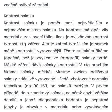
značně ovlivní zčernání.
Kontrast snímku
Kontrast snímku je poměr mezi nejsvětlejším a
nejtmavším místem snímku. Na kontrast má opět vliv
materiál a zesilovací fólie. Jinak je ovlivňován kontrast
tvrdostí rtg záření. 4ím je záření tvrdší, tím je snímek
méně kontrastní, vyrovnanější. Těmto snímkům říkáme
(opačně, než je zvykem ve fotografii) snímky tvrdé.
Měkké záření dává snímky kontrastní. V rtg praxi jim
říkáme snímky měkké. Musíme ovšem odlišovat
snímky zdánlivě vyrovnané – šedé, zhotovené normální
technikou (do 90 kV), od snímků tvrdých. V prvém
případě jde o zmetkový snímek, na němž chybí většina
detailů a jehož diagnostická hodnota je nepatrná
(chyby je obvykle v materiálu nebo vyvolávacím