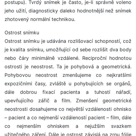
postupu). Tvrdý snímek je často, je-li správně voleno
jeho užití, diagnosticky daleko hodnotnější než snímek
zhotovený normální technikou.
Ostrost snímku
Ostrost snímku je udávána rozlišovací schopností, což
je kvalita snímku, umožňující od sebe rozlišit dva body
nebo čáry minimálně vzdálené. Reciproční hodnotou
ostrosti je neostrost. Ta je pohybová a geometrická.
Pohybovou neostrost zmenšujeme co nejkratšími
expozičními časy, zvláště u pohybujících se orgánů,
dále dobrou fixací pacienta a tuhostí nářadí,
upevňujícího zářič a film. Zmenšení geometrické
neostrosti dosahujeme co největší vzdálenosti ohnisko
– pacient a co nejmenší vzdáleností pacient – film, dále
co nejmenším ohniskem a nejužším svazkem
užitečného záření. Dále je ostrost závislá na zrnu fólie