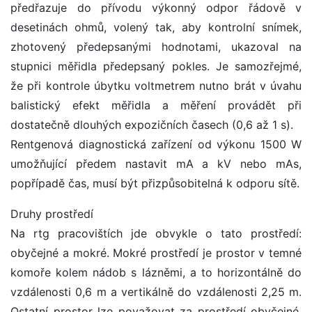
předřazuje do přívodu výkonný odpor řádově v
desetinách ohmů, volený tak, aby kontrolní snímek,
zhotovený předepsanými hodnotami, ukazoval na
stupnici měřidla předepsaný pokles. Je samozřejmé,
že při kontrole úbytku voltmetrem nutno brát v úvahu
balistický efekt měřidla a měření provádět při
dostatečně dlouhých expozičních časech (0,6 až 1 s).
Rentgenová diagnostická zařízení od výkonu 1500 W
umožňující předem nastavit mA a kV nebo mAs,
popřípadě čas, musí být přizpůsobitelná k odporu sítě.
Druhy prostředí
Na rtg pracovištích jde obvykle o tato prostředí:
obyčejné a mokré. Mokré prostředí je prostor v temné
komoře kolem nádob s lázněmi, a to horizontálně do
vzdálenosti 0,6 m a vertikálně do vzdálenosti 2,25 m.
Ostatní prostor lze považovat za prostředí obyčejné.