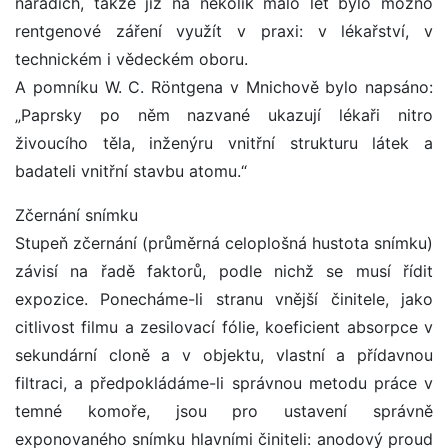
nářadích, takže již na několik málo let bylo možno
rentgenové záření využít v praxi: v lékařství, v
technickém i vědeckém oboru.
A pomníku W. C. Röntgena v Mnichově bylo napsáno:
„Paprsky po něm nazvané ukazují lékaři nitro
živoucího těla, inženýru vnitřní strukturu látek a
badateli vnitřní stavbu atomu.“
Zčernání snímku
Stupeň zčernání (průměrná celoplošná hustota snímku)
závisí na řadě faktorů, podle nichž se musí řídit
expozice. Ponecháme-li stranu vnější činitele, jako
citlivost filmu a zesilovací fólie, koeficient absorpce v
sekundární cloně a v objektu, vlastní a přídavnou
filtraci, a předpokládáme-li správnou metodu práce v
temné komoře, jsou pro ustavení správně
exponovaného snímku hlavními činiteli: anodový proud