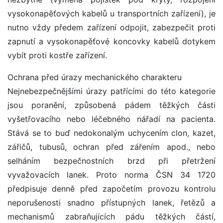
vysokonapěťových kabelů u transportních zařízení), je
nutno vždy předem zařízení odpojit, zabezpečit proti
zapnutí a vysokonapěťové koncovky kabelů dotykem
vybít proti kostře zařízení.
Ochrana před úrazy mechanického charakteru
Nejnebezpečnějšími úrazy patřícími do této kategorie
jsou poranění, způsobená pádem těžkých části
vyšetřovacího nebo léčebného nářadí na pacienta.
Stává se to buď nedokonalým uchycením clon, kazet,
zářičů, tubusů, ochran před zářením apod., nebo
selháním bezpečnostních brzd při přetržení
vyvažovacích lanek. Proto norma ČSN 34 1720
předpisuje denně před započetím provozu kontrolu
neporušenosti snadno přístupných lanek, řetězů a
mechanismů zabraňujících pádu těžkých částí,