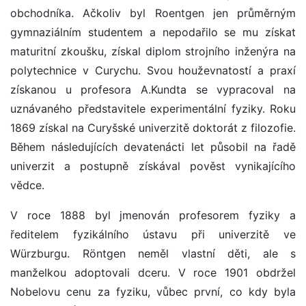
obchodníka. Ačkoliv byl Roentgen jen průměrným
gymnaziálním studentem a nepodařilo se mu získat
maturitní zkoušku, získal diplom strojního inženýra na
polytechnice v Curychu. Svou houževnatostí a praxí
získanou u profesora A.Kundta se vypracoval na
uznávaného představitele experimentální fyziky. Roku
1869 získal na Curyšské univerzitě doktorát z filozofie.
Během následujících devatenácti let působil na řadě
univerzit a postupně získával pověst vynikajícího
vědce.
V roce 1888 byl jmenován profesorem fyziky a
ředitelem fyzikálního ústavu při univerzitě ve
Würzburgu. Röntgen neměl vlastní děti, ale s
manželkou adoptovali dceru. V roce 1901 obdržel
Nobelovu cenu za fyziku, vůbec první, co kdy byla