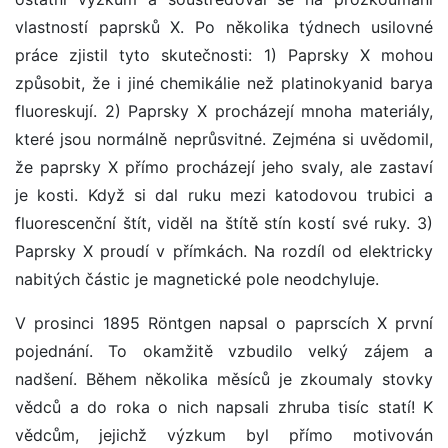
vlastností paprsků X. Po několika týdnech usilovné
práce zjistil tyto skutečnosti: 1) Paprsky X mohou
způsobit, že i jiné chemikálie než platinokyanid barya
fluoreskují. 2) Paprsky X procházejí mnoha materiály,
které jsou normálně neprůsvitné. Zejména si uvědomil,
že paprsky X přímo procházejí jeho svaly, ale zastaví
je kosti. Když si dal ruku mezi katodovou trubici a
fluorescenční štít, viděl na štítě stín kostí své ruky. 3)
Paprsky X proudí v přímkách. Na rozdíl od elektricky
nabitých částic je magnetické pole neodchyluje.
V prosinci 1895 Röntgen napsal o paprscích X první
pojednání. To okamžitě vzbudilo velký zájem a
nadšení. Během několika měsíců je zkoumaly stovky
vědců a do roka o nich napsali zhruba tisíc statí! K
vědcům, jejichž výzkum byl přímo motivován