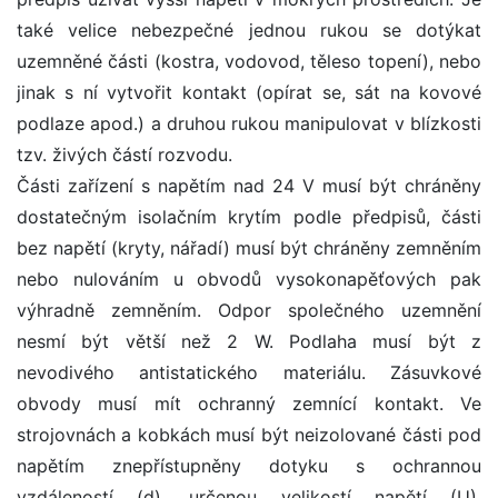
také velice nebezpečné jednou rukou se dotýkat
uzemněné části (kostra, vodovod, těleso topení), nebo
jinak s ní vytvořit kontakt (opírat se, sát na kovové
podlaze apod.) a druhou rukou manipulovat v blízkosti
tzv. živých částí rozvodu.
Části zařízení s napětím nad 24 V musí být chráněny
dostatečným isolačním krytím podle předpisů, části
bez napětí (kryty, nářadí) musí být chráněny zemněním
nebo nulováním u obvodů vysokonapěťových pak
výhradně zemněním. Odpor společného uzemnění
nesmí být větší než 2 W. Podlaha musí být z
nevodivého antistatického materiálu. Zásuvkové
obvody musí mít ochranný zemnící kontakt. Ve
strojovnách a kobkách musí být neizolované části pod
napětím znepřístupněny dotyku s ochrannou
vzdáleností (d), určenou velikostí napětí (U).