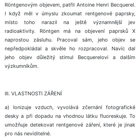
Röntgenovým objevem, patřil Antoine Henri Becquerel.
I když měl v úmyslu zkoumat rentgenové paprsky,
místo toho narazil na ještě významnější jev
radioaktivity. Röntgen má na objevení paprsků X
naprostou zásluhu. Pracoval sám, jeho objev se
nepředpokládal a skvěle ho rozpracoval. Navíc dal
jeho objev důležitý stimul Becquerelovi a dalším
výzkumníkům.
III. VLASTNOSTI ZÁŘENÍ
a) Ionizuje vzduch, vyvolává zčernání fotografické
desky a při dopadu na vhodnou látku fluoreskuje. To
umožňuje detekovat rentgenové záření, které je jinak
pro nás neviditelné.