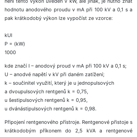
není tento výkon uveden v kW, ale jinak, je nutno znát
hodnotu anodového proudu v mA při 100 kV a 0,1 s a
pak krátkodobý výkon lze vypočíst ze vzorce:
kUI
P = (kW)
1000
kde značí I – anodový proud v mA při 100 kV a 0,1 s;
U – anodvé napětí v kV při daném zatížení;
k – součinitel využití, který je u jednopulsových
a dvoupulsových rentgenů k = 0,75,
u šestipulsových rentgenů k = 0,95,
u dvánástipulsových rentgenů k = 0,98.
Připojení rentgenového přístroje. Rentgenové přistoje s
krátkodobým příkonem do 2,5 kVA a rentgenové