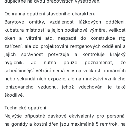
duplicitně na dvou pracovištích vyšetřován.
Ochranná opatření stavebního charakteru
Barytové omítky, vzdálenost lůžkových oddělení,
kubatura místností a jejich podlahová výměra, velikost
oken a větrání atd. nespadá do konstrukce rtg
zařízení, ale do projektování rentgenových oddělení a
jejich správnost potvrzuje a kontroluje krajský
hygienik. Je nutno pouze poznamenat, že
sebeúčinnější větrání nemá vliv na velikost primárních
nebo sekundárních expozic, ale na množství vzniklého
ionizovaného vzduchu, jehož vdechování je také
škodlivé.
Technické opatření
Nejvýše přípustné dávkové ekvivalenty pro personál
na gonády a kostní dřen jsou maximálně 5 rem/rok, na