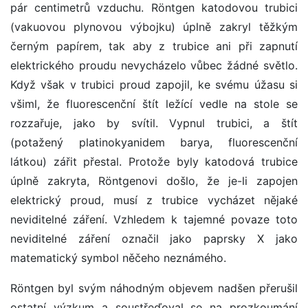
pár centimetrů vzduchu. Röntgen katodovou trubici
(vakuovou plynovou výbojku) úplně zakryl těžkým
černým papírem, tak aby z trubice ani při zapnutí
elektrického proudu nevycházelo vůbec žádné světlo.
Když však v trubici proud zapojil, ke svému úžasu si
všiml, že fluorescenční štít ležící vedle na stole se
rozzařuje, jako by svítil. Vypnul trubici, a štít
(potažený platinokyanidem barya, fluorescenční
látkou) zářit přestal. Protože byly katodová trubice
úplně zakryta, Röntgenovi došlo, že je-li zapojen
elektrický proud, musí z trubice vycházet nějaké
neviditelné záření. Vzhledem k tajemné povaze toto
neviditelné záření označil jako paprsky X jako
matematický symbol něčeho neznámého.
Röntgen byl svým náhodným objevem nadšen přerušil
ostatní výzkum a soustřeďoval se na prozkoumání