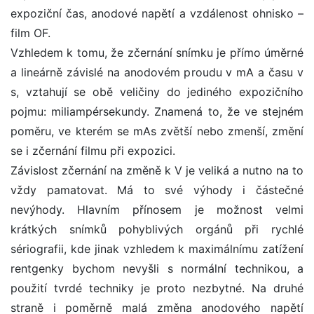
expoziční čas, anodové napětí a vzdálenost ohnisko –
film OF.
Vzhledem k tomu, že zčernání snímku je přímo úměrné
a lineárně závislé na anodovém proudu v mA a času v
s, vztahují se obě veličiny do jediného expozičního
pojmu: miliampérsekundy. Znamená to, že ve stejném
poměru, ve kterém se mAs zvětší nebo zmenší, změní
se i zčernání filmu při expozici.
Závislost zčernání na změně k V je veliká a nutno na to
vždy pamatovat. Má to své výhody i částečné
nevýhody. Hlavním přínosem je možnost velmi
krátkých snímků pohyblivých orgánů při rychlé
sériografii, kde jinak vzhledem k maximálnímu zatížení
rentgenky bychom nevyšli s normální technikou, a
použití tvrdé techniky je proto nezbytné. Na druhé
straně i poměrně malá změna anodového napětí