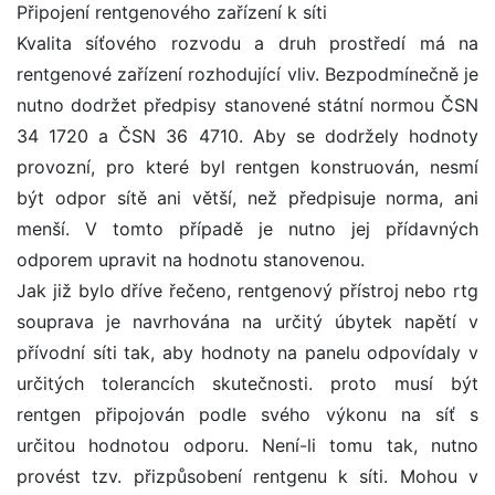
Připojení rentgenového zařízení k síti
Kvalita síťového rozvodu a druh prostředí má na
rentgenové zařízení rozhodující vliv. Bezpodmínečně je
nutno dodržet předpisy stanovené státní normou ČSN
34 1720 a ČSN 36 4710. Aby se dodržely hodnoty
provozní, pro které byl rentgen konstruován, nesmí
být odpor sítě ani větší, než předpisuje norma, ani
menší. V tomto případě je nutno jej přídavných
odporem upravit na hodnotu stanovenou.
Jak již bylo dříve řečeno, rentgenový přístroj nebo rtg
souprava je navrhována na určitý úbytek napětí v
přívodní síti tak, aby hodnoty na panelu odpovídaly v
určitých tolerancích skutečnosti. proto musí být
rentgen připojován podle svého výkonu na síť s
určitou hodnotou odporu. Není-li tomu tak, nutno
provést tzv. přizpůsobení rentgenu k síti. Mohou v