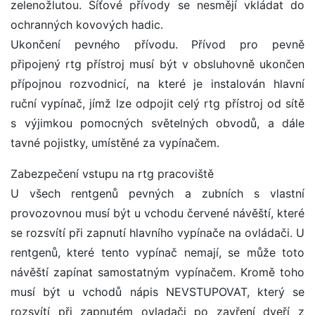
zelenožlutou. Síťové přívody se nesmějí vkládat do
ochranných kovových hadic.
Ukončení pevného přívodu. Přívod pro pevně
připojený rtg přístroj musí být v obsluhovně ukončen
přípojnou rozvodnicí, na které je instalován hlavní
ruční vypínač, jímž lze odpojit celý rtg přístroj od sítě
s výjimkou pomocných světelných obvodů, a dále
tavné pojistky, umístěné za vypínačem.
Zabezpečení vstupu na rtg pracoviště
U všech rentgenů pevných a zubních s vlastní
provozovnou musí být u vchodu červené návěští, které
se rozsvítí při zapnutí hlavního vypínače na ovládači. U
rentgenů, které tento vypínač nemají, se může toto
návěští zapínat samostatným vypínačem. Kromě toho
musí být u vchodů nápis NEVSTUPOVAT, který se
rozsvítí při zapnutém ovladači po zavření dveří z