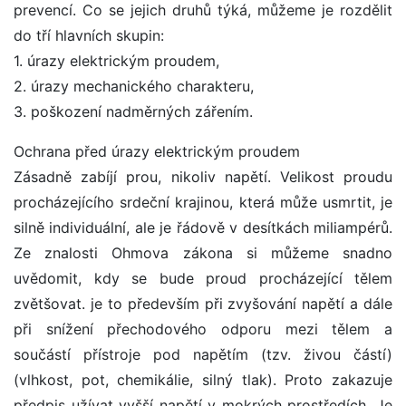
prevencí. Co se jejich druhů týká, můžeme je rozdělit
do tří hlavních skupin:
1. úrazy elektrickým proudem,
2. úrazy mechanického charakteru,
3. poškození nadměrných zářením.
Ochrana před úrazy elektrickým proudem
Zásadně zabíjí prou, nikoliv napětí. Velikost proudu
procházejícího srdeční krajinou, která může usmrtit, je
silně individuální, ale je řádově v desítkách miliampérů.
Ze znalosti Ohmova zákona si můžeme snadno
uvědomit, kdy se bude proud procházející tělem
zvětšovat. je to především při zvyšování napětí a dále
při snížení přechodového odporu mezi tělem a
součástí přístroje pod napětím (tzv. živou částí)
(vlhkost, pot, chemikálie, silný tlak). Proto zakazuje
předpis užívat vyšší napětí v mokrých prostředích. Je