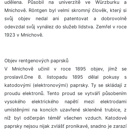
udělena. Působil na univerzitě ve Würzburku a
Mnichově. Röntgen byl velmi skromný člověk, který si
svůj objev nedal ani patentovat a dobrovolně
odevzdal svůj vynález do služeb lidstva. Zemřel v roce
1923 v Mnichově.
Objev rentgenových paprsků
V Mnichově učinil v roce 1895 objev, jímž se
proslavil.Dne 8. listopadu 1895 dělal pokusy s
katodovými (elektronovými) paprsky. Ty se skládají z
proudu elektronů. Tento proud se vytváří působením
vysokého elektrického napětí mezi elektrodami
umístěnými na koncích uzavřené skleněné trubice, z
níž byl odčerpán téměř všechen vzduch. Katodové
paprsky nejsou nijak zvlášť pronikavé, snadno je zarazí