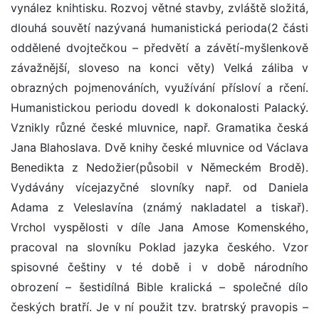
vynález knihtisku. Rozvoj větné stavby, zvláště složitá,
dlouhá souvětí nazývaná humanistická perioda(2 části
oddělené dvojtečkou – předvětí a závětí-myšlenkově
závažnější, sloveso na konci věty) Velká záliba v
obrazných pojmenováních, využívání přísloví a rčení.
Humanistickou periodu dovedl k dokonalosti Palacký.
Vznikly různé české mluvnice, např. Gramatika česká
Jana Blahoslava. Dvě knihy české mluvnice od Václava
Benedikta z Nedožier(působil v Německém Brodě).
Vydávány vícejazyčné slovníky např. od Daniela
Adama z Veleslavína (známý nakladatel a tiskař).
Vrchol vyspělosti v díle Jana Amose Komenského,
pracoval na slovníku Poklad jazyka českého. Vzor
spisovné češtiny v té době i v době národního
obrození – šestidílná Bible kralická – společné dílo
českých bratří. Je v ní použit tzv. bratrský pravopis –