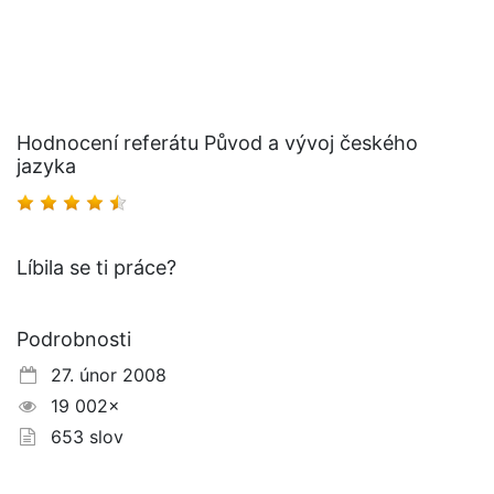
Hodnocení referátu Původ a vývoj českého
jazyka
Líbila se ti práce?
Podrobnosti
27. únor 2008
19 002×
653 slov