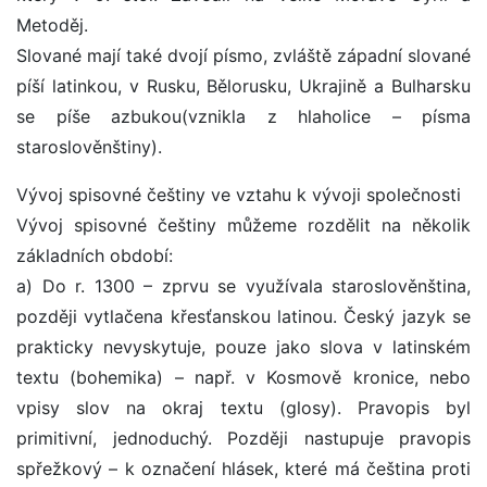
Metoděj.
Slované mají také dvojí písmo, zvláště západní slované
píší latinkou, v Rusku, Bělorusku, Ukrajině a Bulharsku
se píše azbukou(vznikla z hlaholice – písma
staroslověnštiny).
Vývoj spisovné češtiny ve vztahu k vývoji společnosti
Vývoj spisovné češtiny můžeme rozdělit na několik
základních období:
a) Do r. 1300 – zprvu se využívala staroslověnština,
později vytlačena křesťanskou latinou. Český jazyk se
prakticky nevyskytuje, pouze jako slova v latinském
textu (bohemika) – např. v Kosmově kronice, nebo
vpisy slov na okraj textu (glosy). Pravopis byl
primitivní, jednoduchý. Později nastupuje pravopis
spřežkový – k označení hlásek, které má čeština proti