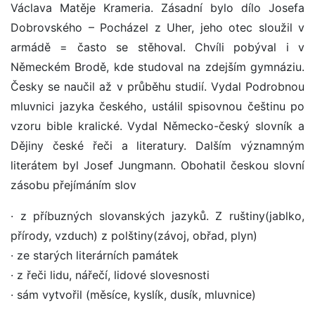
Václava Matěje Krameria. Zásadní bylo dílo Josefa
Dobrovského – Pocházel z Uher, jeho otec sloužil v
armádě = často se stěhoval. Chvíli pobýval i v
Německém Brodě, kde studoval na zdejším gymnáziu.
Česky se naučil až v průběhu studií. Vydal Podrobnou
mluvnici jazyka českého, ustálil spisovnou češtinu po
vzoru bible kralické. Vydal Německo-český slovník a
Dějiny české řeči a literatury. Dalším významným
literátem byl Josef Jungmann. Obohatil českou slovní
zásobu přejímáním slov
· z příbuzných slovanských jazyků. Z ruštiny(jablko,
přírody, vzduch) z polštiny(závoj, obřad, plyn)
· ze starých literárních památek
· z řeči lidu, nářečí, lidové slovesnosti
· sám vytvořil (měsíce, kyslík, dusík, mluvnice)