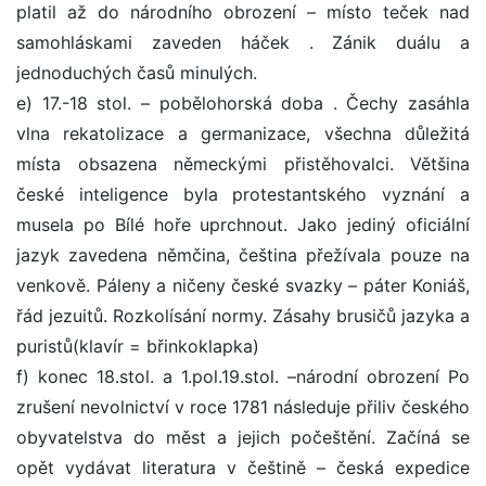
platil až do národního obrození – místo teček nad
samohláskami zaveden háček . Zánik duálu a
jednoduchých časů minulých.
e) 17.-18 stol. – pobělohorská doba . Čechy zasáhla
vlna rekatolizace a germanizace, všechna důležitá
místa obsazena německými přistěhovalci. Většina
české inteligence byla protestantského vyznání a
musela po Bílé hoře uprchnout. Jako jediný oficiální
jazyk zavedena němčina, čeština přežívala pouze na
venkově. Páleny a ničeny české svazky – páter Koniáš,
řád jezuitů. Rozkolísání normy. Zásahy brusičů jazyka a
puristů(klavír = břinkoklapka)
f) konec 18.stol. a 1.pol.19.stol. –národní obrození Po
zrušení nevolnictví v roce 1781 následuje přiliv českého
obyvatelstva do měst a jejich počeštění. Začíná se
opět vydávat literatura v češtině – česká expedice