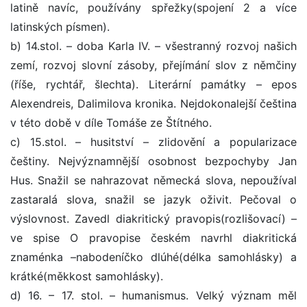
latině navíc, používány spřežky(spojení 2 a více
latinských písmen).
b) 14.stol. – doba Karla IV. – všestranný rozvoj našich
zemí, rozvoj slovní zásoby, přejímání slov z němčiny
(říše, rychtář, šlechta). Literární památky – epos
Alexendreis, Dalimilova kronika. Nejdokonalejší čeština
v této době v díle Tomáše ze Štítného.
c) 15.stol. – husitství – zlidovění a popularizace
češtiny. Nejvýznamnější osobnost bezpochyby Jan
Hus. Snažil se nahrazovat německá slova, nepoužíval
zastaralá slova, snažil se jazyk oživit. Pečoval o
výslovnost. Zavedl diakritický pravopis(rozlišovací) –
ve spise O pravopise českém navrhl diakritická
znaménka –nabodeníčko dlúhé(délka samohlásky) a
krátké(měkkost samohlásky).
d) 16. – 17. stol. – humanismus. Velký význam měl