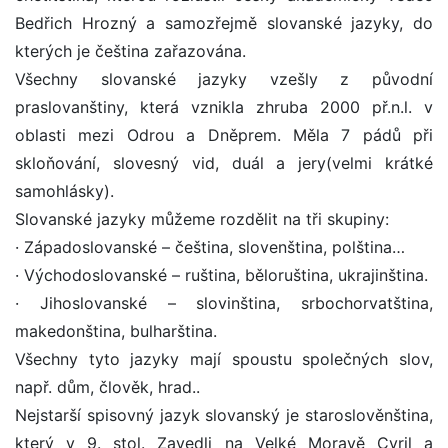
Bedřich Hrozný a samozřejmě slovanské jazyky, do
kterých je čeština zařazována.
Všechny slovanské jazyky vzešly z původní
praslovanštiny, která vznikla zhruba 2000 př.n.l. v
oblasti mezi Odrou a Dněprem. Měla 7 pádů při
skloňování, slovesný vid, duál a jery(velmi krátké
samohlásky).
Slovanské jazyky můžeme rozdělit na tři skupiny:
· Západoslovanské – čeština, slovenština, polština…
· Východoslovanské – ruština, běloruština, ukrajinština.
· Jihoslovanské – slovinština, srbochorvatština,
makedonština, bulharština.
Všechny tyto jazyky mají spoustu společných slov,
např. dům, člověk, hrad..
Nejstarší spisovný jazyk slovanský je staroslověnština,
který v 9. stol. Zavedli na Velké Moravě Cyril a