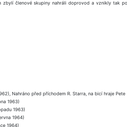
zbylí členové skupiny nahráli doprovod a vznikly tak po
962), Nahráno před příchodem R. Starra, na bicí hraje Pete 
bna 1963)
topadu 1963)
ervna 1964)
nce 1964)