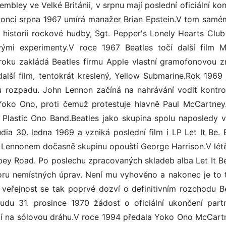
bley ve Velké Británii, v srpnu mají poslední oficiální ko
 konci srpna 1967 umírá manažer Brian Epstein.V tom samé
 v historii rockové hudby, Sgt. Pepper's Lonely Hearts Club
ými experimenty.V roce 1967 Beatles točí další film M
roku zakládá Beatles firmu Apple vlastní gramofonovou z
alší film, tentokrát kreslený, Yellow Submarine.Rok 1969 
ímu rozpadu. John Lennon začíná na nahrávání vodit kontro
oko Ono, proti čemuž protestuje hlavně Paul McCartney
 Plastic Ono Band.Beatles jako skupina spolu naposledy v
dia 30. ledna 1969 a vzniká poslední film i LP Let It Be.
i Lennonem dočasně skupinu opouští George Harrison.V lét
bey Road. Po poslechu zpracovaných skladeb alba Let It B
oru nemístných úprav. Není mu vyhověno a nakonec je to 
veřejnost se tak poprvé dozví o definitivním rozchodu Be
u 31. prosince 1970 žádost o oficiální ukončení partn
vají na sólovou dráhu.V roce 1994 předala Yoko Ono McCar