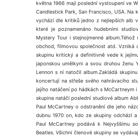
května 1966 mají poslední vystoupení ve Wem
Candlestick Park, San Francisco, USA. Na
vychází dle kritiků jedno z nejlepších alb
které je poznamenáno hudebními studiov
Mystery Tour i stejnojmenné album.Téhož 
obchod, filmovou společnost atd. Vzniká d
skupinu kritický a definitivně vede k jej
japonskou umělkyni a svou druhou ženu Y
Lennon s ní natočil album.Zakládá skupinu
koncertují na střeše svého nahrávacího stu
jejího natáčení po hádkách s McCartneym 
skupina natáčí poslední studiové album Ab
Paul McCartney o odstranění dle jeho náz
dubnu 1970 on, kdo ze skupiny odchází a 
Paul McCartney podává k Nejvyššímu soud
Beatles. Všichni členové skupiny se vydá