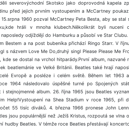
žděli severovýchodní Skotsko jako doprovodná kapela z
dinu před jejich prvním vystoupením a McCartney poukaz
. 15.srpna 1960 pozval McCartney Peta Besta, aby se stal 
,kde hráli v mnoha klubech.Několikrát byli nuceni o
 naposledy odjíždějí do Hamburku a působí ve Star Clubu. 
tem Bestem a na post bubeníka přichází Ringo Starr. V říjn
ingl s názvem Love Me Do,druhý singl Please Please Me F
i, kde se dostal na vrchol hitparády.První album, nazvané 
k beatlemánie ve Velké Británii. Beatles také hrají napos
 celé Evropě a posléze i celém světě. Během let 1963 
roce 1964 následovalo úspěšné turné po Spojených stá
t i stejnojmenné album. 26. října 1965 jsou Beatles vyzna
film Help!Vystoupení na Shea Stadium v roce 1965, při 
očet 55 tisíc diváků. 4. března 1966 pronese John Lenn
es jsou populárnější než Ježíš Kristus, rozpoutá se vlna 
ní hudby Beatles. V témže roce Beatles přestávají koncerto