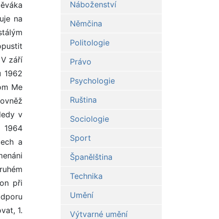
Náboženství
pěváka
uje na
Němčina
stálým
Politologie
pustit
V září
Právo
u 1962
Psychologie
rom Me
Ruština
rovněž
ledy v
Sociologie
a 1964
Sport
tech a
menáni
Španělština
druhém
Technika
on při
Umění
odporu
vat, 1.
Výtvarné umění