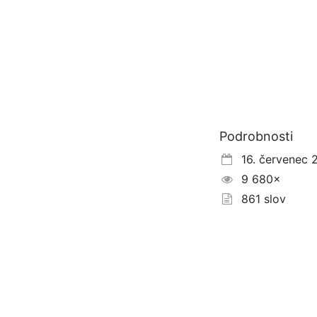
Podrobnosti
16. červenec 
9 680×
861 slov