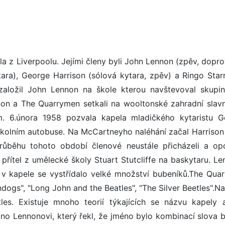
la z Liverpoolu. Jejími členy byli John Lennon (zpěv, dopr
ra), George Harrison (sólová kytara, zpěv) a Ringo Starr 
 založil John Lennon na škole kterou navštevoval skupi
on a The Quarrymen setkali na wooltonské zahradní slavn
. 6.února 1958 pozvala kapela mladičkého kytaristu G
školním autobuse. Na McCartneyho naléhání začal Harrison 
růběhu tohoto období členové neustále přicházeli a opo
přítel z umělecké školy Stuart Stutcliffe na baskytaru. Le
v kapele se vystřídalo velké množství bubeníků.The Qua
ndogs", "Long John and the Beatles", "The Silver Beetles".N
es. Existuje mnoho teorií týkajících se názvu kapely 
no Lennonovi, který řekl, že jméno bylo kombinací slova b