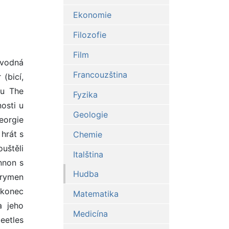
Ekonomie
Filozofie
Film
ovodná
Francouzština
(bicí,
nu The
Fyzika
osti u
Geologie
eorgie
hrát s
Chemie
uštěli
Italština
nnon s
Hudba
rrymen
akonec
Matematika
a jeho
Medicína
eetles