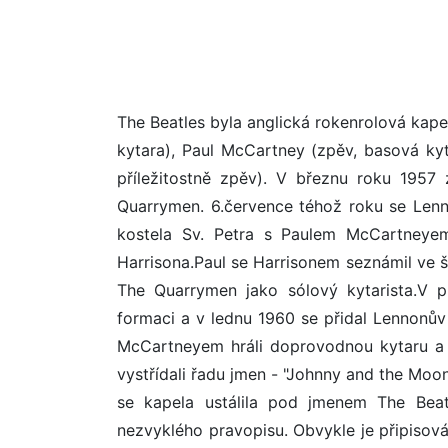
The Beatles byla anglická rokenrolová kape
kytara), Paul McCartney (zpěv, basová kyta
příležitostně zpěv). V březnu roku 1957
Quarrymen. 6.července téhož roku se Lenn
kostela Sv. Petra s Paulem McCartneyem
Harrisona.Paul se Harrisonem seznámil ve 
The Quarrymen jako sólový kytarista.V p
formaci a v lednu 1960 se přidal Lennonův 
McCartneyem hráli doprovodnou kytaru a 
vystřídali řadu jmen - "Johnny and the Moo
se kapela ustálila pod jmenem The Beatl
nezvyklého pravopisu. Obvykle je připisová