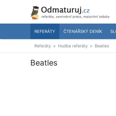
REFERÁTY
ČTENÁŘSKÝ DENÍK
SL
Referáty
Hudba referáty
Beatles
Beatles