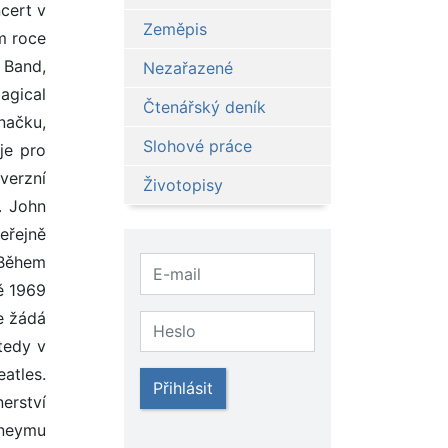
ncert v
Zeměpis
m roce
 Band,
Nezařazené
agical
Čtenářský deník
načku,
Slohové práce
je pro
verzní
Životopisy
. John
eřejně
 Během
ě 1969
e žádá
tedy v
atles.
Přihlásit
erství
tneymu