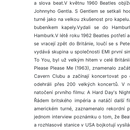
a slova beat.V květnu 1960 Beatles objí
Johnnyho Gentla. S Gentlem se setkali ho
turné jako na velkou zkušenost pro kapelu
bubeníkem kapely.Vydali se do Hamburku
Hamburk.V létě roku 1962 Beatles potřetí a
se vracejí zpět do Británie, loučí se s Pe
vydává skupina u společnosti EMI první s
To You, byl už velkým hitem v celé Británi
Please Please Me (1963), znamenalo začáte
Cavern Clubu a začínají koncertovat po
odehráli přes 200 velkých koncertů. V 
natočení prvního filmu: A Hard Day's Nigh
Řádem britského impéria a natáčí další 
americkém turné, zaznamenalo rekordní p
jednom interview poznámku o tom, že Beatl
a rozhlasové stanice v USA bojkotují vysílá