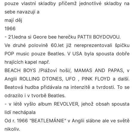
pouze vlastní skladby přičemž jednotlivé skladby na
sebe navazují a
mají děj
1966
- 21.ledna si Geore bee herečku PATTII BOYDOVOU.
Ve druhé polovině 60.let již nereprezentovali špičku
POP music pouze Beatles. V USA byla spousta dobře
hrajících kapel např.
BEACH BOYS /Plážoví hoši/, MAMAS AND PAPAS, v
Anglii ROLLING DTONES, UFO , PINK FLOYD a další.
Beatová hudba přidávala na intenzitě a tvrdosti. To se
odrazilo i v tvorbě Beatles.
- v létě vyšlo album REVOLVER, jehož obsah spousta
lidí nechápala
Od r. 1966 "BEATLEMÁNIE" v Anglii slábne ale ve světě
nikoliv.