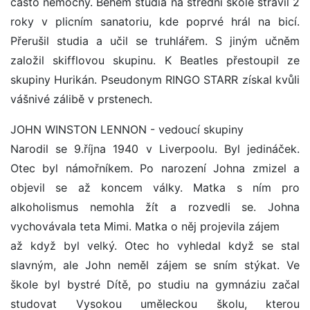
často nemocný. Během studia na střední škole strávil 2
roky v plicním sanatoriu, kde poprvé hrál na bicí.
Přerušil studia a učil se truhlářem. S jiným učněm
založil skifflovou skupinu. K Beatles přestoupil ze
skupiny Hurikán. Pseudonym RINGO STARR získal kvůli
vášnivé zálibě v prstenech.
JOHN WINSTON LENNON - vedoucí skupiny
Narodil se 9.října 1940 v Liverpoolu. Byl jedináček.
Otec byl námořníkem. Po narození Johna zmizel a
objevil se až koncem války. Matka s ním pro
alkoholismus nemohla žít a rozvedli se. Johna
vychovávala teta Mimi. Matka o něj projevila zájem
až když byl velký. Otec ho vyhledal když se stal
slavným, ale John neměl zájem se sním stýkat. Ve
škole byl bystré Dítě, po studiu na gymnáziu začal
studovat Vysokou uměleckou školu, kterou