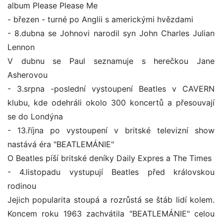
album Please Please Me
- březen - turné po Anglii s americkými hvězdami
- 8.dubna se Johnovi narodil syn John Charles Julian
Lennon
V dubnu se Paul seznamuje s herečkou Jane
Asherovou
- 3.srpna -poslední vystoupení Beatles v CAVERN
klubu, kde odehráli okolo 300 koncertů a přesouvají
se do Londýna
- 13.října po vystoupení v britské televizní show
nastává éra "BEATLEMÁNIE"
O Beatles píší britské deníky Daily Expres a The Times
- 4.listopadu vystupují Beatles před královskou
rodinou
Jejich popularita stoupá a rozrůstá se štáb lidí kolem.
Koncem roku 1963 zachvátila "BEATLEMÁNIE" celou