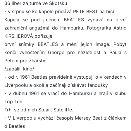
36 liber za turné ve Skotsku
- v srpnu se ke kapele přidává PETE BEST na bicí
Kapela se pod jménem BEATLES vydává na první
zahraniční angažmá do Hamburku. Fotografka Astrid
KIRSHEROVÁ pořizuje
první snímky BEATLES a mění jejich image. Pobyt
končí vyhoštěním George pro nezletilost a Paula s
Petem pro žhářství
/zapálili kino/
- od r. 1961 Beatles pravidelně vystupují o víkendech v
Liverpoolu a okolí a začínají získávat fanoušky
- v dubnu 1961 se vrací do Hamburku a hrají v klubu
Top Ten
Trhl se od nich Stuart Sutcliffe.
- V Liverpoolu vychází časopis Mersey Beat z článkem
o Beatles