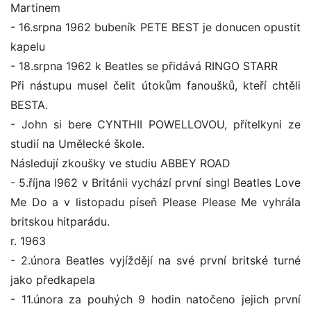
Martinem
- 16.srpna 1962 bubeník PETE BEST je donucen opustit
kapelu
- 18.srpna 1962 k Beatles se přidává RINGO STARR
Při nástupu musel čelit útokům fanoušků, kteří chtěli
BESTA.
- John si bere CYNTHII POWELLOVOU, přítelkyni ze
studií na Umělecké škole.
Následují zkoušky ve studiu ABBEY ROAD
- 5.října l962 v Británii vychází první singl Beatles Love
Me Do a v listopadu píseň Please Please Me vyhrála
britskou hitparádu.
r. 1963
- 2.února Beatles vyjíždějí na své první britské turné
jako předkapela
- 11.února za pouhých 9 hodin natočeno jejich první