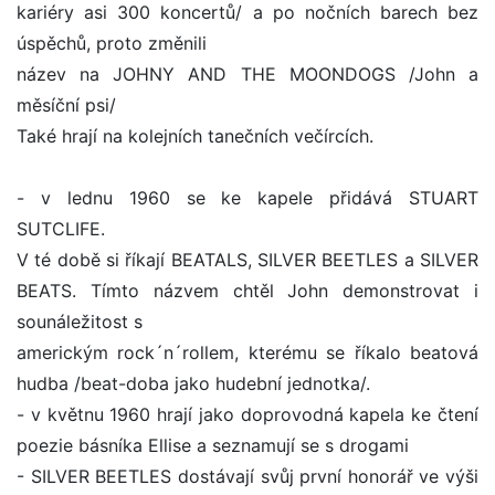
kariéry asi 300 koncertů/ a po nočních barech bez
úspěchů, proto změnili
název na JOHNY AND THE MOONDOGS /John a
měsíční psi/
Také hrají na kolejních tanečních večírcích.
- v lednu 1960 se ke kapele přidává STUART
SUTCLIFE.
V té době si říkají BEATALS, SILVER BEETLES a SILVER
BEATS. Tímto názvem chtěl John demonstrovat i
sounáležitost s
americkým rock´n´rollem, kterému se říkalo beatová
hudba /beat-doba jako hudební jednotka/.
- v květnu 1960 hrají jako doprovodná kapela ke čtení
poezie básníka Ellise a seznamují se s drogami
- SILVER BEETLES dostávají svůj první honorář ve výši