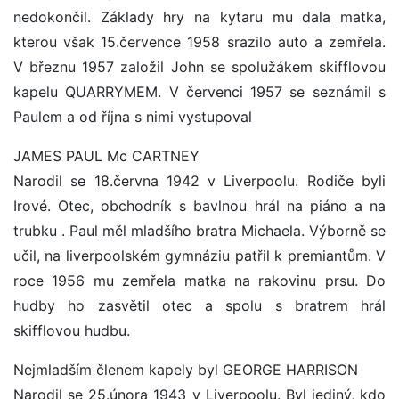
nedokončil. Základy hry na kytaru mu dala matka,
kterou však 15.července 1958 srazilo auto a zemřela.
V březnu 1957 založil John se spolužákem skifflovou
kapelu QUARRYMEM. V červenci 1957 se seznámil s
Paulem a od října s nimi vystupoval
JAMES PAUL Mc CARTNEY
Narodil se 18.června 1942 v Liverpoolu. Rodiče byli
Irové. Otec, obchodník s bavlnou hrál na piáno a na
trubku . Paul měl mladšího bratra Michaela. Výborně se
učil, na liverpoolském gymnáziu patřil k premiantům. V
roce 1956 mu zemřela matka na rakovinu prsu. Do
hudby ho zasvětil otec a spolu s bratrem hrál
skifflovou hudbu.
Nejmladším členem kapely byl GEORGE HARRISON
Narodil se 25.února 1943 v Liverpoolu. Byl jediný, kdo