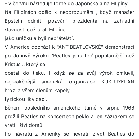
- v červnu následuje torné do Japonska a na Filipíny.
Na Filipínách došlo k nedorozumění , když manažer
Epstein odmítl pozvání prezidenta na zahradní
slavnost, což brali Filipínci
jako urážku a byli nepřátelští.
V Americe dochází k "ANTIBEATLOVSKÉ" demonstraci
po Johnvě výroku "Beatles jsou teď populárnější než
Kristus"., který se
dostal do tisku. I když se za svůj výrok omluvil,
nejreakčnější americká organizace KUKLUXKLAN
hrozila všem členům kapely
fyzickou likvidací.
Během posledního amerického turné v srpnu 1966
prožili Beatles na koncertech peklo a jen zázrakem se
vrátili živí domů.
Po návratu z Ameriky se nevrátil život Beatles do