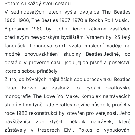
Potom šli každý svou cestou.
V sedmdesátých letech vyšla dvojalba The Beatles
1962-1966, The Beatles 1967-1970 a Rockń Roll Music.
8.prosince 1980 byl John Denon zákeřně zastřelen
před svým newyorským bydlištěm. Vrahem byl 25 letý
fanoušek. Lenonova smrt vzala poslední naděje na
možné znovuvzkříšení skupiny Beatles.Jediné, co
obstálo v prověrce času, jsou jejich písně a poselství,
které s sebou přinášely.
Z trojice bývalých nejbližších spolupracovníků Beatles
Peter Brown se zasloužil o vydání beatlovské
monografie The Love Yo Make. Komplex nahrávacích
studií v Londýně, kde Beatles nejvíce působili, prošel v
roce 1983 rekonstrukcí byl otevřen pro veřejnost. Jeho
návštěvníci zde slyšeli několik nahrávek, které
zůstávaly v trezorech EMI. Pokus o vybudování