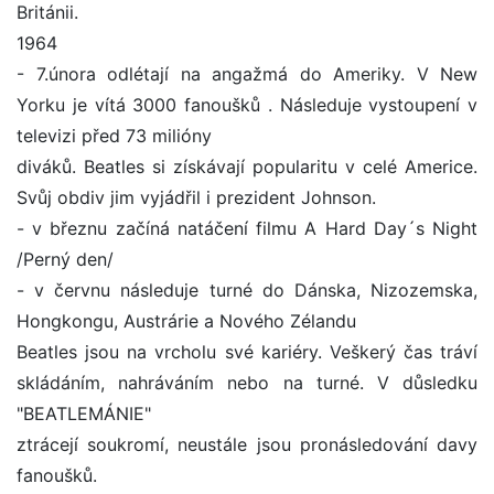
Británii.
1964
- 7.února odlétají na angažmá do Ameriky. V New
Yorku je vítá 3000 fanoušků . Následuje vystoupení v
televizi před 73 milióny
diváků. Beatles si získávají popularitu v celé Americe.
Svůj obdiv jim vyjádřil i prezident Johnson.
- v březnu začíná natáčení filmu A Hard Day´s Night
/Perný den/
- v červnu následuje turné do Dánska, Nizozemska,
Hongkongu, Austrárie a Nového Zélandu
Beatles jsou na vrcholu své kariéry. Veškerý čas tráví
skládáním, nahráváním nebo na turné. V důsledku
"BEATLEMÁNIE"
ztrácejí soukromí, neustále jsou pronásledování davy
fanoušků.