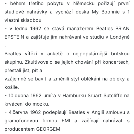
- během třetího pobytu v Německu pořizují první
studiové nahrávky a vychází deska My Boonnie s 1
vlastní skladbou
- v lednu 1962 se stává manažerem Beatles BRIAN
EPSTEIN a zajišťuje jim nahrávání ve studiu v Londýně
.
Beatles vítězí v anketě o nejpopulárnější britskou
skupinu. Zkultivovalo se jejich chování při koncertech,
přestali jíst, pít a
vzájemně se bavit a změnili styl oblékání na obleky a
košile.
- 10.dubna 1962 umírá v Hamburku Sruart Sutcliffe na
krvácení do mozku.
- 4.června 1962 podepisují Beatles v Anglii smlouvu s
gramofonovou firmou EMI a začínají nahrávat s
producentem GEORGEM