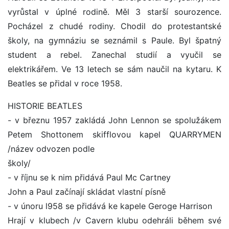
vyrůstal v úplné rodině. Měl 3 starší sourozence.
Pocházel z chudé rodiny. Chodil do protestantské
školy, na gymnáziu se seznámil s Paule. Byl špatný
student a rebel. Zanechal studií a vyučil se
elektrikářem. Ve 13 letech se sám naučil na kytaru. K
Beatles se přidal v roce 1958.
HISTORIE BEATLES
- v březnu 1957 zakládá John Lennon se spolužákem
Petem Shottonem skifflovou kapel QUARRYMEN
/název odvozen podle
školy/
- v říjnu se k nim přidává Paul Mc Cartney
John a Paul začínají skládat vlastní písně
- v únoru l958 se přidává ke kapele Geroge Harrison
Hrají v klubech /v Cavern klubu odehráli během své