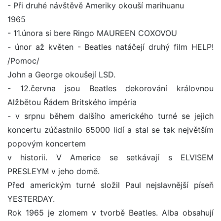
- Při druhé návštěvě Ameriky okouší marihuanu
1965
- 11.února si bere Ringo MAUREEN COXOVOU
- únor až květen - Beatles natáčejí druhý film HELP!
/Pomoc/
John a George okoušejí LSD.
- 12.června jsou Beatles dekorování královnou
Alžbětou Řádem Britského impéria
- v srpnu během dalšího amerického turné se jejich
koncertu zúčastnilo 65000 lidí a stal se tak největším
popovým koncertem
v historii. V Americe se setkávají s ELVISEM
PRESLEYM v jeho domě.
Před americkým turné složil Paul nejslavnější píseň
YESTERDAY.
Rok 1965 je zlomem v tvorbě Beatles. Alba obsahují