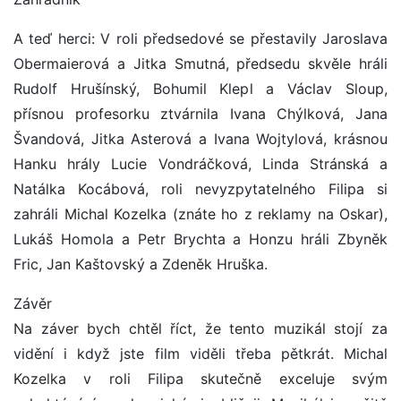
A teď herci: V roli předsedové se přestavily Jaroslava
Obermaierová a Jitka Smutná, předsedu skvěle hráli
Rudolf Hrušínský, Bohumil Klepl a Václav Sloup,
přísnou profesorku ztvárnila Ivana Chýlková, Jana
Švandová, Jitka Asterová a Ivana Wojtylová, krásnou
Hanku hrály Lucie Vondráčková, Linda Stránská a
Natálka Kocábová, roli nevyzpytatelného Filipa si
zahráli Michal Kozelka (znáte ho z reklamy na Oskar),
Lukáš Homola a Petr Brychta a Honzu hráli Zbyněk
Fric, Jan Kaštovský a Zdeněk Hruška.
Závěr
Na záver bych chtěl říct, že tento muzikál stojí za
vidění i když jste film viděli třeba pětkrát. Michal
Kozelka v roli Filipa skutečně exceluje svým