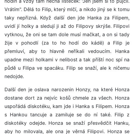
hodin a vždy tam nechá lísteček: "Jen jsem si to půjčil.
Vrátím". Dělá to Filip, který mlčí, a nikdo jiný se k tomu
taky nepřizná. Když další den jde Hanka za Filipem,
uvidí jí holky a sledují ji až do Filipovy skrýše. Filipovi
vytknou, že oni se tam dole musí mačkat, a on si tady
žije v pohodlí (za to ho hodí do kádě) a Filip je
přemluví, aby to hlavně neříkali vedoucím. Hanka
upadne mezi holkami v nelibost a tak příští noc spí na
půdě u Filipa ve spacáku. Filip se snaží, ale k ničemu
nedojde.
Další den je oslava narozenin Honzy, na které Honza
dostane dort za nejvíc košů chmele za všech. Honza
uspořádá diskotéku, kam jde i Hanka s Filipem. Honza
s Hankou tancuje a zamiluje se do ní také. Filip z
diskotéky odejde. Honza se snaží přesvědčit Hanku,
aby ho milovala, ale ona je věrná Filipovi. Honza se