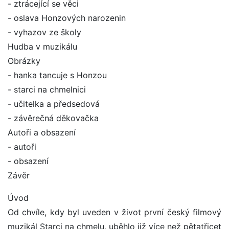
- ztrácející se věci
- oslava Honzových narozenin
- vyhazov ze školy
Hudba v muzikálu
Obrázky
- hanka tancuje s Honzou
- starci na chmelnici
- učitelka a předsedová
- závěrečná děkovačka
Autoři a obsazení
- autoři
- obsazení
Závěr
Úvod
Od chvíle, kdy byl uveden v život první český filmový
muzikál Starci na chmelu, uběhlo již více než pětatřicet