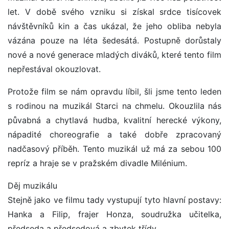
let. V době svého vzniku si získal srdce tisícovek
návštěvníků kin a čas ukázal, že jeho obliba nebyla
vázána pouze na léta šedesátá. Postupně dorůstaly
nové a nové generace mladých diváků, které tento film
nepřestával okouzlovat.
Protože film se nám opravdu líbil, šli jsme tento leden
s rodinou na muzikál Starci na chmelu. Okouzlila nás
půvabná a chytlavá hudba, kvalitní herecké výkony,
nápadité choreografie a také dobře zpracovaný
nadčasový příběh. Tento muzikál už má za sebou 100
repríz a hraje se v pražském divadle Milénium.
Děj muzikálu
Stejně jako ve filmu tady vystupují tyto hlavní postavy:
Hanka a Filip, frajer Honza, soudružka učitelka,
předseda a předsedová a zbytek třídy.