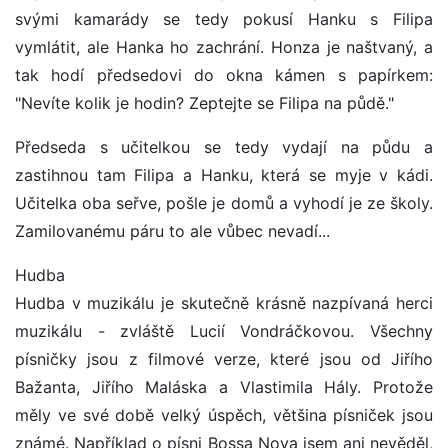
svými kamarády se tedy pokusí Hanku s Filipa
vymlátit, ale Hanka ho zachrání. Honza je naštvaný, a
tak hodí předsedovi do okna kámen s papírkem:
"Nevíte kolik je hodin? Zeptejte se Filipa na půdě."
Předseda s učitelkou se tedy vydají na půdu a
zastihnou tam Filipa a Hanku, která se myje v kádi.
Učitelka oba seřve, pošle je domů a vyhodí je ze školy.
Zamilovanému páru to ale vůbec nevadí...
Hudba
Hudba v muzikálu je skutečně krásně nazpívaná herci
muzikálu - zvláště Lucií Vondráčkovou. Všechny
písničky jsou z filmové verze, které jsou od Jiřího
Bažanta, Jiřího Maláska a Vlastimila Hály. Protože
měly ve své době velký úspěch, většina písniček jsou
známé. Například o písni Bossa Nova jsem ani nevěděl,