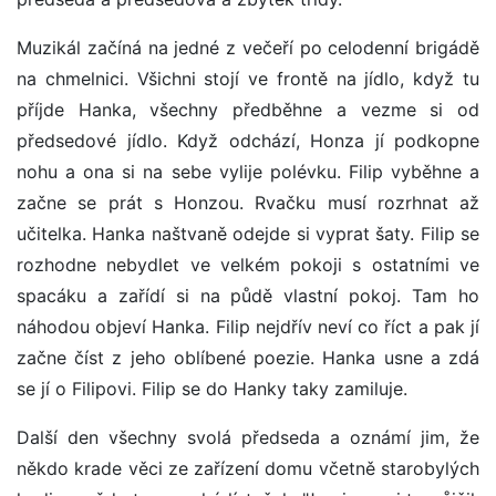
Muzikál začíná na jedné z večeří po celodenní brigádě
na chmelnici. Všichni stojí ve frontě na jídlo, když tu
příjde Hanka, všechny předběhne a vezme si od
předsedové jídlo. Když odchází, Honza jí podkopne
nohu a ona si na sebe vylije polévku. Filip vyběhne a
začne se prát s Honzou. Rvačku musí rozrhnat až
učitelka. Hanka naštvaně odejde si vyprat šaty. Filip se
rozhodne nebydlet ve velkém pokoji s ostatními ve
spacáku a zařídí si na půdě vlastní pokoj. Tam ho
náhodou objeví Hanka. Filip nejdřív neví co říct a pak jí
začne číst z jeho oblíbené poezie. Hanka usne a zdá
se jí o Filipovi. Filip se do Hanky taky zamiluje.
Další den všechny svolá předseda a oznámí jim, že
někdo krade věci ze zařízení domu včetně starobylých