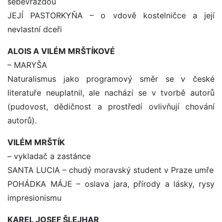
sebevraždou
JEJÍ PASTORKYŇA – o vdově kostelničce a její
nevlastní dceři
ALOIS A VILÉM MRŠTÍKOVÉ
– MARYŠA
Naturalismus jako programový směr se v české
literatuře neuplatnil, ale nachází se v tvorbě autorů
(pudovost, dědičnost a prostředí ovlivňují chování
autorů).
VILÉM MRŠTÍK
– vykladač a zastánce
SANTA LUCIA – chudý moravský student v Praze umře
POHÁDKA MÁJE – oslava jara, přírody a lásky, rysy
impresionismu
KAREL JOSEF ŠLEJHAR