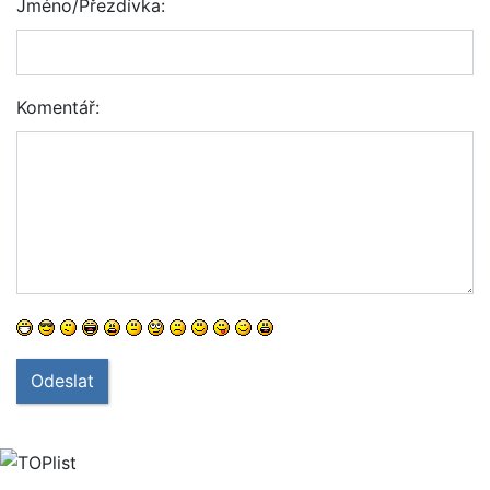
Jméno/Přezdívka:
Komentář:
Odeslat