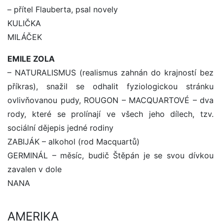
– přítel Flauberta, psal novely
KULIČKA
MILÁČEK
EMILE ZOLA
– NATURALISMUS (realismus zahnán do krajností bez
příkras), snažil se odhalit fyziologickou stránku
ovlivňovanou pudy, ROUGON – MACQUARTOVÉ – dva
rody, které se prolínají ve všech jeho dílech, tzv.
sociální dějepis jedné rodiny
ZABIJÁK – alkohol (rod Macquartů)
GERMINÁL – měsíc, budič Štěpán je se svou dívkou
zavalen v dole
NANA
AMERIKA