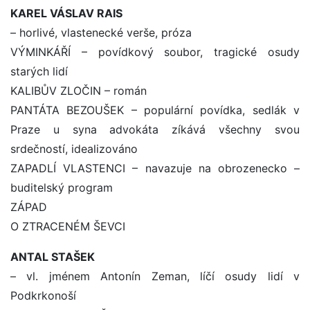
KAREL VÁSLAV RAIS
– horlivé, vlastenecké verše, próza
VÝMINKÁŘÍ – povídkový soubor, tragické osudy
starých lidí
KALIBŮV ZLOČIN – román
PANTÁTA BEZOUŠEK – populární povídka, sedlák v
Praze u syna advokáta zíkává všechny svou
srdečností, idealizováno
ZAPADLÍ VLASTENCI – navazuje na obrozenecko –
buditelský program
ZÁPAD
O ZTRACENÉM ŠEVCI
ANTAL STAŠEK
– vl. jménem Antonín Zeman, líčí osudy lidí v
Podkrkonoší