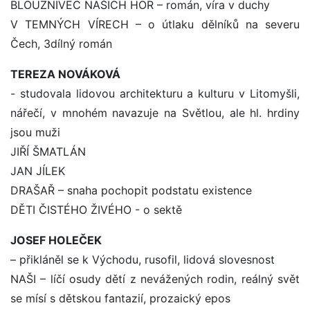
BLOUZNIVEC NAŠICH HOR – román, víra v duchy
V TEMNÝCH VÍRECH – o útlaku dělníků na severu
Čech, 3dílný román
TEREZA NOVÁKOVÁ
- studovala lidovou architekturu a kulturu v Litomyšli,
nářečí, v mnohém navazuje na Světlou, ale hl. hrdiny
jsou muži
JIŘÍ ŠMATLÁN
JAN JÍLEK
DRAŠAŘ – snaha pochopit podstatu existence
DĚTI ČISTÉHO ŽIVÉHO - o sektě
JOSEF HOLEČEK
– přikláněl se k Východu, rusofil, lidová slovesnost
NAŠI – líčí osudy dětí z nevážených rodin, reálný svět
se mísí s dětskou fantazií, prozaický epos