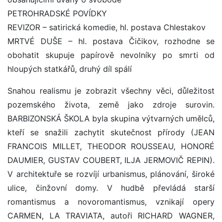
PETROHRADSKÉ POVÍDKY
REVIZOR – satirická komedie, hl. postava Chlestakov
MRTVÉ DUŠE – hl. postava Čičikov, rozhodne se
obohatit skupuje papírově nevolníky po smrti od
hloupých statkářů, druhý díl spálí
Snahou realismu je zobrazit všechny věci, důležitost
pozemského života, země jako zdroje surovin.
BARBIZONSKÁ ŠKOLA byla skupina výtvarných umělců,
kteří se snažili zachytit skutečnost přírody (JEAN
FRANCOIS MILLET, THEODOR ROUSSEAU, HONORÉ
DAUMIER, GUSTAV COUBERT, ILJA JERMOVIČ REPIN).
V architektuře se rozvíjí urbanismus, plánování, široké
ulice, činžovní domy. V hudbě převládá starší
romantismus a novoromantismus, vznikají opery
CARMEN, LA TRAVIATA, autoři RICHARD WAGNER,