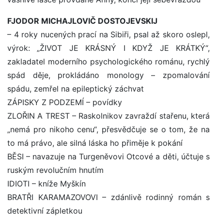
FJODOR MICHAJLOVIČ DOSTOJEVSKIJ
– 4 roky nucených prací na Sibiři, psal až skoro oslepl,
výrok: „ŽIVOT JE KRÁSNÝ I KDYŽ JE KRÁTKÝ“,
zakladatel moderního psychologického románu, rychlý
spád děje, prokládáno monology – zpomalování
spádu, zemřel na epileptický záchvat
ZÁPISKY Z PODZEMÍ – povídky
ZLOŘIN A TREST – Raskolnikov zavraždí stařenu, která
„nemá pro nikoho cenu“, přesvědčuje se o tom, že na
to má právo, ale silná láska ho přiměje k pokání
BĚSI – navazuje na Turgeněvovi Otcové a děti, účtuje s
ruským revolučním hnutím
IDIOTI – kníže Myškín
BRATŘI KARAMAZOVOVI – zdánlivě rodinný román s
detektivní zápletkou