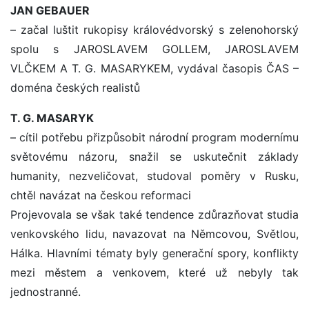
JAN GEBAUER
– začal luštit rukopisy královédvorský s zelenohorský
spolu s JAROSLAVEM GOLLEM, JAROSLAVEM
VLČKEM A T. G. MASARYKEM, vydával časopis ČAS –
doména českých realistů
T. G. MASARYK
– cítil potřebu přizpůsobit národní program modernímu
světovému názoru, snažil se uskutečnit základy
humanity, nezveličovat, studoval poměry v Rusku,
chtěl navázat na českou reformaci
Projevovala se však také tendence zdůrazňovat studia
venkovského lidu, navazovat na Němcovou, Světlou,
Hálka. Hlavními tématy byly generační spory, konflikty
mezi městem a venkovem, které už nebyly tak
jednostranné.