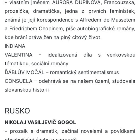
– vlastním jménem AURORA DUPINOVÁ, Francouzska,
prozaička, dramatička, jedna z prvních feministek,
známá je její korespondence s Alfredem de Mussetem
a Friedrichem Chopinem, píše autobiografické romány,
kde brání práva žen na plný citový život.
INDIANA
VALENTINA – idealizovaná díla s venkovskou
tématikou, sociální romány
ĎÁBLŮV MOČÁL – romantický sentimentalismus
CONSUELA – odehrává se na našem území, studovala
slovanskou historii
RUSKO
NIKOLAJ VASILJEVIČ GOGOL
– prozaik a dramatik, začínal novelami a povídkami
obsahujícími úvahy o svobodě