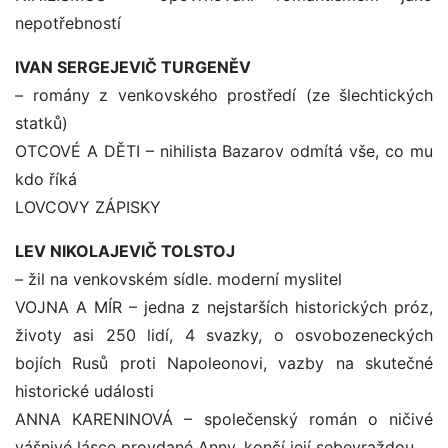
nepotřebností
IVAN SERGEJEVIČ TURGENĚV
– romány z venkovského prostředí (ze šlechtických
statků)
OTCOVÉ A DĚTI – nihilista Bazarov odmítá vše, co mu
kdo říká
LOVCOVY ZÁPISKY
LEV NIKOLAJEVIČ TOLSTOJ
– žil na venkovském sídle. moderní myslitel
VOJNA A MÍR – jedna z nejstarších historických próz,
životy asi 250 lidí, 4 svazky, o osvobozeneckých
bojích Rusů proti Napoleonovi, vazby na skutečné
historické události
ANNA KARENINOVÁ – společenský román o ničivé
vášnivé lásce provdané Anny, končí její sebevraždou