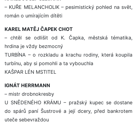
– KUŘE MELANCHOLIK – pesimistický pohled na svět,
román o umírajícím dítěti
KAREL MATĚJ ČAPEK CHOT
– chtěl se odlišit od K. Čapka, městská tématika,
hrdina je vždy bezmocný
TURBÍNA – o rozkladu a krachu rodiny, která koupila
turbínu, aby si pomohli a ta vybouchla
KAŠPAR LÉN MSTITEL
IGNÁT HERRMANN
– mistr drobnokresby
U SNĚDENÉHO KRÁMU – pražský kupec se dostane
do spárů paní Šustrové a její dcery, před bankrotem
uteče sebevraždou