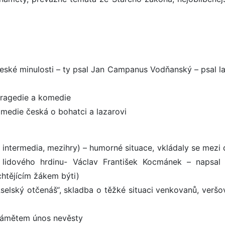
české minulosti – ty psal Jan Campanus Vodňanský – psal la
 tragedie a komedie
omedie česká o bohatci a lazarovi
( intermedia, mezihry) – humorné situace, vkládaly se mezi 
 lidového hrdinu- Václav František Kocmánek – napsal 
chtějícím žákem býti)
selský otčenáš“, skladba o těžké situaci venkovanů, veršo
 námětem únos nevěsty