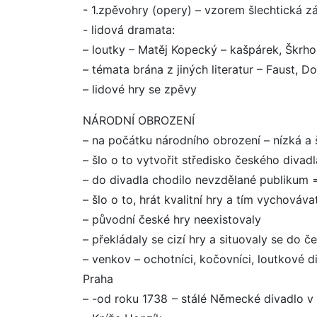
- 1.zpěvohry (opery) – vzorem šlechtická 
- lidová dramata:
– loutky – Matěj Kopecký – kašpárek, Škrho
– témata brána z jiných literatur – Faust, D
– lidové hry se zpěvy
NÁRODNÍ OBROZENÍ
– na počátku národního obrození – nízká a
– šlo o to vytvořit středisko českého divadla
– do divadla chodilo nevzdělané publikum 
– šlo o to, hrát kvalitní hry a tím vychováv
– původní české hry neexistovaly
– překládaly se cizí hry a situovaly se do č
– venkov – ochotníci, kočovníci, loutkové 
Praha
– -od roku 1738 – stálé Německé divadlo v 