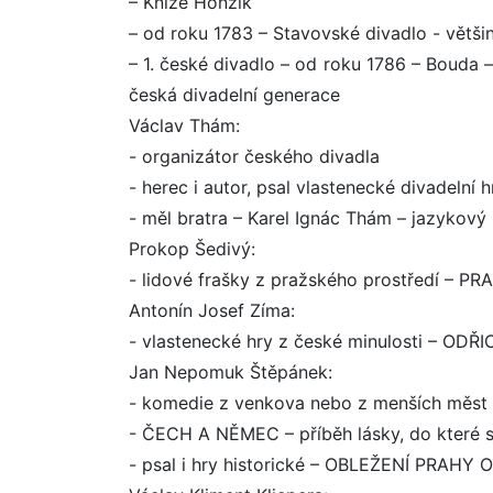
– Kníže Honzík
– od roku 1783 – Stavovské divadlo - větš
– 1. české divadlo – od roku 1786 – Bouda –
česká divadelní generace
Václav Thám:
- organizátor českého divadla
- herec i autor, psal vlastenecké divadel
- měl bratra – Karel Ignác Thám – jazykový 
Prokop Šedivý:
- lidové frašky z pražského prostředí –
Antonín Josef Zíma:
- vlastenecké hry z české minulosti – OD
Jan Nepomuk Štěpánek:
- komedie z venkova nebo z menších měst
- ČECH A NĚMEC – příběh lásky, do které s
- psal i hry historické – OBLEŽENÍ PRAHY