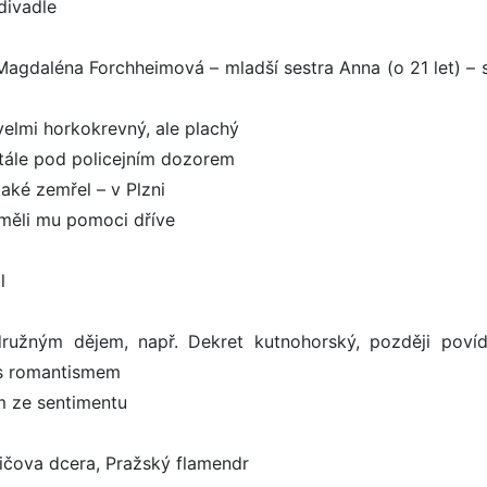
divadle
gdaléna Forchheimová – mladší sestra Anna (o 21 let) – s 
velmi horkokrevný, ale plachý
stále pod policejním dozorem
také zemřel – v Plzni
e měli mu pomoci dříve
l
družným dějem, např. Dekret kutnohorský, později poví
 s romantismem
m ze sentimentu
aličova dcera, Pražský flamendr