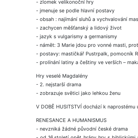
- zlomek velikonoční hry
- jmenuje se podle hlavní postavy
- obsah : najímání sluhů a vychvalování mas
- zachycen měšťanský a lidový život
- jazyk s vulgarismy a germanismy
- námět: 3 Marie jdou pro vonné masti, pro
- postavy: mastičkář Pustrpalk, pomocník 
- prolínání latiny a češtiny ve verších – m
Hry veselé Magdalény
- 2. nejstarší drama
- zobrazuje světici jako lehkou ženu
V DOBĚ HUSITSTVÍ dochází k naprostému ú
RENESANCE A HUMANISMUS
- nevzniká žádné původní české drama
- od 16.století opět hrány hry s biblickým