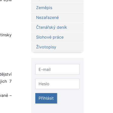
Zeměpis
Nezařazené
Čtenářský deník
tinsky
Slohové práce
Životopisy
dějství
jich 7
vané –
Přihlásit