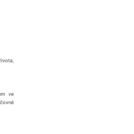
ivota,
gem ve
očovné