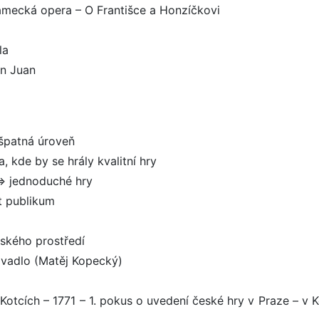
zámecká opera – O Františce a Honzíčkovi
la
on Juan
 špatná úroveň
, kde by se hrály kvalitní hry
=> jednoduché hry
at publikum
eského prostředí
divadlo (Matěj Kopecký)
Kotcích – 1771 – 1. pokus o uvedení české hry v Praze – v K