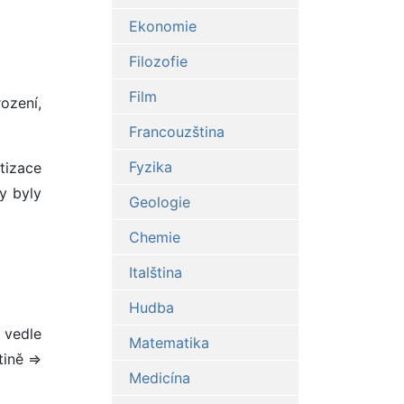
Ekonomie
Filozofie
Film
ození,
Francouzština
Fyzika
tizace
ty byly
Geologie
Chemie
Italština
Hudba
 vedle
Matematika
tině =>
Medicína