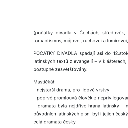
(počátky divadla v Čechách, středověk, 
romantismus, májovci, ruchovci a lumírovci,
POČÁTKY DIVADLA spadají asi do 12.stole
latinských textů z evangelií – v klášterech
postupně zesvětšťovány.
Mastičkář
- nejstarší drama, pro lidové vrstvy
- poprvé promlouvá člověk z neprivilegova
- dramata byla nejdříve hrána latinsky –
původních latinských písní byl i jejich česk
celá dramata česky