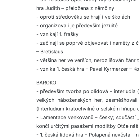
hra Judith – přeložena z němčiny
- oproti středověku se hrají i ve školách
- organizovali je především jezuité
- vznikají 1. frašky
- začínají se poprvé objevovat i náměty z 
– Bretislaus
- většina her ve verších, nerozlišován žánr
- vzniká 1. česká hra – Pavel Kyrmerzer – K
BAROKO
- především tvorba pololidová – interludia 
velkých náboženských her, zesměšňovali
(Interludium kratochvilné o selském hňupu 
- Lamentace venkovanů – česky; součástí „
končí určitými pasážemi modlitby Otče náš
- 1. česká lidová hra – Polapená nevěsta –