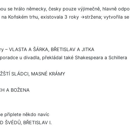
inou se hrálo německy, česky pouze výjimečně, hlavně odp
 na Koňském trhu, existovala 3 roky ->stržena; vytvořila se
ní hry – VLASTA A ŠÁRKA, BŘETISLAV A JITKA
poradce u divadla, překládal také Shakespeara a Schillera
 PRAŽŠTÍ SLÁDCI, MASNÉ KRÁMY
ŘICH A BOŽENA
e připlete někdo navíc
 OD ŠVÉDŮ, BŘETISLAV I.