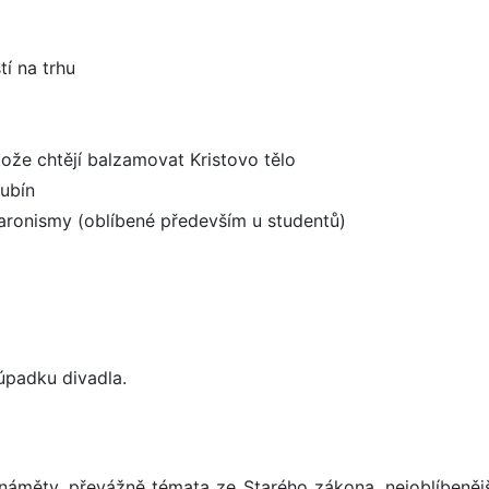
tí na trhu
tože chtějí balzamovat Kristovo tělo
Rubín
akaronismy (oblíbené především u studentů)
padku divadla.
i náměty, převážně témata ze Starého zákona, nejoblíbenějš