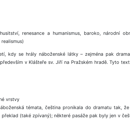
husitství, renesance a humanismus, baroko, národní obr
 realismus)
tí, kdy se hrály náboženské látky – zejména pak drama
, především v Klášteře sv. Jiří na Pražském hradě. Tyto tex
né vrstvy
 náboženská témata, čeština pronikala do dramatu tak, že
ý překlad (také zpívaný); některé pasáže pak byly jen v češ