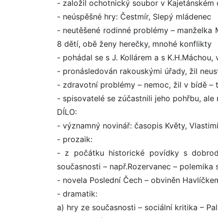
- založil ochotnický soubor v Kajetánském 
- neúspěšné hry: Čestmír, Slepý mládenec
- neutěšené rodinné problémy – manželka Ma
8 dětí, obě ženy herečky, mnohé konflikty
- pohádal se s J. Kollárem a s K.H.Máchou, 
- pronásledován rakouskými úřady, žil neu
- zdravotní problémy – nemoc, žil v bídě – 
- spisovatelé se zúčastnili jeho pohřbu, al
DÍLO:
- významný novinář: časopis Květy, Vlastimi
- prozaik:
- z počátku historické povídky s dobro
současnosti – např.Rozervanec – polemika
- novela Poslední Čech – obviněn Havlíčke
- dramatik:
a) hry ze současnosti – sociální kritika – P