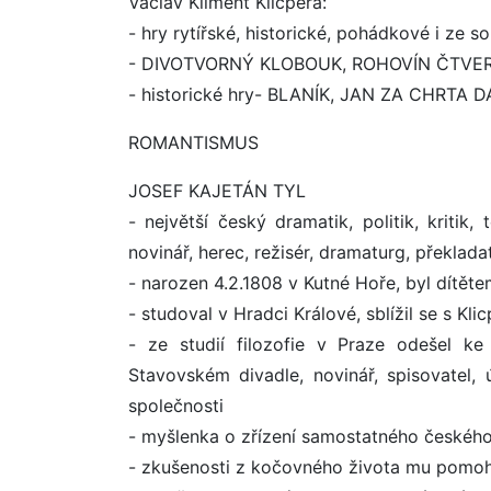
Václav Kliment Klicpera:
- hry rytířské, historické, pohádkové i ze s
- DIVOTVORNÝ KLOBOUK, ROHOVÍN ČTVE
- historické hry- BLANÍK, JAN ZA CHRTA 
ROMANTISMUS
JOSEF KAJETÁN TYL
- největší český dramatik, politik, kritik
novinář, herec, režisér, dramaturg, překlada
- narozen 4.2.1808 v Kutné Hoře, byl dítěte
- studoval v Hradci Králové, sblížil se s Kl
- ze studií filozofie v Praze odešel k
Stavovském divadle, novinář, spisovatel
společnosti
- myšlenka o zřízení samostatného českého
- zkušenosti z kočovného života mu pomoh