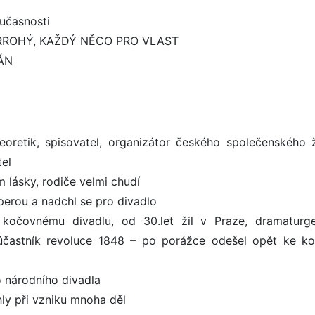
oučasnosti
RROHÝ, KAŽDÝ NĚCO PRO VLAST
DÁN
, teoretik, spisovatel, organizátor českého společenského ž
tel
m lásky, rodiče velmi chudí
icperou a nadchl se pro divadlo
e kočovnému divadlu, od 30.let žil v Praze, dramatur
, účastník revoluce 1848 – po porážce odešel opět ke k
 národního divadla
ly při vzniku mnoha děl