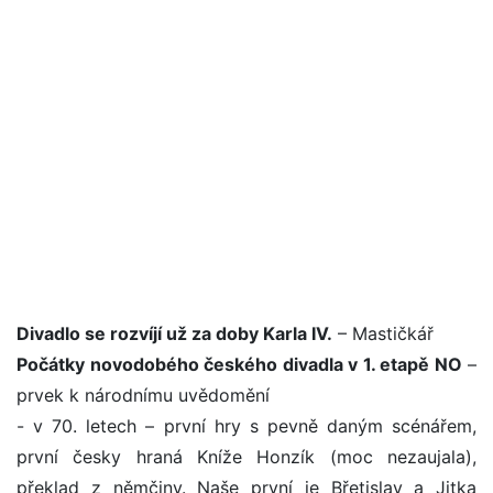
Divadlo se rozvíjí už za doby Karla IV.
– Mastičkář
Počátky novodobého českého divadla v 1. etapě NO
–
prvek k národnímu uvědomění
- v 70. letech – první hry s pevně daným scénářem,
první česky hraná Kníže Honzík (moc nezaujala),
překlad z němčiny. Naše první je Břetislav a Jitka