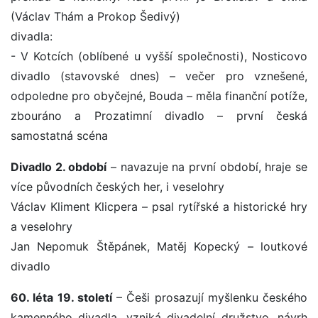
(Václav Thám a Prokop Šedivý)
divadla:
- V Kotcích (oblíbené u vyšší společnosti), Nosticovo
divadlo (stavovské dnes) – večer pro vznešené,
odpoledne pro obyčejné, Bouda – měla finanční potíže,
zbouráno a Prozatimní divadlo – první česká
samostatná scéna
Divadlo 2. období
– navazuje na první období, hraje se
více původních českých her, i veselohry
Václav Kliment Klicpera – psal rytířské a historické hry
a veselohry
Jan Nepomuk Štěpánek, Matěj Kopecký – loutkové
divadlo
60. léta 19. století
– Češi prosazují myšlenku českého
kamenného divadla, vzniká divadelní družstvo, návrh