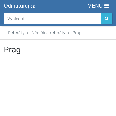
Odmaturuj
MENU
.cz
Referáty
Němčina referáty
Prag
Prag