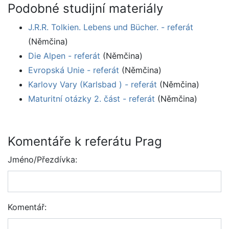
Podobné studijní materiály
J.R.R. Tolkien. Lebens und Bücher. - referát
(Němčina)
Die Alpen - referát
(Němčina)
Evropská Unie - referát
(Němčina)
Karlovy Vary (Karlsbad ) - referát
(Němčina)
Maturitní otázky 2. část - referát
(Němčina)
Komentáře k referátu Prag
Jméno/Přezdívka:
Komentář: