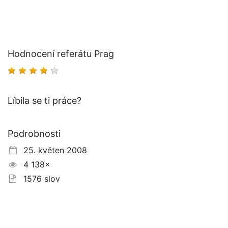
Hodnocení referátu Prag
Líbila se ti práce?
Podrobnosti
25. květen 2008
4 138×
1576 slov