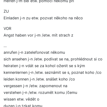
Helfen j-m bei etw. pomoci někomu při
ZU
Einladen j-n zu etw. pozvat někoho na něco
VOR
Angst haben vor j-m /etw. mít strach z
…
anrufen j-n zatelefonovat někomu
sich ansehen j-n /etw. podívat se na, prohlédnout si co
heiraten j-n vdát se za kohol oženit se s kým
kennenlernen j-n /etw. seznámit se s, poznat koho /co
leiden konnen j-n /etw. snášet koho /co
vergessen j-n /etw. zapomenout na
verstehen j-n /etw. rozumět komu /čemu
wissen etw. vědět o
duzen j-n tzkat komu