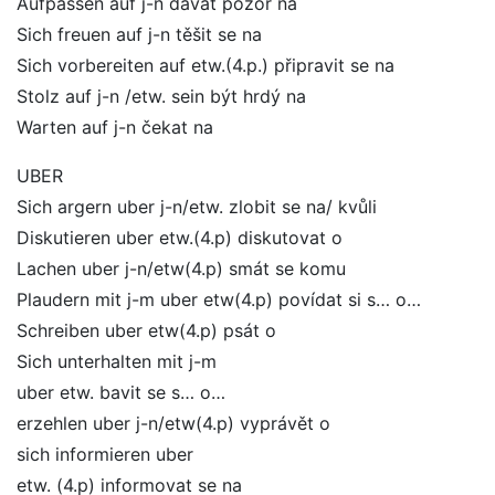
Aufpassen auf j-n dávat pozor na
Sich freuen auf j-n těšit se na
Sich vorbereiten auf etw.(4.p.) připravit se na
Stolz auf j-n /etw. sein být hrdý na
Warten auf j-n čekat na
UBER
Sich argern uber j-n/etw. zlobit se na/ kvůli
Diskutieren uber etw.(4.p) diskutovat o
Lachen uber j-n/etw(4.p) smát se komu
Plaudern mit j-m uber etw(4.p) povídat si s… o…
Schreiben uber etw(4.p) psát o
Sich unterhalten mit j-m
uber etw. bavit se s… o…
erzehlen uber j-n/etw(4.p) vyprávět o
sich informieren uber
etw. (4.p) informovat se na