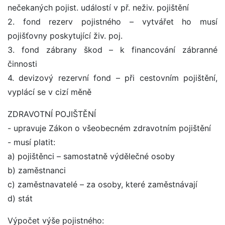
nečekaných pojist. událostí v př. neživ. pojištění
2. fond rezerv pojistného – vytvářet ho musí
pojišťovny poskytující živ. poj.
3. fond zábrany škod – k financování zábranné
činnosti
4. devizový rezervní fond – při cestovním pojištění,
vyplácí se v cizí měně
ZDRAVOTNÍ POJIŠTĚNÍ
- upravuje Zákon o všeobecném zdravotním pojištění
- musí platit:
a) pojištěnci – samostatně výdělečné osoby
b) zaměstnanci
c) zaměstnavatelé – za osoby, které zaměstnávají
d) stát
Výpočet výše pojistného: