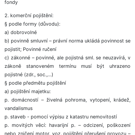
fondy
2. komerční pojištění:
§ podle formy (důvodu):
a) dobrovolné
b) povinně smluvní – právní norma ukládá povinnost se
pojistit; Povinné ručení
c) zákonné – povinné, ale pojistná sml. se neuzavírá, v
zákoně stanoveném termínu musí být uhrazeno
pojistné (zdr., soc.,…)
§ podle předmětu pojištění
a) pojištění majetku:
p. domácností – živelná pohroma, vytopení, krádež,
vandalismus
p. staveb - pomocí výpisu z katastru nemovitostí
p. movitých věcí: havarijní p. – odcizení, poškození
nebo zničení motor. voz. pojištění přerušení provozu –