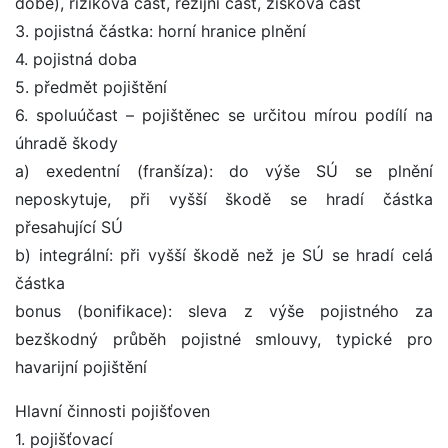
době), riziková část, režijní část, zisková část
3. pojistná částka: horní hranice plnění
4. pojistná doba
5. předmět pojištění
6. spoluúčast – pojištěnec se určitou mírou podílí na
úhradě škody
a) exedentní (franšíza): do výše SÚ se plnění
neposkytuje, při vyšší škodě se hradí částka
přesahující SÚ
b) integrální: při vyšší škodě než je SÚ se hradí celá
částka
bonus (bonifikace): sleva z výše pojistného za
bezškodný průběh pojistné smlouvy, typické pro
havarijní pojištění
Hlavní činnosti pojišťoven
1. pojišťovací