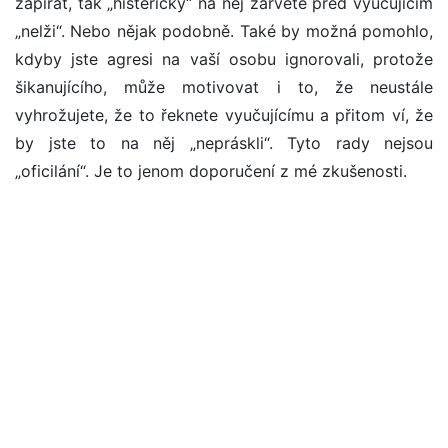
zapírat, tak „histericky“ na něj zařvěte před vyučujícím
„nelži“. Nebo nějak podobně. Také by možná pomohlo,
kdyby jste agresi na vaší osobu ignorovali, protože
šikanujícího, může motivovat i to, že neustále
vyhrožujete, že to řeknete vyučujícímu a přitom ví, že
by jste to na něj „nepráskli“. Tyto rady nejsou
„oficilání“. Je to jenom doporučení z mé zkušenosti.