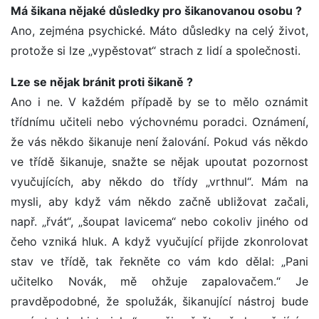
Má šikana nějaké důsledky pro šikanovanou osobu ?
Ano, zejména psychické. Máto důsledky na celý život,
protože si lze „vypěstovat“ strach z lidí a společnosti.
Lze se nějak bránit proti šikaně ?
Ano i ne. V každém případě by se to mělo oznámit
třídnímu učiteli nebo výchovnému poradci. Oznámení,
že vás někdo šikanuje není žalování. Pokud vás někdo
ve třídě šikanuje, snažte se nějak upoutat pozornost
vyučujících, aby někdo do třídy „vrthnul“. Mám na
mysli, aby když vám někdo začně ubližovat začali,
např. „řvát“, „šoupat lavicema“ nebo cokoliv jiného od
čeho vzniká hluk. A když vyučující přijde zkonrolovat
stav ve třídě, tak řekněte co vám kdo dělal: „Pani
učitelko Novák, mě ohžuje zapalovačem.“ Je
pravděpodobné, že spolužák, šikanující nástroj bude