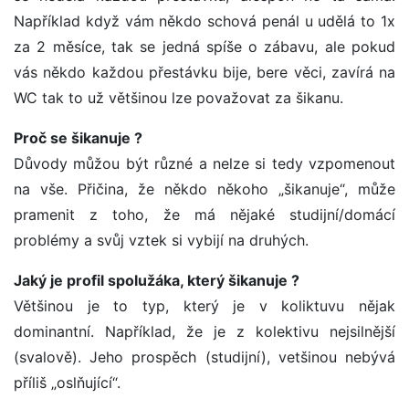
Například když vám někdo schová penál u udělá to 1x
za 2 měsíce, tak se jedná spíše o zábavu, ale pokud
vás někdo každou přestávku bije, bere věci, zavírá na
WC tak to už většinou lze považovat za šikanu.
Proč se šikanuje ?
Důvody můžou být různé a nelze si tedy vzpomenout
na vše. Přičina, že někdo někoho „šikanuje“, může
pramenit z toho, že má nějaké studijní/domácí
problémy a svůj vztek si vybijí na druhých.
Jaký je profil spolužáka, který šikanuje ?
Většinou je to typ, který je v koliktuvu nějak
dominantní. Například, že je z kolektivu nejsilnější
(svalově). Jeho prospěch (studijní), vetšinou nebývá
příliš „oslňující“.