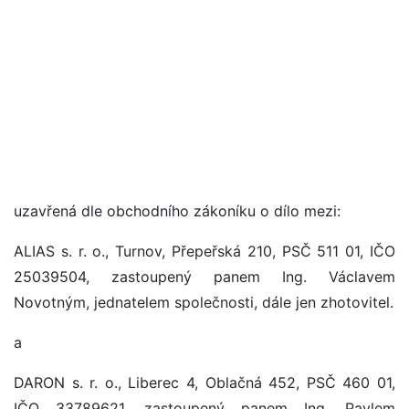
uzavřená dle obchodního zákoníku o dílo mezi:
ALIAS s. r. o., Turnov, Přepeřská 210, PSČ 511 01, IČO
25039504, zastoupený panem Ing. Václavem
Novotným, jednatelem společnosti, dále jen zhotovitel.
a
DARON s. r. o., Liberec 4, Oblačná 452, PSČ 460 01,
IČO 33789621, zastoupený panem Ing. Pavlem