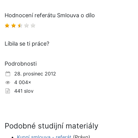
Hodnocení referátu Smlouva o dílo
Líbila se ti práce?
Podrobnosti
28. prosinec 2012
4 004×
441 slov
Podobné studijní materiály
Kupní smlouva - referát
(Právo)