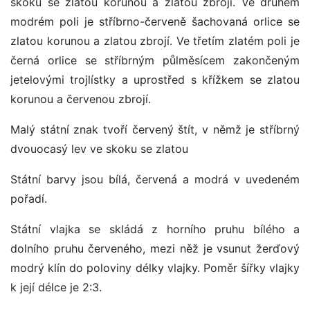
skoku se zlatou korunou a zlatou zbrojí. Ve druhém
modrém poli je stříbrno-červeně šachovaná orlice se
zlatou korunou a zlatou zbrojí. Ve třetím zlatém poli je
černá orlice se stříbrným půlměsícem zakončeným
jetelovými trojlístky a uprostřed s křížkem se zlatou
korunou a červenou zbrojí.
Malý státní znak tvoří červený štít, v němž je stříbrný
dvouocasý lev ve skoku se zlatou
Státní barvy jsou bílá, červená a modrá v uvedeném
pořadí.
Státní vlajka se skládá z horního pruhu bílého a
dolního pruhu červeného, mezi něž je vsunut žerďový
modrý klín do poloviny délky vlajky. Poměr šířky vlajky
k její délce je 2:3.