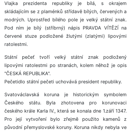
Vlajka prezidenta republiky je bílá, s okrajem
skládajícím se z plaménků střídavě bílých, červených a
modrých. Uprostřed bílého pole je velký státní znak.
Pod ním je bílý (stříbrný) nápis PRAVDA VÍTĚZÍ na
červené stuze podložené žlutými (zlatými) lipovými
ratolestmi.
Státní pečeť tvoří velký státní znak podložený
lipovými ratolestmi po stranách, kolem něhož je opis
"ČESKÁ REPUBLIKA".
Pečetidlo státní pečeti uchovává president republiky.
Svatováclavská koruna je historickým symbolem
Českého státu. Byla zhotovena pro korunovaci
českého krále Karla IV., která se konala dne 1.září 1347.
Pro její vytvoření bylo zřejmě použito kamenů z
původní přemyslovské koruny. Koruna nikdy nebyla ve