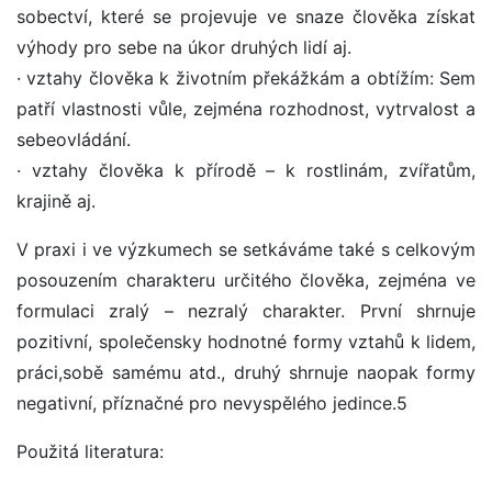
sobectví, které se projevuje ve snaze člověka získat
výhody pro sebe na úkor druhých lidí aj.
· vztahy člověka k životním překážkám a obtížím: Sem
patří vlastnosti vůle, zejména rozhodnost, vytrvalost a
sebeovládání.
· vztahy člověka k přírodě – k rostlinám, zvířatům,
krajině aj.
V praxi i ve výzkumech se setkáváme také s celkovým
posouzením charakteru určitého člověka, zejména ve
formulaci zralý – nezralý charakter. První shrnuje
pozitivní, společensky hodnotné formy vztahů k lidem,
práci,sobě samému atd., druhý shrnuje naopak formy
negativní, příznačné pro nevyspělého jedince.5
Použitá literatura: