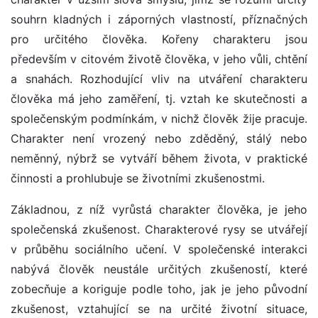
souhrn kladných i záporných vlastností, příznačných
pro určitého člověka. Kořeny charakteru jsou
především v citovém životě člověka, v jeho vůli, chtění
a snahách. Rozhodující vliv na utváření charakteru
člověka má jeho zaměření, tj. vztah ke skutečnosti a
společenským podmínkám, v nichž člověk žije pracuje.
Charakter není vrozený nebo zděděný, stálý nebo
neměnný, nýbrž se vytváří během života, v praktické
činnosti a prohlubuje se životními zkušenostmi.
Základnou, z níž vyrůstá charakter člověka, je jeho
společenská zkušenost. Charakterové rysy se utvářejí
v průběhu sociálního učení. V společenské interakci
nabývá člověk neustále určitých zkušeností, které
zobecňuje a koriguje podle toho, jak je jeho původní
zkušenost, vztahující se na určité životní situace,