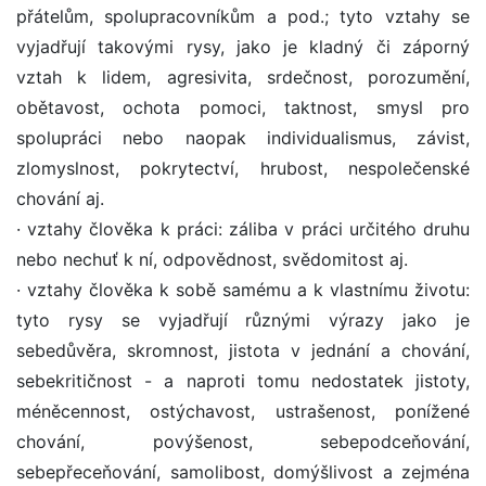
přátelům, spolupracovníkům a pod.; tyto vztahy se
vyjadřují takovými rysy, jako je kladný či záporný
vztah k lidem, agresivita, srdečnost, porozumění,
obětavost, ochota pomoci, taktnost, smysl pro
spolupráci nebo naopak individualismus, závist,
zlomyslnost, pokrytectví, hrubost, nespolečenské
chování aj.
· vztahy člověka k práci: záliba v práci určitého druhu
nebo nechuť k ní, odpovědnost, svědomitost aj.
· vztahy člověka k sobě samému a k vlastnímu životu:
tyto rysy se vyjadřují různými výrazy jako je
sebedůvěra, skromnost, jistota v jednání a chování,
sebekritičnost - a naproti tomu nedostatek jistoty,
méněcennost, ostýchavost, ustrašenost, ponížené
chování, povýšenost, sebepodceňování,
sebepřeceňování, samolibost, domýšlivost a zejména