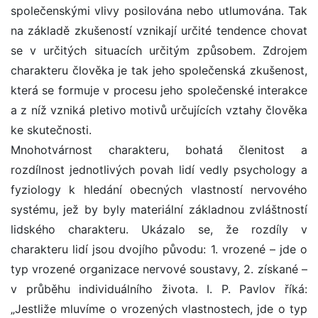
společenskými vlivy posilována nebo utlumována. Tak
na základě zkušeností vznikají určité tendence chovat
se v určitých situacích určitým způsobem. Zdrojem
charakteru člověka je tak jeho společenská zkušenost,
která se formuje v procesu jeho společenské interakce
a z níž vzniká pletivo motivů určujících vztahy člověka
ke skutečnosti.
Mnohotvárnost charakteru, bohatá členitost a
rozdílnost jednotlivých povah lidí vedly psychology a
fyziology k hledání obecných vlastností nervového
systému, jež by byly materiální základnou zvláštností
lidského charakteru. Ukázalo se, že rozdíly v
charakteru lidí jsou dvojího původu: 1. vrozené – jde o
typ vrozené organizace nervové soustavy, 2. získané –
v průběhu individuálního života. I. P. Pavlov říká:
„Jestliže mluvíme o vrozených vlastnostech, jde o typ