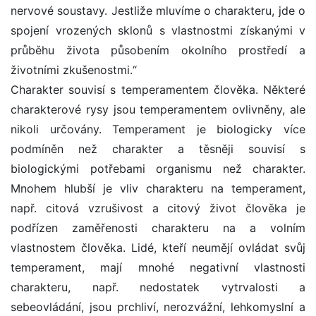
nervové soustavy. Jestliže mluvíme o charakteru, jde o
spojení vrozených sklonů s vlastnostmi získanými v
průběhu života působením okolního prostředí a
životními zkušenostmi.“
Charakter souvisí s temperamentem člověka. Některé
charakterové rysy jsou temperamentem ovlivněny, ale
nikoli určovány. Temperament je biologicky více
podmíněn než charakter a těsněji souvisí s
biologickými potřebami organismu než charakter.
Mnohem hlubší je vliv charakteru na temperament,
např. citová vzrušivost a citový život člověka je
podřízen zaměřenosti charakteru na a volním
vlastnostem člověka. Lidé, kteří neumějí ovládat svůj
temperament, mají mnohé negativní vlastnosti
charakteru, např. nedostatek vytrvalosti a
sebeovládání, jsou prchliví, nerozvážní, lehkomyslní a