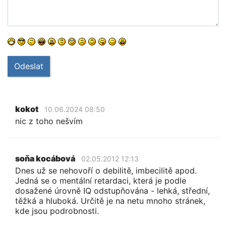
Odeslat
kokot
10.06.2024 08:50
nic z toho nešvím
soňa kocábová
02.05.2012 12:13
Dnes už se nehovoří o debilitě, imbecilitě apod.
Jedná se o mentální retardaci, která je podle
dosažené úrovně IQ odstupňována - lehká, střední,
těžká a hluboká. Určitě je na netu mnoho stránek,
kde jsou podrobnosti.