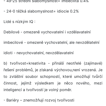
- 49-25 střední slabomyslnost= imbecilita 0.4%
- 24-0 těžká slabomyslnost= idiocie 0.2%
Lidé s nízkým IQ :
Debilové - omezeně vychovatelní i vzdělavatelní
imbecilové - omezeně vychovatelní, ale nevzdělatelní
idioti - nevychovatelní, nevzdělavatelní
b) tvořivost=kreativita - přináší neotřelé (zajímavé)
řešení problémů, je získaná výchovou,není vrozená. Je
to zvláštní soubor schopností, které umožňují tvůrčí
činnost, jejímž výsledkem je něco nového, mezi
inteligencí a tvořivostí je volný poměr.
- Bariéry – znemožňují rozvoj tvořivosti