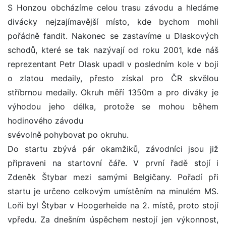
S Honzou obcházíme celou trasu závodu a hledáme
divácky nejzajímavější místo, kde bychom mohli
pořádně fandit. Nakonec se zastavíme u Dlaskových
schodů, které se tak nazývají od roku 2001, kde náš
reprezentant Petr Dlask upadl v posledním kole v boji
o zlatou medaily, přesto získal pro ČR skvělou
stříbrnou medaily. Okruh měří 1350m a pro diváky je
výhodou jeho délka, protože se mohou během
hodinového závodu
svévolně pohybovat po okruhu.
Do startu zbývá pár okamžiků, závodníci jsou již
připraveni na startovní čáře. V první řadě stojí i
Zdeněk Štybar mezi samými Belgičany. Pořadí při
startu je určeno celkovým umístěním na minulém MS.
Loňi byl Štybar v Hoogerheide na 2. místě, proto stojí
vpředu. Za dnešním úspěchem nestojí jen výkonnost,