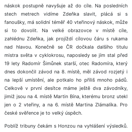
náskok postupně navyšuje až do cíle. Na posledních
stech metrech vidíme Zdeňka slavit, plácá si s
fanoušky, má solidní téměř 40 vteřinový náskok, může
si to dovolit. Na velké obrazovce v místě cíle,
zahlédnu Zdeňka, jak projíždí cílovou čáru s rukama
nad hlavou. Konečně se ČR dočkala dalšího titulu
mistra světa v cyklokrosu, naposledy se jím stal před
19 lety Radomír Šimůnek starší, otec Radomíra, který
dnes dokončil závod na 8. místě, měl závod rozjetý i
na lepší umístění, ale potkalo ho příliš mnoho pádů.
Celkově v první desítce máme ještě dva závodníky,
jimiž jsou na 4. místě Martin Bína, kterému bronz utekl
jen o 2 vteřiny, a na 6. místě Martina Zlámalíka. Pro
české svěřence je to velký úspěch.
Poblíž tribuny čekám s Honzou na vyhlášení výsledků.