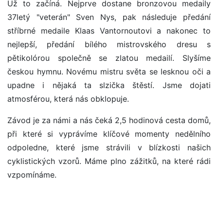
Už to začíná. Nejprve dostane bronzovou medaily
37letý "veterán" Sven Nys, pak následuje předání
stříbrné medaile Klaas Vantornoutovi a nakonec to
nejlepší, předání bílého mistrovského dresu s
pětikolórou společně se zlatou medailí. Slyšíme
českou hymnu. Novému mistru světa se lesknou oči a
upadne i nějaká ta slzička štěstí. Jsme dojati
atmosférou, která nás obklopuje.
Závod je za námi a nás čeká 2,5 hodinová cesta domů,
při které si vyprávíme klíčové momenty nedělního
odpoledne, které jsme strávili v blízkosti našich
cyklistických vzorů. Máme plno zážitků, na které rádi
vzpomínáme.