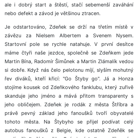
ale i dobrý start a štěstí, stačí sebemenší zaváhání
nebo defekt a závod je většinou ztracen.
Je odstartováno, Zdeňek se drží na třetím místě v
závězu za Nielsem Albertem a Svenem Nysem.
Startovní pole se rychle natahuje. V první desítce
máme čtyři naše jezdce, společně se Zdeňkem jede
Martin Bína, Radomír Šimůnek a Martin Zlámalík vedou
si dobře. Když nás čelo pelotonu míjí, slyším mohutný
řev diváků, kteří křicí: "Go Štyby go". Já a Honza
stojíme kousek od Zdeňkového fanklubu, který zuřivě
skanduje jeho jméno a mává přitom transparenty s
jeho obličejem. Zdeňek je rodák z města Štříbra a
právě pevný základ jeho fanoušků tvoří obyvatelé
tohoto města. Na Štybyho se přijel podívat celý
autobus fanoušků z Belgie, kde ostatně Zdeňěk se