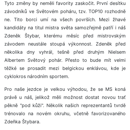
Tyto změny by neměli favority zaskočit. První desítku
závodníků ve Světovém poháru, tzv. TOP10 rozhodně
ne. Tito borci umí na všech površích. Mezi žhavé
kandidáty na titul mistra světa samozřejmě patří i náš
Zdeněk Štybar, kterému měsíc před mistrovským
závodem neustále stoupá výkonnost. Zdeněk před
několika dny vyhrál, tešně před druhým Nielsem
Albertem Světový pohár. Přesto to bude mít velmi
těžké se prosadit mezi belgickou enklávou, kde je
cyklokros národním sportem.
Pro naše jezdce je velkou výhodou, že se MS koná
právě u náš, jelikož měli možnost dostat novou trať
pěkně "pod kůži". Několik našich reprezentantů tvrdě
trénovalo na novém okruhu, včetně favorizovaného
Zdeňka Štybara.