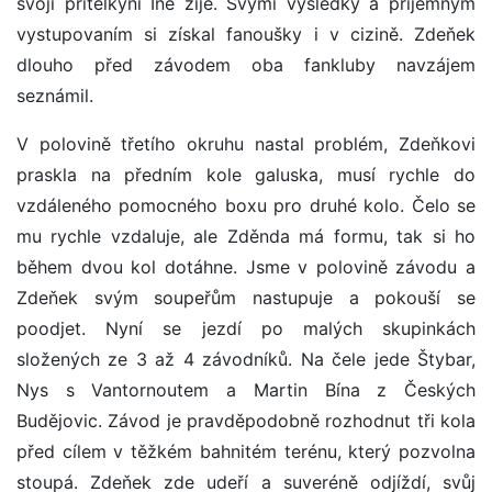
svojí přítelkyňí Ine žije. Svými výsledky a příjemným
vystupovaním si získal fanoušky i v cizině. Zdeňek
dlouho před závodem oba fankluby navzájem
seznámil.
V polovině třetího okruhu nastal problém, Zdeňkovi
praskla na předním kole galuska, musí rychle do
vzdáleného pomocného boxu pro druhé kolo. Čelo se
mu rychle vzdaluje, ale Zděnda má formu, tak si ho
během dvou kol dotáhne. Jsme v polovině závodu a
Zdeňek svým soupeřům nastupuje a pokouší se
poodjet. Nyní se jezdí po malých skupinkách
složených ze 3 až 4 závodníků. Na čele jede Štybar,
Nys s Vantornoutem a Martin Bína z Českých
Budějovic. Závod je pravděpodobně rozhodnut tři kola
před cílem v těžkém bahnitém terénu, který pozvolna
stoupá. Zdeňek zde udeří a suveréně odjíždí, svůj