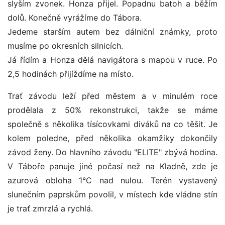
slyším zvonek. Honza přijel. Popadnu batoh a běžím
dolů. Konečně vyrážíme do Tábora.
Jedeme starším autem bez dálniční známky, proto
musíme po okresních silnicích.
Já řídím a Honza dělá navigátora s mapou v ruce. Po
2,5 hodinách přijíždíme na místo.
Trať závodu leží před městem a v minulém roce
prodělala z 50% rekonstrukci, takže se máme
společně s několika tísícovkami diváků na co těšit. Je
kolem poledne, před několika okamžiky dokončily
závod ženy. Do hlavního závodu "ELITE" zbývá hodina.
V Táboře panuje jiné počasí než na Kladně, zde je
azurová obloha 1°C nad nulou. Terén vystavený
slunečním paprskům povolil, v místech kde vládne stín
je trať zmrzlá a rychlá.