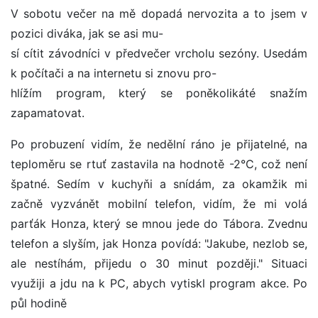
V sobotu večer na mě dopadá nervozita a to jsem v
pozici diváka, jak se asi mu-
sí cítit závodníci v předvečer vrcholu sezóny. Usedám
k počítači a na internetu si znovu pro-
hlížím program, který se poněkolikáté snažím
zapamatovat.
Po probuzení vidím, že nedělní ráno je přijatelné, na
teploměru se rtuť zastavila na hodnotě -2°C, což není
špatné. Sedím v kuchyňi a snídám, za okamžik mi
začně vyzvánět mobilní telefon, vidím, že mi volá
parťák Honza, který se mnou jede do Tábora. Zvednu
telefon a slyším, jak Honza povídá: "Jakube, nezlob se,
ale nestíhám, přijedu o 30 minut později." Situaci
využiji a jdu na k PC, abych vytiskl program akce. Po
půl hodině